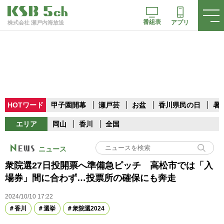
番組表
アプリ
株式会社 瀬戸内海放送
HOTワード
甲子園開幕
瀬戸芸
お盆
香川県民の日
暑
エリア
岡山
香川
全国
ニュース
衆院選27日投開票へ準備急ピッチ 高松市では「入
場券」間に合わず…投票所の確保にも奔走
2024/10/10 17:22
香川
選挙
衆院選2024