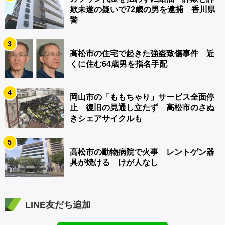
欺未遂の疑いで72歳の男を逮捕 香川県
警
3
高松市の住宅で起きた強盗致傷事件 近
くに住む64歳男を指名手配
4
岡山市の「ももちゃり」サービス全面停
止 復旧の見通し立たず 高松市のさぬ
きシェアサイクルも
5
高松市の動物病院で火事 レントゲン器
具が焼ける けが人なし
LINE友だち追加