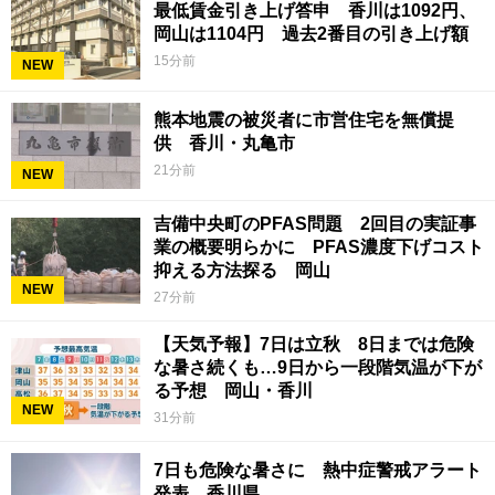
最低賃金引き上げ答申 香川は1092円、
岡山は1104円 過去2番目の引き上げ額
15分前
NEW
熊本地震の被災者に市営住宅を無償提
供 香川・丸亀市
21分前
NEW
吉備中央町のPFAS問題 2回目の実証事
業の概要明らかに PFAS濃度下げコスト
抑える方法探る 岡山
NEW
27分前
【天気予報】7日は立秋 8日までは危険
な暑さ続くも…9日から一段階気温が下が
る予想 岡山・香川
NEW
31分前
7日も危険な暑さに 熱中症警戒アラート
発表 香川県