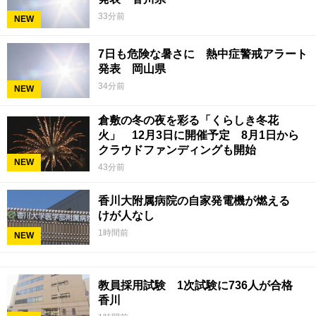
33分前
NEW
7日も危険な暑さに 熱中症警戒アラート
発表 岡山県
34分前
NEW
倉敷の冬の夜を彩る「くらしき冬花
火」 12月3日に開催予定 8月1日から
クラウドファンディングも開始
NEW
43分前
香川大附属病院の自家発電機が燃える
けが人なし
1時間前
NEW
教員採用試験 1次試験に736人が合格
香川