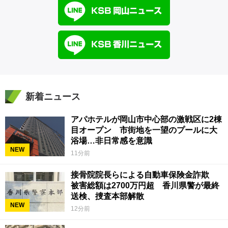
新着ニュース
アパホテルが岡山市中心部の激戦区に2棟
目オープン 市街地を一望のプールに大
浴場…非日常感を意識
NEW
11分前
接骨院院長らによる自動車保険金詐欺
被害総額は2700万円超 香川県警が最終
送検、捜査本部解散
NEW
12分前