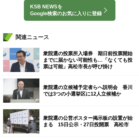
KSB NEWSを
Google検索のお気に入りに登録
関連ニュース
衆院選の投票所入場券 期日前投票開始
までに届かない可能性も…「なくても投
票は可能」高松市長が呼び掛け
衆院選の立候補予定者らへ説明会 香川
では3つの小選挙区に12人立候補か
衆院選の公営ポスター掲示板の設置が始
まる 15日公示・27日投開票 高松市