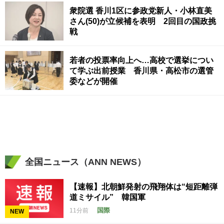
衆院選 香川1区に参政党新人・小林直美
さん(50)が立候補を表明 2回目の国政挑
戦
若者の投票率向上へ…高校で選挙につい
て学ぶ出前授業 香川県・高松市の選管
委などが開催
全国ニュース（ANN NEWS）
【速報】北朝鮮発射の飛翔体は“短距離弾
道ミサイル” 韓国軍
国際
11分前
NEW