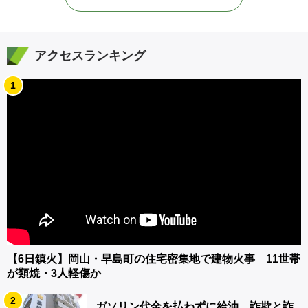
アクセスランキング
1
【6日鎮火】岡山・早島町の住宅密集地で建物火事 11世帯
が類焼・3人軽傷か
2
ガソリン代金を払わずに給油 詐欺と詐