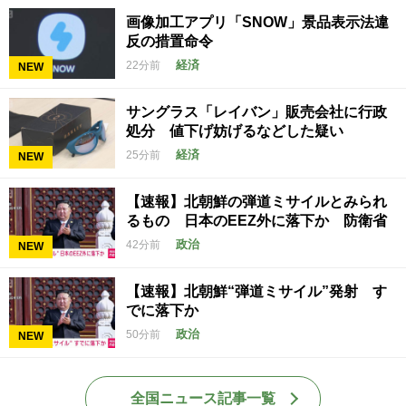
画像加工アプリ「SNOW」景品表示法違
反の措置命令
経済
22分前
NEW
サングラス「レイバン」販売会社に行政
処分 値下げ妨げるなどした疑い
経済
25分前
NEW
【速報】北朝鮮の弾道ミサイルとみられ
るもの 日本のEEZ外に落下か 防衛省
政治
42分前
NEW
【速報】北朝鮮“弾道ミサイル”発射 す
でに落下か
政治
50分前
NEW
全国ニュース記事一覧