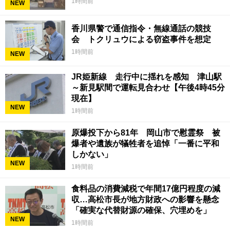
1時間前
NEW
香川県警で通信指令・無線通話の競技
会 トクリュウによる窃盗事件を想定
1時間前
NEW
JR姫新線 走行中に揺れを感知 津山駅
～新見駅間で運転見合わせ【午後4時45分
現在】
NEW
1時間前
原爆投下から81年 岡山市で慰霊祭 被
爆者や遺族が犠牲者を追悼「一番に平和
しかない」
NEW
1時間前
食料品の消費減税で年間17億円程度の減
収…高松市長が地方財政への影響を懸念
「確実な代替財源の確保、穴埋めを」
NEW
1時間前