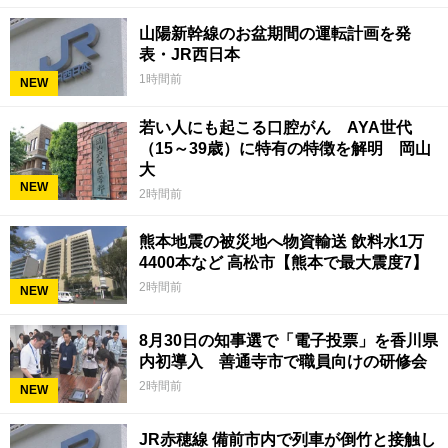
山陽新幹線のお盆期間の運転計画を発
表・JR西日本
1時間前
NEW
若い人にも起こる口腔がん AYA世代
（15～39歳）に特有の特徴を解明 岡山
大
NEW
2時間前
熊本地震の被災地へ物資輸送 飲料水1万
4400本など 高松市【熊本で最大震度7】
2時間前
NEW
8月30日の知事選で「電子投票」を香川県
内初導入 善通寺市で職員向けの研修会
2時間前
NEW
JR赤穂線 備前市内で列車が倒竹と接触し