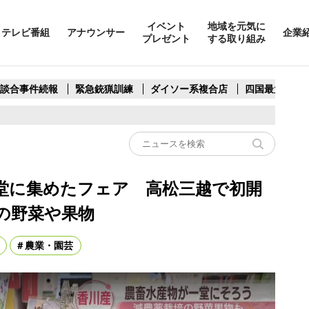
イベント
地域を元気に
テレビ番組
アナウンサー
企業
プレゼント
する取り組み
製談合事件続報
緊急銃猟訓練
ダイソー系複合店
四国最大スリ
堂に集めたフェア 高松三越で初開
の野菜や果物
農業・園芸