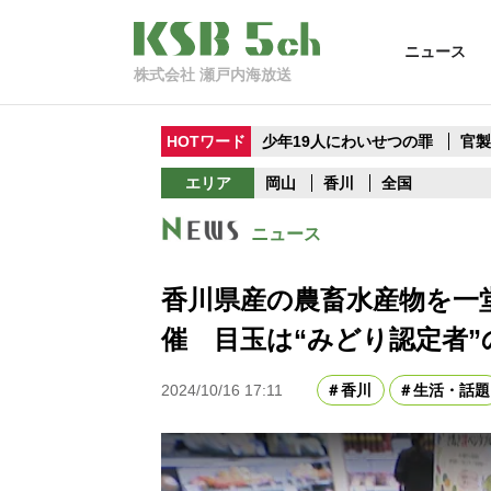
ニュース
株式会社 瀬戸内海放送
HOTワード
少年19人にわいせつの罪
官
エリア
岡山
香川
全国
ニュース
香川県産の農畜水産物を一
催 目玉は“みどり認定者”
2024/10/16 17:11
香川
生活・話題