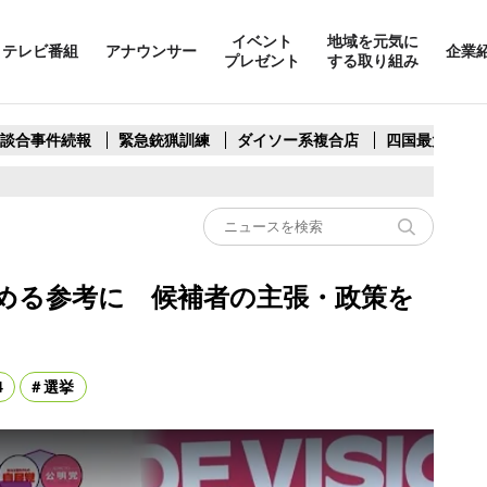
イベント
地域を元気に
テレビ番組
アナウンサー
企業
プレゼント
する取り組み
製談合事件続報
緊急銃猟訓練
ダイソー系複合店
四国最大スリ
決める参考に 候補者の主張・政策を
4
選挙