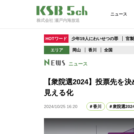
ニュース
株式会社 瀬戸内海放送
HOTワード
少年19人にわいせつの罪
官
エリア
岡山
香川
全国
ニュース
【衆院選2024】投票先を
見える化
2024/10/25 16:20
香川
衆院選202