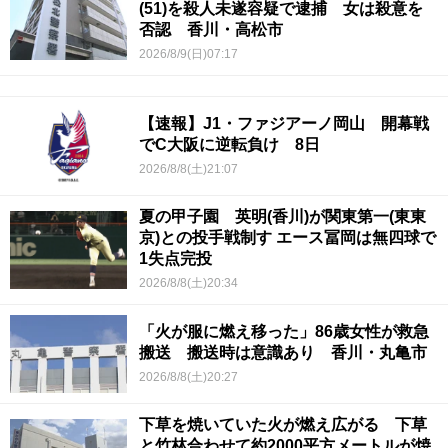
(51)を殺人未遂容疑で逮捕 女は殺意を
否認 香川・高松市
2026/8/9(日)07:17
【速報】J1・ファジアーノ岡山 開幕戦
でC大阪に逆転負け 8日
2026/8/8(土)21:07
夏の甲子園 英明(香川)が関東第一(東東
京)との投手戦制す エース冨岡は無四球で
1失点完投
2026/8/8(土)20:34
「火が服に燃え移った」86歳女性が救急
搬送 搬送時は意識あり 香川・丸亀市
2026/8/8(土)20:27
下草を焼いていた火が燃え広がる 下草
と竹林合わせて約2000平方メートルが焼