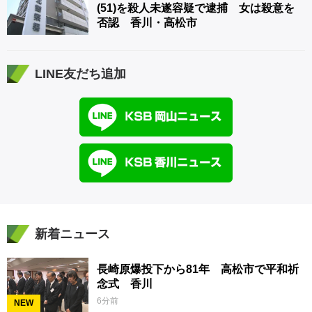
(51)を殺人未遂容疑で逮捕 女は殺意を
否認 香川・高松市
LINE友だち追加
新着ニュース
長崎原爆投下から81年 高松市で平和祈
念式 香川
6分前
NEW