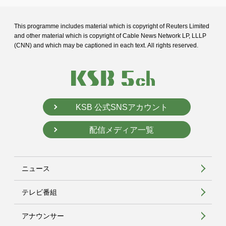
This programme includes material which is copyright of Reuters Limited
and
other material which is copyright of Cable News Network LP, LLLP
(CNN) and
which may be captioned in each text. All rights reserved.
KSB 公式SNSアカウント
配信メディア一覧
ニュース
テレビ番組
アナウンサー