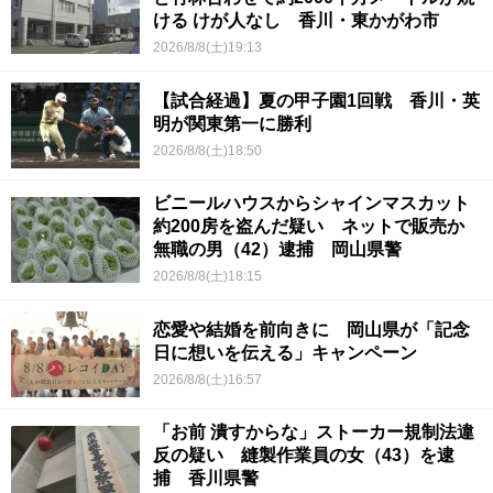
ける けが人なし 香川・東かがわ市
2026/8/8(土)19:13
【試合経過】夏の甲子園1回戦 香川・英
明が関東第一に勝利
2026/8/8(土)18:50
ビニールハウスからシャインマスカット
約200房を盗んだ疑い ネットで販売か
無職の男（42）逮捕 岡山県警
2026/8/8(土)18:15
恋愛や結婚を前向きに 岡山県が「記念
日に想いを伝える」キャンペーン
2026/8/8(土)16:57
「お前 潰すからな」ストーカー規制法違
反の疑い 縫製作業員の女（43）を逮
捕 香川県警