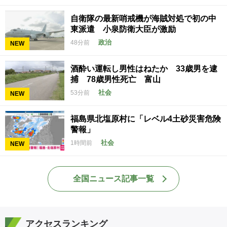
自衛隊の最新哨戒機が海賊対処で初の中
東派遣 小泉防衛大臣が激励
政治
48分前
NEW
酒酔い運転し男性はねたか 33歳男を逮
捕 78歳男性死亡 富山
社会
53分前
NEW
福島県北塩原村に「レベル4土砂災害危険
警報」
社会
1時間前
NEW
全国ニュース記事一覧
アクセスランキング