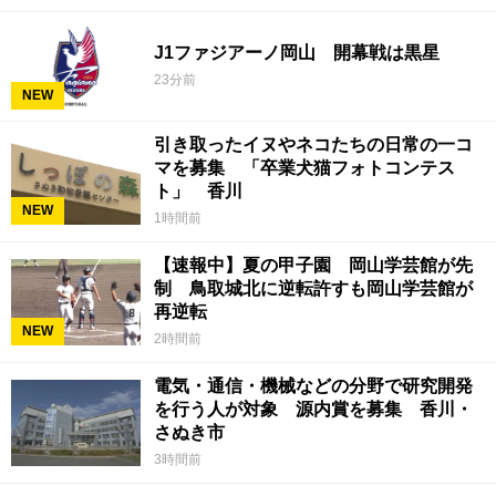
J1ファジアーノ岡山 開幕戦は黒星
23分前
NEW
引き取ったイヌやネコたちの日常の一コ
マを募集 「卒業犬猫フォトコンテス
ト」 香川
NEW
1時間前
【速報中】夏の甲子園 岡山学芸館が先
制 鳥取城北に逆転許すも岡山学芸館が
再逆転
NEW
2時間前
電気・通信・機械などの分野で研究開発
を行う人が対象 源内賞を募集 香川・
さぬき市
3時間前