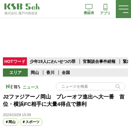
番組表
アプリ
株式会社 瀬戸内海放送
HOTワード
少年19人にわいせつの罪
官製談合事件続報
緊急
エリア
岡山
香川
全国
ニュース
J2ファジアーノ岡山 プレーオフ進出へ大一番 首
位・横浜FC相手に大量4得点で勝利
2024/10/28 15:09
岡山
スポーツ