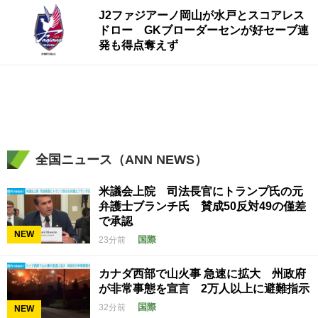
J2ファジアーノ岡山が水戸とスコアレス
ドロー GKブローダーセンが好セーブ連
発も得点奪えず
全国ニュース（ANN NEWS）
米議会上院 司法長官にトランプ氏の元
弁護士ブランチ氏 賛成50反対49の僅差
で承認
NEW
国際
23分前
カナダ西部で山火事 急速に拡大 州政府
が非常事態を宣言 2万人以上に避難指示
国際
32分前
NEW