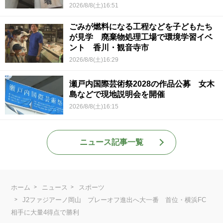
2026/8/8(土)16:51
ごみが燃料になる工程などを子どもたち
が見学 廃棄物処理工場で環境学習イベ
ント 香川・観音寺市
2026/8/8(土)16:29
瀬戸内国際芸術祭2028の作品公募 女木
島などで現地説明会を開催
2026/8/8(土)16:15
ニュース記事一覧
ホーム
ニュース
スポーツ
J2ファジアーノ岡山 プレーオフ進出へ大一番 首位・横浜FC
相手に大量4得点で勝利