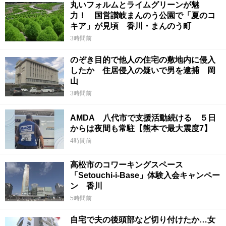
丸いフォルムとライムグリーンが魅
力！ 国営讃岐まんのう公園で「夏のコ
キア」が見頃 香川・まんのう町
3時間前
のぞき目的で他人の住宅の敷地内に侵入
したか 住居侵入の疑いで男を逮捕 岡
山
3時間前
AMDA 八代市で支援活動続ける ５日
からは夜間も常駐【熊本で最大震度7】
4時間前
高松市のコワーキングスペース
「Setouchi-i-Base」体験入会キャンペー
ン 香川
5時間前
自宅で夫の後頭部など切り付けたか…女