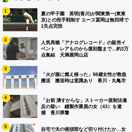
1
夏の甲子園 英明(香川)が関東第一(東東
京)との投手戦制す エース冨岡は無四球で
1失点完投
2
人気再燃「アナログレコード」の販売イ
ベント レアものから復刻盤まで…約3万
点集結 天満屋岡山店
3
「火が服に燃え移った」86歳女性が救急
搬送 搬送時は意識あり 香川・丸亀市
4
「お前 潰すからな」ストーカー規制法違
反の疑い 縫製作業員の女（43）を逮
捕 香川県警
5
自宅で夫の後頭部など切り付けたか…女