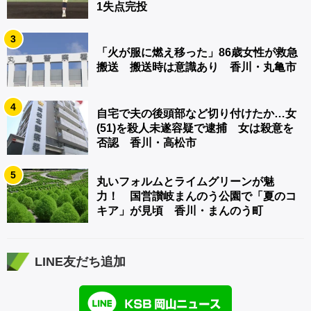
1失点完投
3
「火が服に燃え移った」86歳女性が救急
搬送 搬送時は意識あり 香川・丸亀市
4
自宅で夫の後頭部など切り付けたか…女
(51)を殺人未遂容疑で逮捕 女は殺意を
否認 香川・高松市
5
丸いフォルムとライムグリーンが魅
力！ 国営讃岐まんのう公園で「夏のコ
キア」が見頃 香川・まんのう町
LINE友だち追加