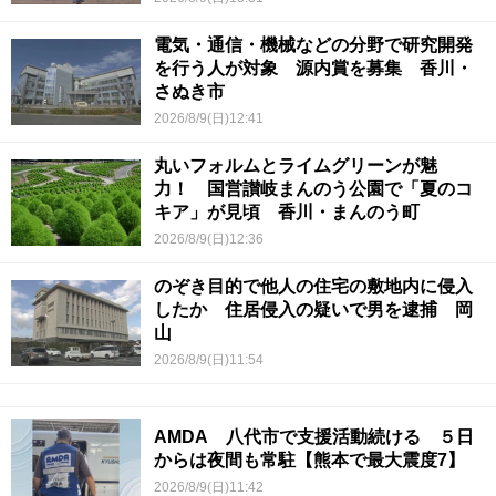
電気・通信・機械などの分野で研究開発
を行う人が対象 源内賞を募集 香川・
さぬき市
2026/8/9(日)12:41
丸いフォルムとライムグリーンが魅
力！ 国営讃岐まんのう公園で「夏のコ
キア」が見頃 香川・まんのう町
2026/8/9(日)12:36
のぞき目的で他人の住宅の敷地内に侵入
したか 住居侵入の疑いで男を逮捕 岡
山
2026/8/9(日)11:54
AMDA 八代市で支援活動続ける ５日
からは夜間も常駐【熊本で最大震度7】
2026/8/9(日)11:42