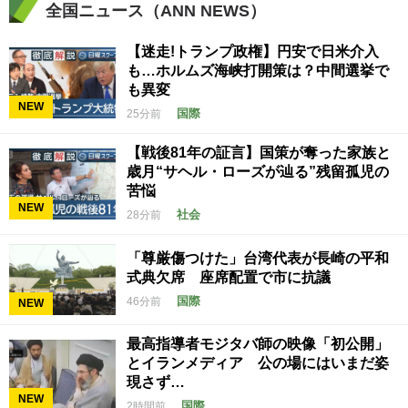
全国ニュース（ANN NEWS）
【迷走!トランプ政権】円安で日米介入
も…ホルムズ海峡打開策は？中間選挙で
も異変
NEW
国際
25分前
【戦後81年の証言】国策が奪った家族と
歳月“サヘル・ローズが辿る”残留孤児の
苦悩
NEW
社会
28分前
「尊厳傷つけた」台湾代表が長崎の平和
式典欠席 座席配置で市に抗議
国際
46分前
NEW
最高指導者モジタバ師の映像「初公開」
とイランメディア 公の場にはいまだ姿
現さず…
NEW
国際
2時間前