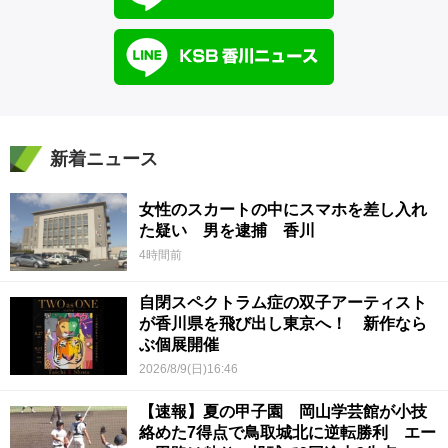
新着ニュース
女性のスカートの中にスマホを差し入れ
た疑い 男を逮捕 香川
4時間前
自閉スペクトラム症の双子アーティスト
が香川県を飛び出し東京へ！ 新作なら
ぶ個展開催
2026/8/9(日)16:46
【速報】夏の甲子園 岡山学芸館が小技
絡めた7得点で鳥取城北に逆転勝利 エー