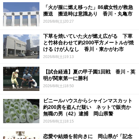
「火が服に燃え移った」86歳女性が救急
搬送 搬送時は意識あり 香川・丸亀市
2026/8/8(土)20:27
下草を焼いていた火が燃え広がる 下草
と竹林合わせて約2000平方メートルが焼
ける けが人なし 香川・東かがわ市
2026/8/8(土)19:13
【試合経過】夏の甲子園1回戦 香川・英
明が関東第一に勝利
2026/8/8(土)18:50
ビニールハウスからシャインマスカット
約200房を盗んだ疑い ネットで販売か
無職の男（42）逮捕 岡山県警
2026/8/8(土)18:15
恋愛や結婚を前向きに 岡山県が「記念