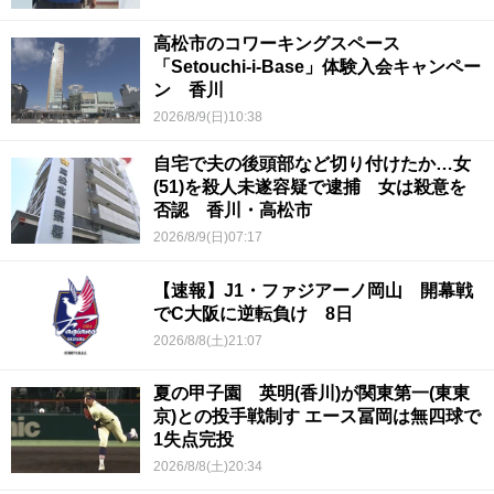
高松市のコワーキングスペース
「Setouchi-i-Base」体験入会キャンペー
ン 香川
2026/8/9(日)10:38
自宅で夫の後頭部など切り付けたか…女
(51)を殺人未遂容疑で逮捕 女は殺意を
否認 香川・高松市
2026/8/9(日)07:17
【速報】J1・ファジアーノ岡山 開幕戦
でC大阪に逆転負け 8日
2026/8/8(土)21:07
夏の甲子園 英明(香川)が関東第一(東東
京)との投手戦制す エース冨岡は無四球で
1失点完投
2026/8/8(土)20:34