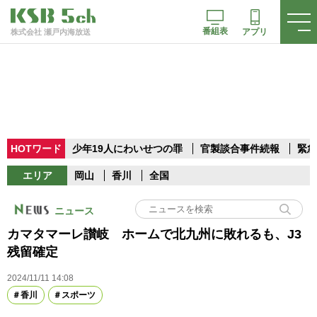
番組表
アプリ
株式会社 瀬戸内海放送
HOTワード
少年19人にわいせつの罪
官製談合事件続報
緊急
エリア
岡山
香川
全国
ニュース
カマタマーレ讃岐 ホームで北九州に敗れるも、J3
残留確定
2024/11/11 14:08
香川
スポーツ