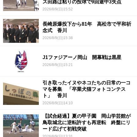
ス田路は粘りの投球で9回途中3失点
2026/8/9(日)15:52
長崎原爆投下から81年 高松市で平和祈
念式 香川
2026/8/9(日)15:38
J1ファジアーノ岡山 開幕戦は黒星
2026/8/9(日)15:21
引き取ったイヌやネコたちの日常の一コ
マを募集 「卒業犬猫フォトコンテス
ト」 香川
2026/8/9(日)14:10
【試合経過】夏の甲子園 岡山学芸館が
鳥取城北に逆転許すも再逆転 終盤にリ
ード広げて初戦突破
2026/8/9(日)13:31