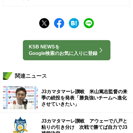
KSB NEWSを
Google検索のお気に入りに登録
関連ニュース
J3カマタマーレ讃岐 米山篤志監督の来
季の続投を発表「勝負強いチームへ進化
させていきたい」
J3カマタマーレ讃岐 アウェーで八戸と
粘りの引き分け 次戦で勝てば自力でJ3