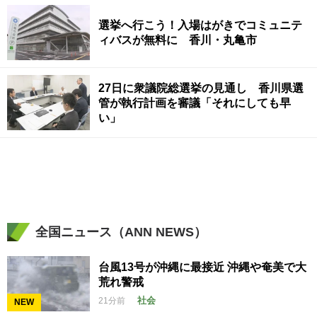
選挙へ行こう！入場はがきでコミュニテ
ィバスが無料に 香川・丸亀市
27日に衆議院総選挙の見通し 香川県選
管が執行計画を審議「それにしても早
い」
全国ニュース（ANN NEWS）
台風13号が沖縄に最接近 沖縄や奄美で大
荒れ警戒
社会
21分前
NEW