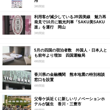
用
3時間前
利用客が減少しているJR因美線 魅力再
発見で10月に観光列車「SAKU美SAKU
楽」を運行 岡山
3時間前
5月の四国の宿泊者数 外国人・日本人と
も前年より増加 四国運輸局
4時間前
香川県の金融機関 熊本地震の特別相談
窓口を設置
4時間前
父母ケ浜近くに新しいリノベーションホ
テルが誕生 香川・三豊市
4時間前