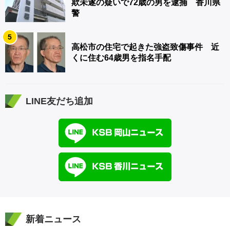
欺未遂の疑いで72歳の男を逮捕 香川県
警
5
高松市の住宅で起きた強盗致傷事件 近
くに住む64歳男を指名手配
LINE友だち追加
新着ニュース