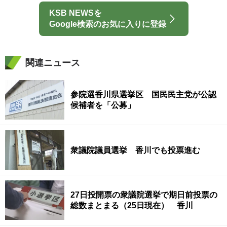
KSB NEWSを
Google検索のお気に入りに登録
関連ニュース
参院選香川県選挙区 国民民主党が公認
候補者を「公募」
衆議院議員選挙 香川でも投票進む
27日投開票の衆議院選挙で期日前投票の
総数まとまる（25日現在） 香川