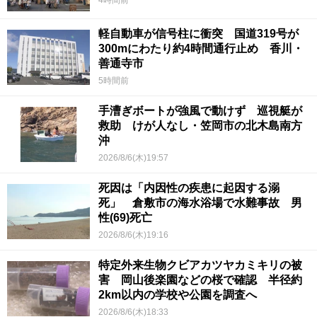
軽自動車が信号柱に衝突 国道319号が
300mにわたり約4時間通行止め 香川・
善通寺市
5時間前
手漕ぎボートが強風で動けず 巡視艇が
救助 けが人なし・笠岡市の北木島南方
沖
2026/8/6(木)19:57
死因は「内因性の疾患に起因する溺
死」 倉敷市の海水浴場で水難事故 男
性(69)死亡
2026/8/6(木)19:16
特定外来生物クビアカツヤカミキリの被
害 岡山後楽園などの桜で確認 半径約
2km以内の学校や公園を調査へ
2026/8/6(木)18:33