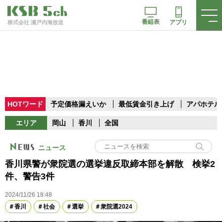
番組表
アプリ
株式会社 瀬戸内海放送
HOTワード
予定価格漏えいか
最低賃金引き上げ
アパホテル
エリア
岡山
香川
全国
ニュース
香川県警が衆院選の選挙違反取締本部を解散 検挙2
件、警告3件
2024/11/26 18:48
香川
社会
選挙
衆院選2024