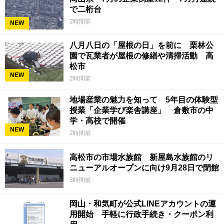
で二桁台
2時間前
NEW
八月八日の「屋根の日」を前に 栗林公
園で瓦業者が屋根の修繕や清掃活動 高
松市
NEW
2時間前
地場産業の魅力を知って 5年目の体験型
授業「企業学び楽舎講座」 倉敷市の中
学・高校で開催
NEW
2時間前
高松市の市場水族館 新屋島水族館のリ
ニューアルオープンに向け9月28日で閉館
3時間前
岡山・和気町が公式LINEアカウントの運
用開始 手軽に行政手続き・クーポン利