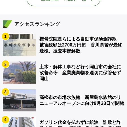
アクセスランキング
1
接骨院院長らによる自動車保険金詐欺
被害総額は2700万円超 香川県警が最終
送検、捜査本部解散
2
土木・解体工事など行う岡山市の会社に
改善命令 産業廃棄物を適切に保管せず
岡山
3
高松市の市場水族館 新屋島水族館のリ
ニューアルオープンに向け9月28日で閉館
4
ガソリン代金を払わずに給油 詐欺と詐