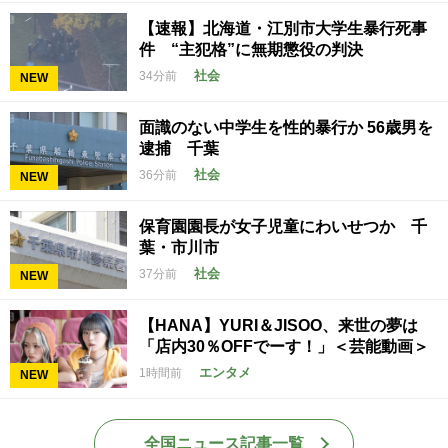
【速報】北海道・江別市大学生暴行死事
件 “主犯格”に無期懲役の判決
社会
34分前
NEW
面識のない中学生を性的暴行か 56歳男を
逮捕 千葉
社会
36分前
NEW
保育園園長が女子児童にわいせつか 千
葉・市川市
社会
37分前
NEW
【HANA】YURI＆JISOO、来世の夢は
「店内30％OFFでーす！」＜芸能動画＞
エンタメ
1時間前
NEW
全国ニュース記事一覧