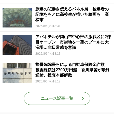
原爆の悲惨さ伝えるパネル展 被爆者の
記憶をもとに高校生が描いた絵画も 高
松市
2026/8/6(木)18:31
アパホテルが岡山市中心部の激戦区に2棟
目オープン 市街地を一望のプールに大
浴場…非日常感を意識
2026/8/6(木)18:13
接骨院院長らによる自動車保険金詐欺
被害総額は2700万円超 香川県警が最終
送検、捜査本部解散
2026/8/6(木)18:12
ニュース記事一覧