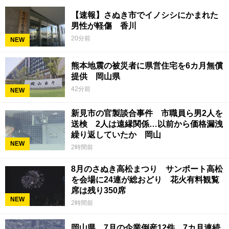
【速報】さぬき市でイノシシにかまれた
男性が軽傷 香川
20分前
NEW
熊本地震の被災者に県営住宅を6カ月無償
提供 岡山県
42分前
NEW
新見市の官製談合事件 市職員ら男2人を
送検 2人は遠縁関係…以前から価格漏洩
繰り返していたか 岡山
NEW
2時間前
8月のさぬき高松まつり サンポート高松
を会場に24連が総おどり 花火有料観覧
席は残り350席
NEW
2時間前
岡山県 7月の企業倒産12件 7カ月連続