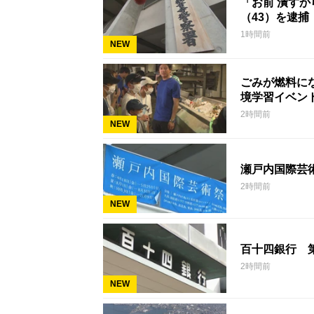
「お前 潰す
（43）を逮捕
1時間前
NEW
ごみが燃料に
境学習イベン
2時間前
NEW
瀬戸内国際芸
2時間前
NEW
百十四銀行 
2時間前
NEW