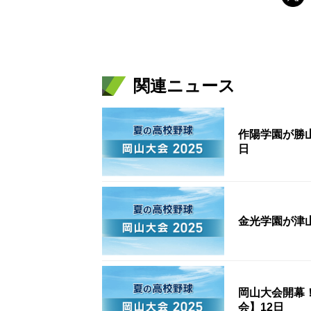
関連ニュース
作陽学園が勝
日
金光学園が津
岡山大会開幕
会】12日