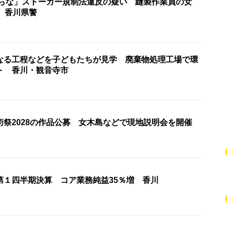
からな」ストーカー規制法違反の疑い 縫製作業員の女
 香川県警
なる工程などを子どもたちが見学 廃棄物処理工場で環
ト 香川・観音寺市
術祭2028の作品公募 女木島などで現地説明会を開催
第１四半期決算 コア業務純益35％増 香川