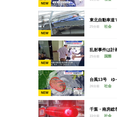
NEW
東北自動車道
社会
25分前
NEW
乱射事件は計
国際
25分前
NEW
台風13号 
社会
26分前
NEW
千葉・南房総
社会
33分前