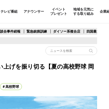
イベント
地域を元気に
テレビ番組
アナウンサー
企業
プレゼント
する取り組み
製談合事件続報
緊急銃猟訓練
ダイソー系複合店
四国最大スリ
い上げを振り切る【夏の高校野球 岡
高校野球