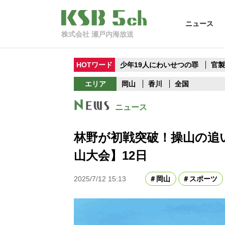
ニュース
株式会社 瀬戸内海放送
HOTワード
少年19人にわいせつの罪
官
エリア
岡山
香川
全国
ニュース
林野が初戦突破！操山の追
山大会】12日
2025/7/12 15:13
岡山
スポーツ