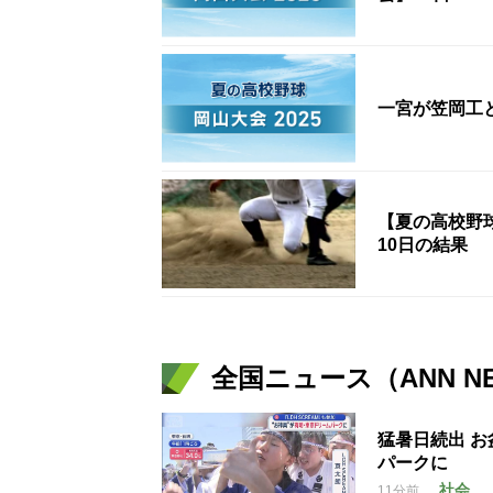
一宮が笠岡工
【夏の高校野
10日の結果
全国ニュース（ANN N
猛暑日続出 
パークに
社会
11分前