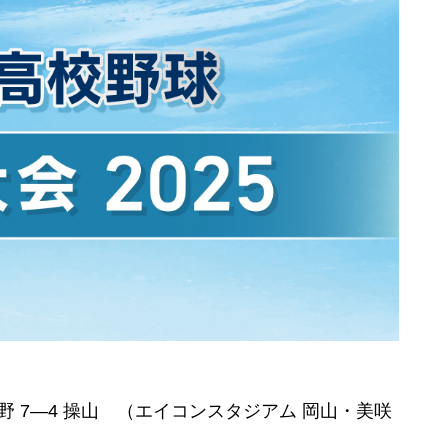
 7―4 操山 （エイコンスタジアム 岡山・美咲