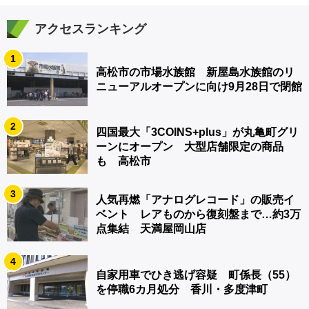
アクセスランキング
1
高松市の市場水族館 新屋島水族館のリ
ニューアルオープンに向け9月28日で閉館
2
四国最大「3COINS+plus」が丸亀町グリ
ーンにオープン 大型店舗限定の商品
も 高松市
3
人気再燃「アナログレコード」の販売イ
ベント レアものから復刻盤まで…約3万
点集結 天満屋岡山店
4
自家用車でひき逃げ容疑 町係長（55）
を停職6カ月処分 香川・多度津町