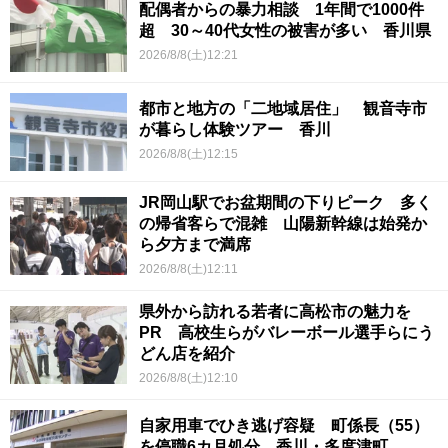
配偶者からの暴力相談 1年間で1000件
超 30～40代女性の被害が多い 香川県
2026/8/8(土)12:21
都市と地方の「二地域居住」 観音寺市
が暮らし体験ツアー 香川
2026/8/8(土)12:15
JR岡山駅でお盆期間の下りピーク 多く
の帰省客らで混雑 山陽新幹線は始発か
ら夕方まで満席
2026/8/8(土)12:11
県外から訪れる若者に高松市の魅力を
PR 高校生らがバレーボール選手らにう
どん店を紹介
2026/8/8(土)12:10
自家用車でひき逃げ容疑 町係長（55）
を停職6カ月処分 香川・多度津町