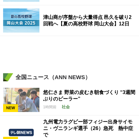
津山商が序盤から大量得点 邑久を破り2
回戦へ【夏の高校野球 岡山大会】12日
全国ニュース（ANN NEWS）
悠仁さま 野菜の皮むき朝食づくり “3週間
ぶりのピーラー”
社会
1時間前
NEW
九州電力ラグビー部フィジー出身サイモ
ニ・ヴニランギ選手（26）急死 熱中症
で