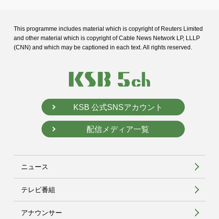
This programme includes material which is copyright of Reuters Limited
and
other material which is copyright of Cable News Network LP, LLLP
(CNN) and
which may be captioned in each text. All rights reserved.
KSB 公式SNSアカウント
配信メディア一覧
ニュース
テレビ番組
アナウンサー