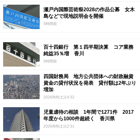
瀬戸内国際芸術祭2028の作品公募 女木
島などで現地説明会を開催
5時間前
百十四銀行 第１四半期決算 コア業務
純益35％増 香川
5時間前
四国財務局 地方公共団体への財政融資
資金の貸付状況を発表 貸付額は2年ぶり
増加
2026/8/8(土)14:32
児童虐待の相談 1年間で1271件 2017
年度から1000件超続く 香川県
2026/8/8(土)12:31