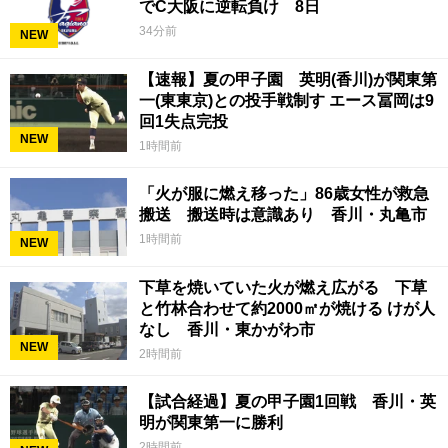
でC大阪に逆転負け 8日
34分前
NEW
【速報】夏の甲子園 英明(香川)が関東第
一(東東京)との投手戦制す エース冨岡は9
回1失点完投
NEW
1時間前
「火が服に燃え移った」86歳女性が救急
搬送 搬送時は意識あり 香川・丸亀市
1時間前
NEW
下草を焼いていた火が燃え広がる 下草
と竹林合わせて約2000㎡が焼ける けが人
なし 香川・東かがわ市
NEW
2時間前
【試合経過】夏の甲子園1回戦 香川・英
明が関東第一に勝利
2時間前