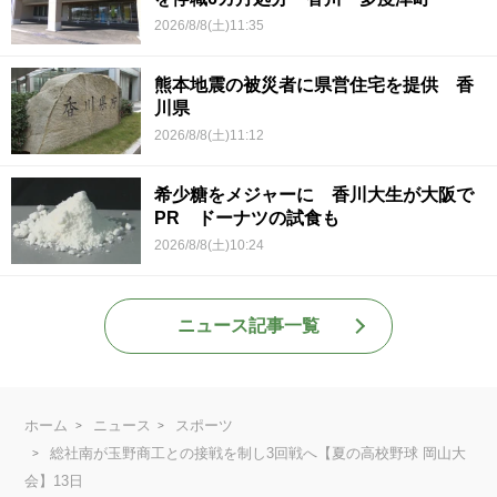
2026/8/8(土)11:35
熊本地震の被災者に県営住宅を提供 香
川県
2026/8/8(土)11:12
希少糖をメジャーに 香川大生が大阪で
PR ドーナツの試食も
2026/8/8(土)10:24
ニュース記事一覧
ホーム
ニュース
スポーツ
総社南が玉野商工との接戦を制し3回戦へ【夏の高校野球 岡山大
会】13日