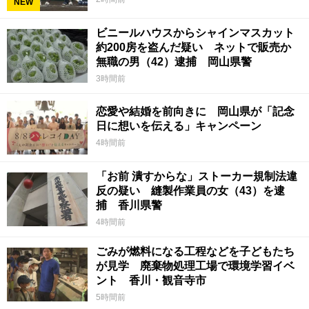
NEW
ビニールハウスからシャインマスカット
約200房を盗んだ疑い ネットで販売か
無職の男（42）逮捕 岡山県警
3時間前
恋愛や結婚を前向きに 岡山県が「記念
日に想いを伝える」キャンペーン
4時間前
「お前 潰すからな」ストーカー規制法違
反の疑い 縫製作業員の女（43）を逮
捕 香川県警
4時間前
ごみが燃料になる工程などを子どもたち
が見学 廃棄物処理工場で環境学習イベ
ント 香川・観音寺市
5時間前