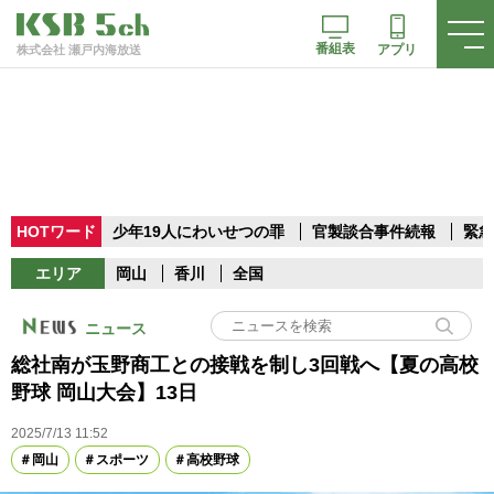
番組表
アプリ
株式会社 瀬戸内海放送
HOTワード
少年19人にわいせつの罪
官製談合事件続報
緊急
エリア
岡山
香川
全国
ニュース
総社南が玉野商工との接戦を制し3回戦へ【夏の高校
野球 岡山大会】13日
2025/7/13 11:52
岡山
スポーツ
高校野球