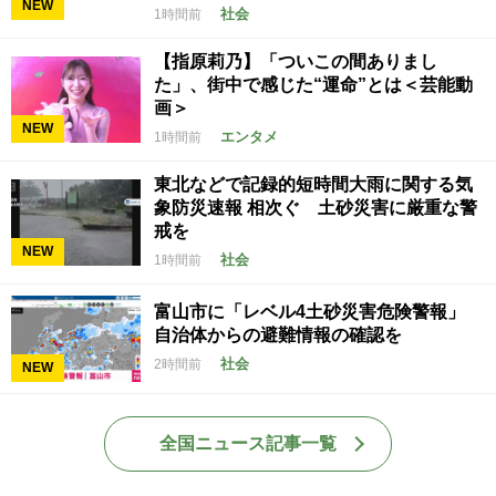
NEW
社会
1時間前
【指原莉乃】「ついこの間ありまし
た」、街中で感じた“運命”とは＜芸能動
画＞
NEW
エンタメ
1時間前
東北などで記録的短時間大雨に関する気
象防災速報 相次ぐ 土砂災害に厳重な警
戒を
NEW
社会
1時間前
富山市に「レベル4土砂災害危険警報」
自治体からの避難情報の確認を
社会
2時間前
NEW
全国ニュース記事一覧