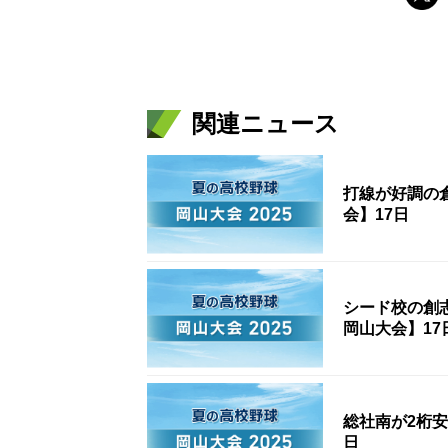
関連ニュース
打線が好調の
会】17日
シード校の創
岡山大会】17
総社南が2桁安
日