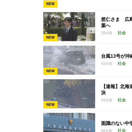
NEW
悠仁さま 広
葉へ
社会
25分前
NEW
台風13号が沖
社会
41分前
NEW
【速報】北海
決
社会
54分前
NEW
面識のない中学
社会
56分前