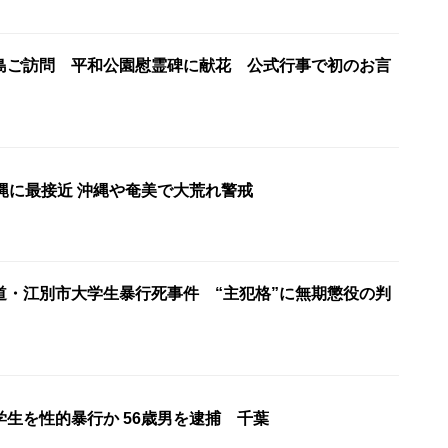
島ご訪問 平和公園慰霊碑に献花 公式行事で初のお言
縄に最接近 沖縄や奄美で大荒れ警戒
道・江別市大学生暴行死事件 “主犯格”に無期懲役の判
生を性的暴行か 56歳男を逮捕 千葉