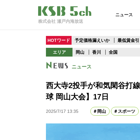
ニュース
株式会社 瀬戸内海放送
HOTワード
予定価格漏えいか
最低賃金引
エリア
岡山
香川
全国
ニュース
西大寺2投手が和気閑谷打
球 岡山大会】17日
2025/7/17 13:35
岡山
スポーツ