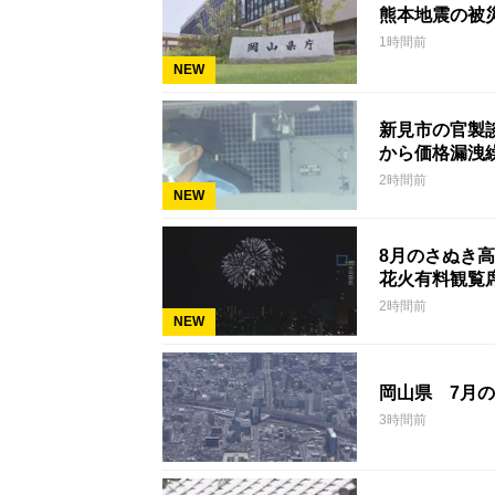
熊本地震の被
1時間前
NEW
新見市の官製
から価格漏洩
2時間前
NEW
8月のさぬき
花火有料観覧
2時間前
NEW
岡山県 7月の
3時間前