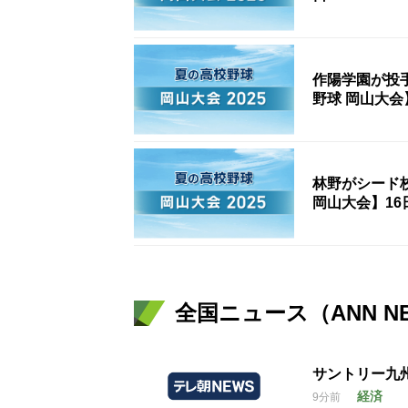
作陽学園が投
野球 岡山大会
林野がシード
岡山大会】16
全国ニュース（ANN N
サントリー九
経済
9分前