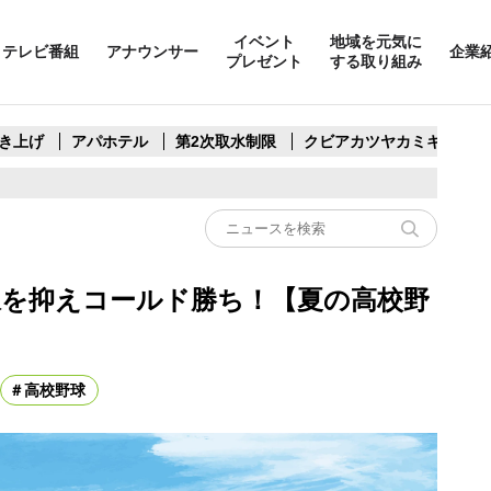
イベント
地域を元気に
テレビ番組
アナウンサー
企業
プレゼント
する取り組み
き上げ
アパホテル
第2次取水制限
クビアカツヤカミキリ
線を抑えコールド勝ち！【夏の高校野
高校野球