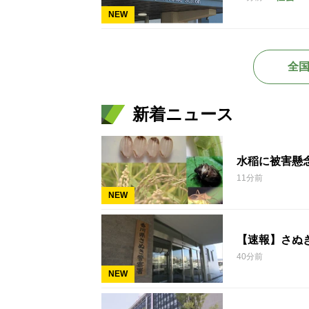
NEW
全
新着ニュース
水稲に被害懸
11分前
NEW
【速報】さぬ
40分前
NEW