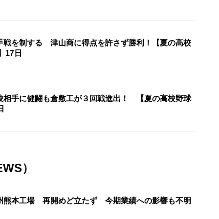
手戦を制する 津山商に得点を許さず勝利！【夏の高校
】17日
校相手に健闘も倉敷工が３回戦進出！ 【夏の高校野球
日
EWS）
州熊本工場 再開めど立たず 今期業績への影響も不明