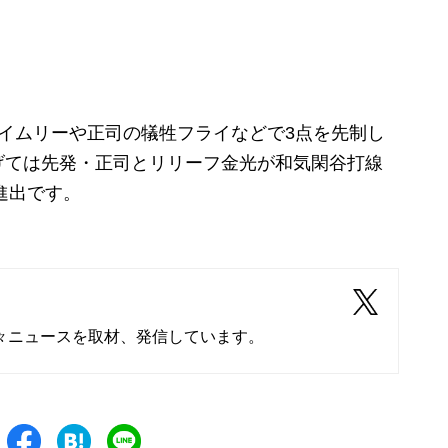
イムリーや正司の犠牲フライなどで3点を先制し
げては先発・正司とリリーフ
金光
が和気閑谷打線
進出です。
々ニュースを取材、発信しています。