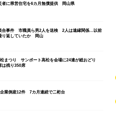
災者に県営住宅を6カ月無償提供 岡山県
談合事件 市職員ら男2人を送検 2人は遠縁関係…以前
繰り返していたか 岡山
高松まつり サンポート高松を会場に24連が総おどり
席は残り350席
企業倒産12件 7カ月連続で二桁台