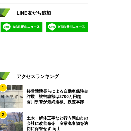
LINE友だち追加
アクセスランキング
1
接骨院院長らによる自動車保険金
詐欺 被害総額は2700万円超
香川県警が最終送検、捜査本部解
散
2
土木・解体工事など行う岡山市の
会社に改善命令 産業廃棄物を適
切に保管せず 岡山