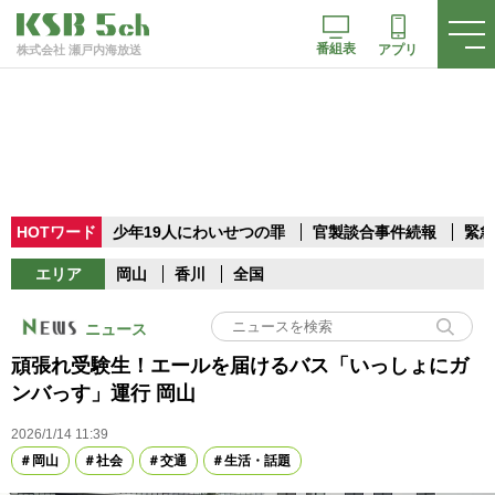
番組表
アプリ
株式会社 瀬戸内海放送
HOTワード
少年19人にわいせつの罪
官製談合事件続報
緊急
エリア
岡山
香川
全国
ニュース
頑張れ受験生！エールを届けるバス「いっしょにガ
ンバっす」運行 岡山
2026/1/14 11:39
岡山
社会
交通
生活・話題