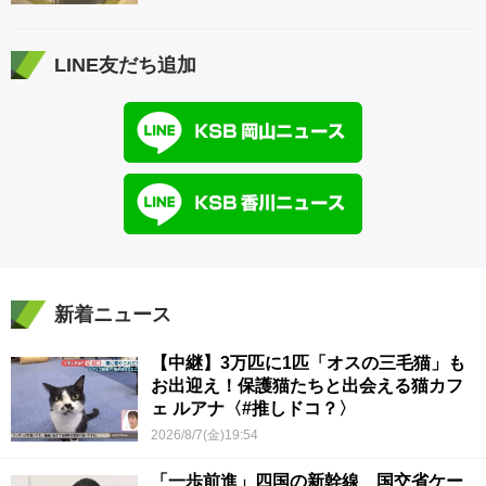
LINE友だち追加
新着ニュース
【中継】3万匹に1匹「オスの三毛猫」も
お出迎え！保護猫たちと出会える猫カフ
ェ ルアナ〈#推しドコ？〉
2026/8/7(金)19:54
「一歩前進」四国の新幹線 国交省ケー