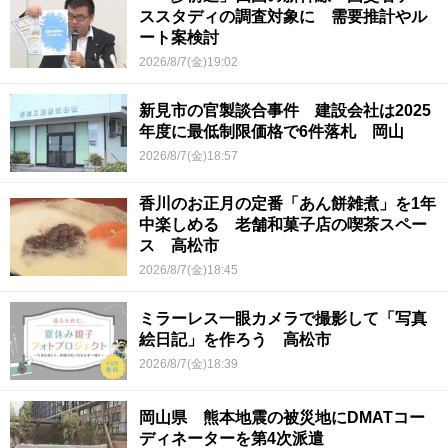
ススタディの調査対象に 需要推計やル
ート案検討
2026/8/7(金)19:02
新見市の官製談合事件 建設会社は2025
年度に最低制限価格で6件落札 岡山
2026/8/7(金)18:57
香川のお正月の定番「あん餅雑煮」を1年
中楽しめる 老舗和菓子店の喫茶スペー
ス 高松市
2026/8/7(金)18:45
ミラーレス一眼カメラで撮影して「写真
絵日記」を作ろう 高松市
2026/8/7(金)18:39
岡山県 熊本地震の被災地にDMATコー
ディネーターを第4次派遣