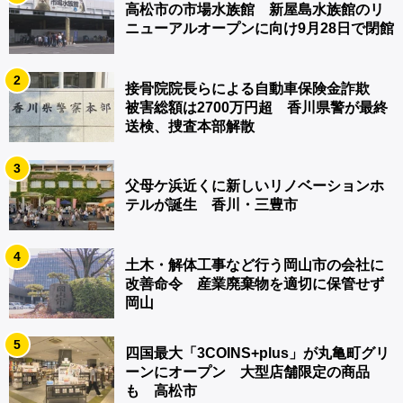
高松市の市場水族館 新屋島水族館のリ
ニューアルオープンに向け9月28日で閉館
2
接骨院院長らによる自動車保険金詐欺
被害総額は2700万円超 香川県警が最終
送検、捜査本部解散
3
父母ケ浜近くに新しいリノベーションホ
テルが誕生 香川・三豊市
4
土木・解体工事など行う岡山市の会社に
改善命令 産業廃棄物を適切に保管せず
岡山
5
四国最大「3COINS+plus」が丸亀町グリ
ーンにオープン 大型店舗限定の商品
も 高松市