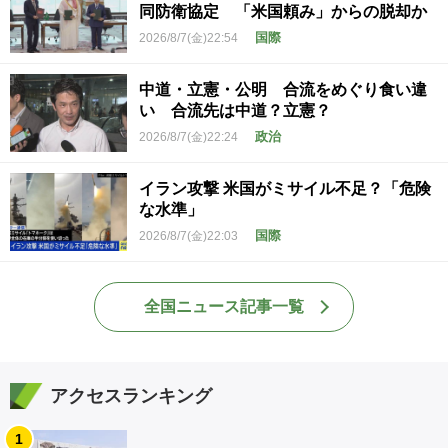
同防衛協定 「米国頼み」からの脱却か
国際
2026/8/7(金)22:54
中道・立憲・公明 合流をめぐり食い違
い 合流先は中道？立憲？
政治
2026/8/7(金)22:24
イラン攻撃 米国がミサイル不足？「危険
な水準」
国際
2026/8/7(金)22:03
全国ニュース記事一覧
アクセスランキング
1