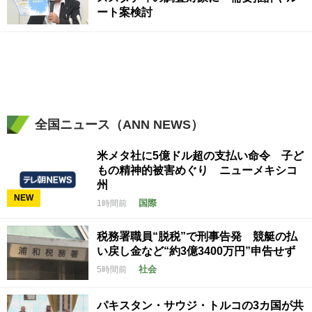
ート案検討
全国ニュース（ANN NEWS）
米メタ社に5億ドル超の支払い命令 子ど
もの精神的被害めぐり ニューメキシコ
州
NEW
国際
1時間前
税務署職員“脱税”で刑事告発 競艇の払
い戻し金など“約3億3400万円”申告せず
社会
5時間前
パキスタン・サウジ・トルコの3カ国が共