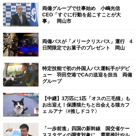
両備グループで仕事始め 小嶋光信
CEO「すぐに行動を起こすことが大
事」 岡山市
両備バスが「メリークリスバス」運行 4
日間限定でお菓子のプレゼント 岡山
特定技能で初の外国人バス運転手がデビ
ュー 羽田空港でCAの送迎を担当 両備
グループ
【中継】3万匹に1匹「オスの三毛猫」も
お出迎え！保護猫たちと出会える猫カフ
ェ ルアナ〈#推しドコ？〉
「一歩前進」四国の新幹線 国交省ケー
ススタディの調査対象に 需要推計やル