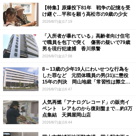
【特集】原爆投下81年 戦争の記憶を受
け継ぐ…平和を願う高松市の9歳の少女
2026/8/7(金)17:19
「入所者が暴れている」高齢者向け住宅
で職員を包丁で突く 傷害の疑いで79歳
男を現行犯逮捕 香川県警
2026/8/7(金)17:08
8～13歳の少年19人にわいせつな行為を
した罪など 元団体職員の男(31)に懲役
15年の判決 岡山地裁「常習性は際立っ
ていて被害結果も非常に重い」
2026/8/7(金)16:47
人気再燃「アナログレコード」の販売イ
ベント レアものから復刻盤まで…約3万
点集結 天満屋岡山店
2026/8/7(金)16:44