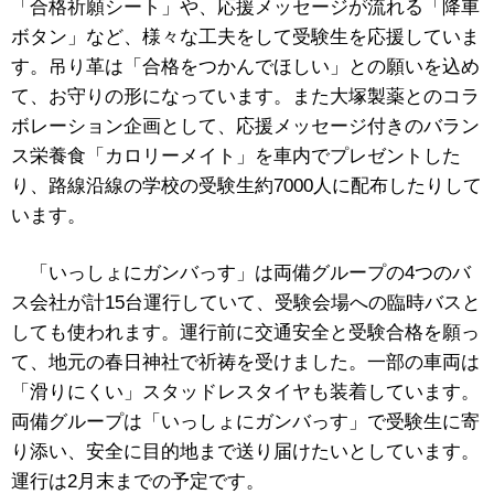
「合格祈願シート」や、応援メッセージが流れる「降車
ボタン」など、様々な工夫をして受験生を応援していま
す。
吊り革は「合格をつかんでほしい」との願いを込め
て、お守りの形になっています。また大塚製薬とのコラ
ボレーション企画として、応援メッセージ付きのバラン
ス栄養食「カロリーメイト」を車内でプレゼントした
り、路線沿線の学校の受験生約7000人に配布したりして
います。
「いっしょにガンバっす」は両備グループの4つのバ
ス会社が計15台運行していて、受験会場への臨時バスと
しても使われます。運行前に交通安全と受験合格を願っ
て、地元の春日神社で祈祷を受けました。一部の車両は
「滑りにくい」スタッドレスタイヤも装着しています。
両備グループは「いっしょにガンバっす」で受験生に寄
り添い、安全に目的地まで送り届けたいとしています。
運行は2月末までの予定です。