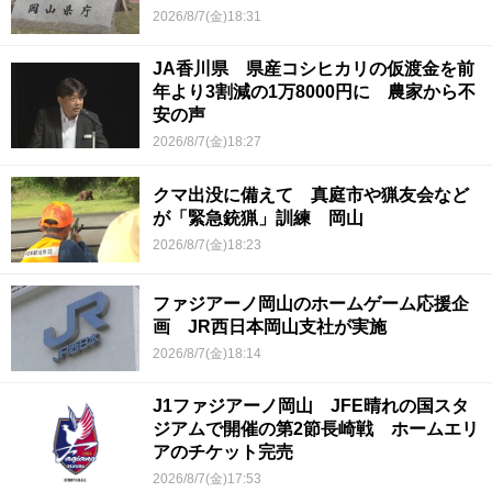
2026/8/7(金)18:31
JA香川県 県産コシヒカリの仮渡金を前
年より3割減の1万8000円に 農家から不
安の声
2026/8/7(金)18:27
クマ出没に備えて 真庭市や猟友会など
が「緊急銃猟」訓練 岡山
2026/8/7(金)18:23
ファジアーノ岡山のホームゲーム応援企
画 JR西日本岡山支社が実施
2026/8/7(金)18:14
J1ファジアーノ岡山 JFE晴れの国スタ
ジアムで開催の第2節長崎戦 ホームエリ
アのチケット完売
2026/8/7(金)17:53