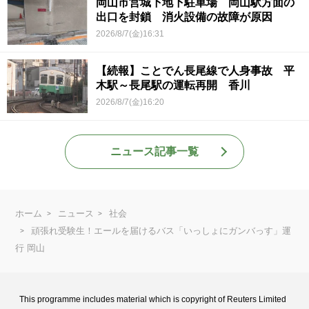
岡山市営城下地下駐車場 岡山駅方面の
出口を封鎖 消火設備の故障が原因
2026/8/7(金)16:31
【続報】ことでん長尾線で人身事故 平
木駅～長尾駅の運転再開 香川
2026/8/7(金)16:20
ニュース記事一覧
ホーム
ニュース
社会
頑張れ受験生！エールを届けるバス「いっしょにガンバっす」運
行 岡山
This programme includes material which is copyright of Reuters Limited