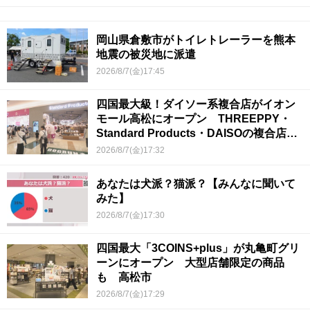
岡山県倉敷市がトイレトレーラーを熊本
地震の被災地に派遣
2026/8/7(金)17:45
四国最大級！ダイソー系複合店がイオン
モール高松にオープン THREEPPY・
Standard Products・DAISOの複合店は
香川県初
2026/8/7(金)17:32
あなたは犬派？猫派？【みんなに聞いて
みた】
2026/8/7(金)17:30
四国最大「3COINS+plus」が丸亀町グリ
ーンにオープン 大型店舗限定の商品
も 高松市
2026/8/7(金)17:29