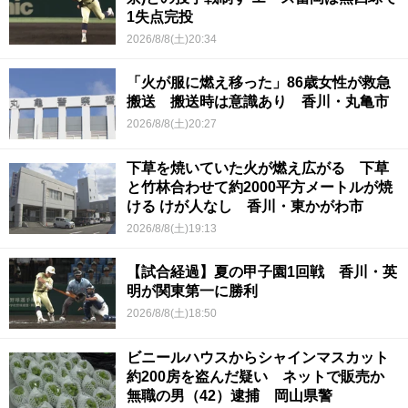
1失点完投
2026/8/8(土)20:34
「火が服に燃え移った」86歳女性が救急
搬送 搬送時は意識あり 香川・丸亀市
2026/8/8(土)20:27
下草を焼いていた火が燃え広がる 下草
と竹林合わせて約2000平方メートルが焼
ける けが人なし 香川・東かがわ市
2026/8/8(土)19:13
【試合経過】夏の甲子園1回戦 香川・英
明が関東第一に勝利
2026/8/8(土)18:50
ビニールハウスからシャインマスカット
約200房を盗んだ疑い ネットで販売か
無職の男（42）逮捕 岡山県警