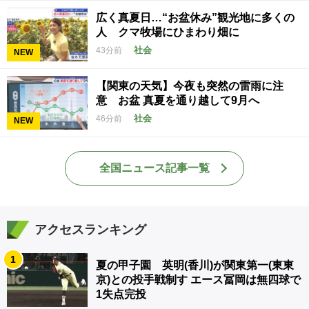
広く真夏日…“お盆休み”観光地に多くの
人 クマ牧場にひまわり畑に
社会
43分前
NEW
【関東の天気】今夜も突然の雷雨に注
意 お盆 真夏を通り越して9月へ
社会
46分前
NEW
全国ニュース記事一覧
アクセスランキング
1
夏の甲子園 英明(香川)が関東第一(東東
京)との投手戦制す エース冨岡は無四球で
1失点完投