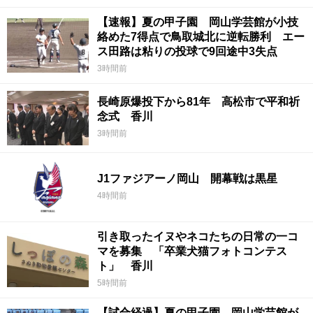
【速報】夏の甲子園 岡山学芸館が小技
絡めた7得点で鳥取城北に逆転勝利 エー
ス田路は粘りの投球で9回途中3失点
3時間前
長崎原爆投下から81年 高松市で平和祈
念式 香川
3時間前
J1ファジアーノ岡山 開幕戦は黒星
4時間前
引き取ったイヌやネコたちの日常の一コ
マを募集 「卒業犬猫フォトコンテス
ト」 香川
5時間前
【試合経過】夏の甲子園 岡山学芸館が