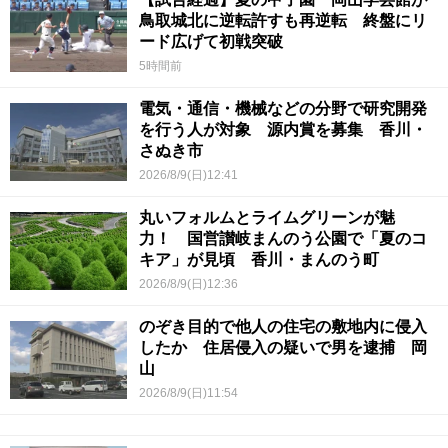
鳥取城北に逆転許すも再逆転 終盤にリ
ード広げて初戦突破
5時間前
電気・通信・機械などの分野で研究開発
を行う人が対象 源内賞を募集 香川・
さぬき市
2026/8/9(日)12:41
丸いフォルムとライムグリーンが魅
力！ 国営讃岐まんのう公園で「夏のコ
キア」が見頃 香川・まんのう町
2026/8/9(日)12:36
のぞき目的で他人の住宅の敷地内に侵入
したか 住居侵入の疑いで男を逮捕 岡
山
2026/8/9(日)11:54