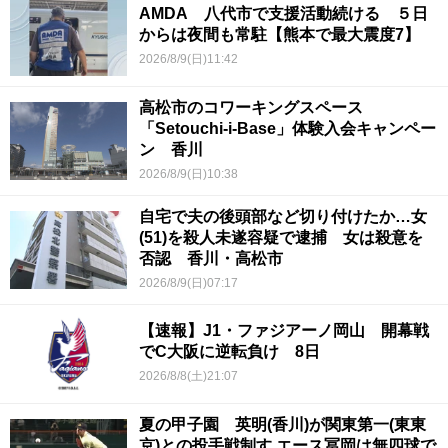
AMDA 八代市で支援活動続ける ５日
からは夜間も常駐【熊本で最大震度7】
2026/8/9(日)11:42
高松市のコワーキングスペース
「Setouchi-i-Base」体験入会キャンペー
ン 香川
2026/8/9(日)10:38
自宅で夫の後頭部など切り付けたか…女
(51)を殺人未遂容疑で逮捕 女は殺意を
否認 香川・高松市
2026/8/9(日)07:17
【速報】J1・ファジアーノ岡山 開幕戦
でC大阪に逆転負け 8日
2026/8/8(土)21:07
夏の甲子園 英明(香川)が関東第一(東東
京)との投手戦制す エース冨岡は無四球で