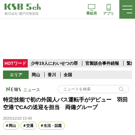
番組表
アプリ
株式会社 瀬戸内海放送
HOTワード
少年19人にわいせつの罪
官製談合事件続報
緊急
エリア
岡山
香川
全国
ニュース
特定技能で初の外国人バス運転手がデビュー 羽田
空港でCAの送迎を担当 両備グループ
2025/12/10 15:40
岡山
交通
生活・話題