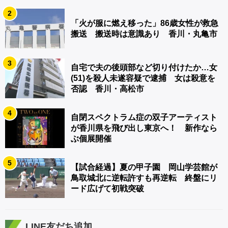
2
「火が服に燃え移った」86歳女性が救急
搬送 搬送時は意識あり 香川・丸亀市
3
自宅で夫の後頭部など切り付けたか…女
(51)を殺人未遂容疑で逮捕 女は殺意を
否認 香川・高松市
4
自閉スペクトラム症の双子アーティスト
が香川県を飛び出し東京へ！ 新作なら
ぶ個展開催
5
【試合経過】夏の甲子園 岡山学芸館が
鳥取城北に逆転許すも再逆転 終盤にリ
ード広げて初戦突破
LINE友だち追加