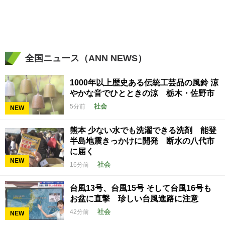
全国ニュース（ANN NEWS）
1000年以上歴史ある伝統工芸品の風鈴 涼
やかな音でひとときの涼 栃木・佐野市
社会
5分前
NEW
熊本 少ない水でも洗濯できる洗剤 能登
半島地震きっかけに開発 断水の八代市
に届く
NEW
社会
16分前
台風13号、台風15号 そして台風16号も
お盆に直撃 珍しい台風進路に注意
社会
42分前
NEW