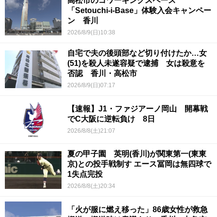
高松市のコワーキングスペース
「Setouchi-i-Base」体験入会キャンペー
ン 香川
2026/8/9(日)10:38
自宅で夫の後頭部など切り付けたか…女
(51)を殺人未遂容疑で逮捕 女は殺意を
否認 香川・高松市
2026/8/9(日)07:17
【速報】J1・ファジアーノ岡山 開幕戦
でC大阪に逆転負け 8日
2026/8/8(土)21:07
夏の甲子園 英明(香川)が関東第一(東東
京)との投手戦制す エース冨岡は無四球で
1失点完投
2026/8/8(土)20:34
「火が服に燃え移った」86歳女性が救急