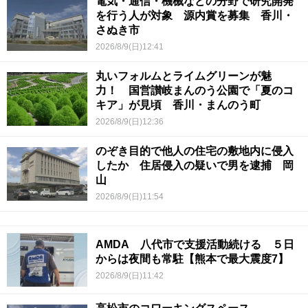
電気・通信・機械などの分野で研究開発
を行う人が対象 源内賞を募集 香川・
さぬき市
2026/8/9(日)12:41
丸いフォルムとライムグリーンが魅
力！ 国営讃岐まんのう公園で「夏のコ
キア」が見頃 香川・まんのう町
2026/8/9(日)12:36
のぞき目的で他人の住宅の敷地内に侵入
したか 住居侵入の疑いで男を逮捕 岡
山
2026/8/9(日)11:54
AMDA 八代市で支援活動続ける ５日
からは夜間も常駐【熊本で最大震度7】
2026/8/9(日)11:42