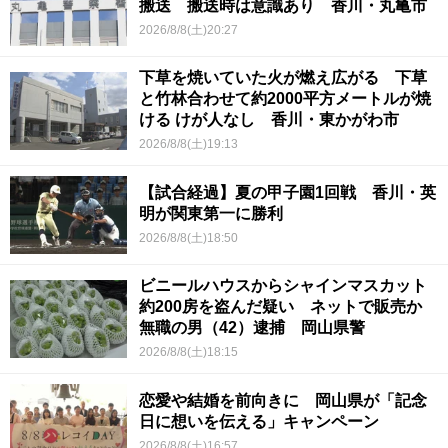
搬送 搬送時は意識あり 香川・丸亀市
2026/8/8(土)20:27
下草を焼いていた火が燃え広がる 下草
と竹林合わせて約2000平方メートルが焼
ける けが人なし 香川・東かがわ市
2026/8/8(土)19:13
【試合経過】夏の甲子園1回戦 香川・英
明が関東第一に勝利
2026/8/8(土)18:50
ビニールハウスからシャインマスカット
約200房を盗んだ疑い ネットで販売か
無職の男（42）逮捕 岡山県警
2026/8/8(土)18:15
恋愛や結婚を前向きに 岡山県が「記念
日に想いを伝える」キャンペーン
2026/8/8(土)16:57