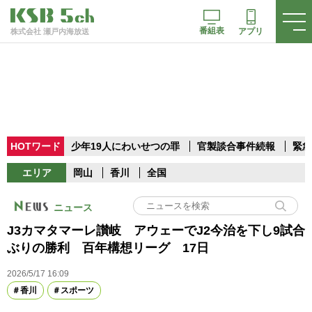
番組表
アプリ
株式会社 瀬戸内海放送
HOTワード
少年19人にわいせつの罪
官製談合事件続報
緊急
エリア
岡山
香川
全国
ニュース
J3カマタマーレ讃岐 アウェーでJ2今治を下し9試合
ぶりの勝利 百年構想リーグ 17日
2026/5/17 16:09
香川
スポーツ