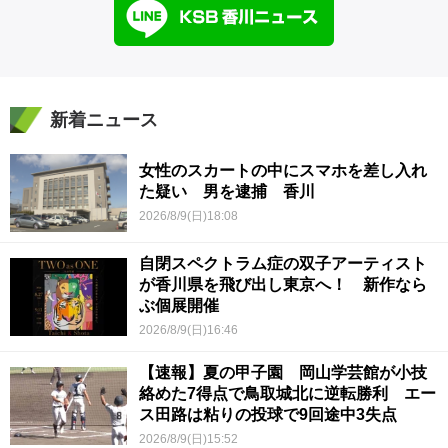
新着ニュース
女性のスカートの中にスマホを差し入れ
た疑い 男を逮捕 香川
2026/8/9(日)18:08
自閉スペクトラム症の双子アーティスト
が香川県を飛び出し東京へ！ 新作なら
ぶ個展開催
2026/8/9(日)16:46
【速報】夏の甲子園 岡山学芸館が小技
絡めた7得点で鳥取城北に逆転勝利 エー
ス田路は粘りの投球で9回途中3失点
2026/8/9(日)15:52