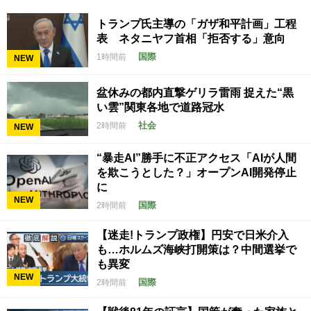
トランプ氏主導の「ガザ和平計画」工程
表 ネタニヤフ首相「拒否する」意向
国際
1時間前
NEW
盆休みの都内直撃ゲリラ雷雨 捉えた“黒
い雲”関東各地で道路冠水
社会
2時間前
NEW
“暴走AI”勝手に不正アクセス「AIが人間
を欺こうとした？」オープンAI開発停止
に
NEW
国際
2時間前
【迷走!トランプ政権】円安で日米介入
も…ホルムズ海峡打開策は？中間選挙で
も異変
NEW
国際
2時間前