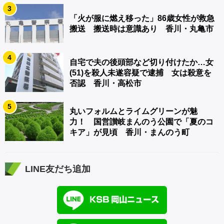
3
「火が服に燃え移った」86歳女性が救急
搬送 搬送時は意識あり 香川・丸亀市
4
自宅で夫の後頭部など切り付けたか…女
(51)を殺人未遂容疑で逮捕 女は殺意を
否認 香川・高松市
5
丸いフォルムとライムグリーンが魅
力！ 国営讃岐まんのう公園で「夏のコ
キア」が見頃 香川・まんのう町
LINE友だち追加