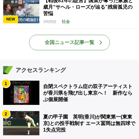
【戦後81年の証言】国策が奪った家族と
歳月“サヘル・ローズが辿る”残留孤児の
苦悩
NEW
社会
2時間前
全国ニュース記事一覧
アクセスランキング
1
自閉スペクトラム症の双子アーティスト
が香川県を飛び出し東京へ！ 新作なら
ぶ個展開催
2
夏の甲子園 英明(香川)が関東第一(東東
京)との投手戦制す エース冨岡は無四球で
1失点完投