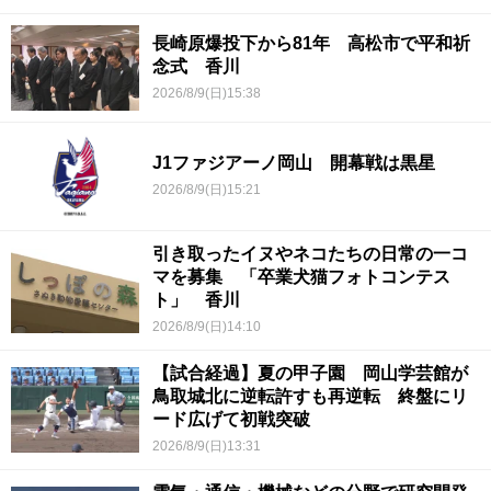
長崎原爆投下から81年 高松市で平和祈
念式 香川
2026/8/9(日)15:38
J1ファジアーノ岡山 開幕戦は黒星
2026/8/9(日)15:21
引き取ったイヌやネコたちの日常の一コ
マを募集 「卒業犬猫フォトコンテス
ト」 香川
2026/8/9(日)14:10
【試合経過】夏の甲子園 岡山学芸館が
鳥取城北に逆転許すも再逆転 終盤にリ
ード広げて初戦突破
2026/8/9(日)13:31