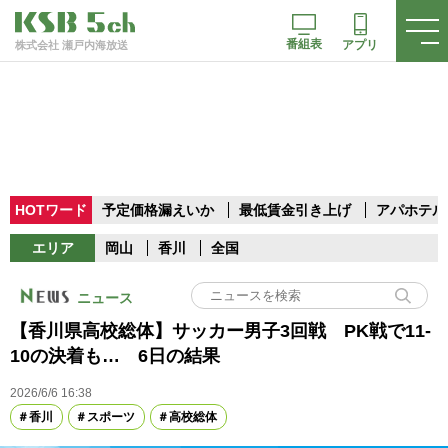
番組表
アプリ
株式会社 瀬戸内海放送
HOTワード
予定価格漏えいか
最低賃金引き上げ
アパホテル
エリア
岡山
香川
全国
ニュース
【香川県高校総体】サッカー男子3回戦 PK戦で11-
10の決着も… 6日の結果
2026/6/6 16:38
香川
スポーツ
高校総体