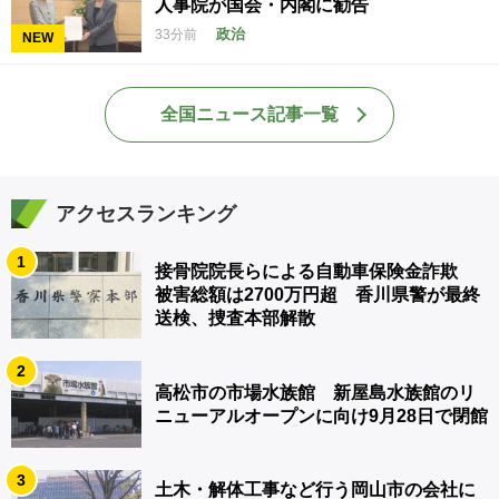
人事院が国会・内閣に勧告
政治
33分前
NEW
全国ニュース記事一覧
アクセスランキング
1
接骨院院長らによる自動車保険金詐欺
被害総額は2700万円超 香川県警が最終
送検、捜査本部解散
2
高松市の市場水族館 新屋島水族館のリ
ニューアルオープンに向け9月28日で閉館
3
土木・解体工事など行う岡山市の会社に