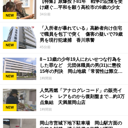
【特集】原爆投下81年 戦争の記憶を受
け継ぐ…平和を願う高松市の9歳の少女
34分前
NEW
「入所者が暴れている」高齢者向け住宅
で職員を包丁で突く 傷害の疑いで79歳
男を現行犯逮捕 香川県警
NEW
45分前
8～13歳の少年19人にわいせつな行為を
した罪など 元団体職員の男(31)に懲役
15年の判決 岡山地裁「常習性は際立っ
NEW
ていて被害結果も非常に重い」
1時間前
人気再燃「アナログレコード」の販売イ
ベント レアものから復刻盤まで…約3万
点集結 天満屋岡山店
NEW
1時間前
岡山市営城下地下駐車場 岡山駅方面の