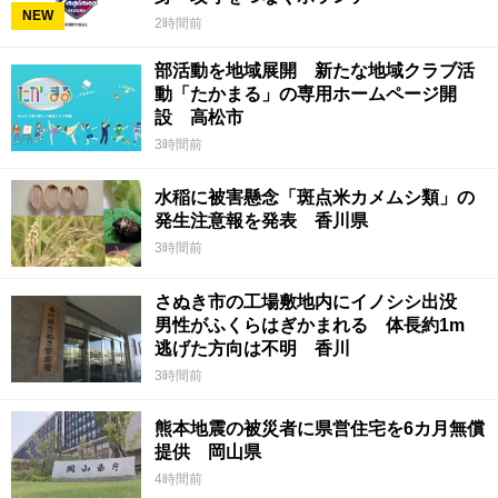
NEW
2時間前
部活動を地域展開 新たな地域クラブ活
動「たかまる」の専用ホームページ開
設 高松市
3時間前
水稲に被害懸念「斑点米カメムシ類」の
発生注意報を発表 香川県
3時間前
さぬき市の工場敷地内にイノシシ出没
男性がふくらはぎかまれる 体長約1m
逃げた方向は不明 香川
3時間前
熊本地震の被災者に県営住宅を6カ月無償
提供 岡山県
4時間前