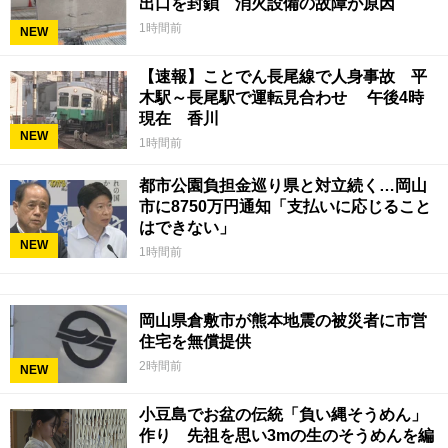
出口を封鎖 消火設備の故障が原因
1時間前
NEW
【速報】ことでん長尾線で人身事故 平
木駅～長尾駅で運転見合わせ 午後4時
現在 香川
NEW
1時間前
都市公園負担金巡り県と対立続く…岡山
市に8750万円通知「支払いに応じること
はできない」
NEW
1時間前
岡山県倉敷市が熊本地震の被災者に市営
住宅を無償提供
2時間前
NEW
小豆島でお盆の伝統「負い縄そうめん」
作り 先祖を思い3mの生のそうめんを編