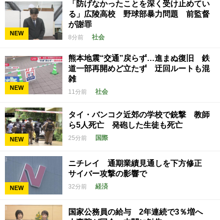
「防げなかったことを深く受け止めてい
る」広陵高校 野球部暴力問題 前監督
が謝罪
NEW
社会
8分前
熊本地震“交通”戻らず…進まぬ復旧 鉄
道一部再開めど立たず 迂回ルートも混
雑
NEW
社会
11分前
タイ・バンコク近郊の学校で銃撃 教師
ら5人死亡 発砲した生徒も死亡
国際
25分前
NEW
ニチレイ 通期業績見通しを下方修正
サイバー攻撃の影響で
経済
32分前
NEW
国家公務員の給与 2年連続で3％増へ