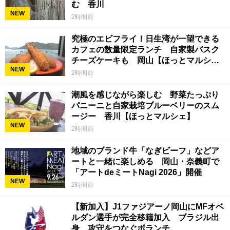
む 香川
NEW
2時間前
究極のエビフライ！日生湾が一望できる
カフェの数量限定ランチ 自家製バスク
チーズケーキも 岡山【ほっとマルシ
NEW
ェ】
2時間前
潮風を感じながら楽しむ 野菜たっぷり
パニーニと自家栽培ブルーベリーのスム
ージー 香川【ほっとマルシェ】
NEW
2時間前
地域のブランド牛「なぎビーフ」などア
ートと一緒に楽しめる 岡山・奈義町で
「アートdeミートNagi 2026」開催
NEW
2時間前
【新加入】J1ファジアーノ岡山にMFオベ
ルダン選手が完全移籍加入 ブラジル出
身 攻守をつなぐボランチ