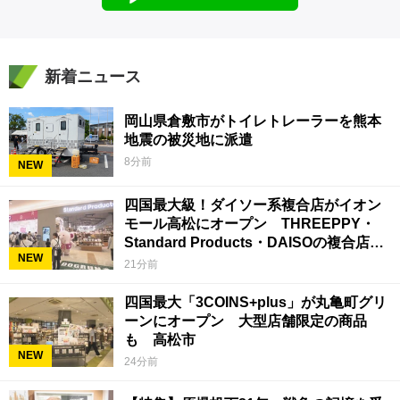
新着ニュース
岡山県倉敷市がトイレトレーラーを熊本
地震の被災地に派遣
8分前
NEW
四国最大級！ダイソー系複合店がイオン
モール高松にオープン THREEPPY・
Standard Products・DAISOの複合店は
NEW
香川県初
21分前
四国最大「3COINS+plus」が丸亀町グリ
ーンにオープン 大型店舗限定の商品
も 高松市
NEW
24分前