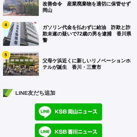
改善命令 産業廃棄物を適切に保管せず
岡山
4
ガソリン代金を払わずに給油 詐欺と詐
欺未遂の疑いで72歳の男を逮捕 香川県
警
5
父母ケ浜近くに新しいリノベーションホ
テルが誕生 香川・三豊市
LINE友だち追加