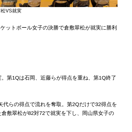
松VS就実
スケットボール女子の決勝で倉敷翠松が就実に勝利
。
。第1Qは石岡、近藤らが得点を重ね、第1Q終了
。
代らの得点で流れを奪取。第2Qだけで32得点を
た
倉敷翠松が82対72で就実を下し、岡山県女子の