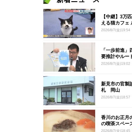
【中継】3万
える猫カフェ 
2026/8/7(金)19:54
「一歩前進」
要推計やルー
2026/8/7(金)19:02
新見市の官製談
札 岡山
2026/8/7(金)18:57
香川のお正月
の喫茶スペー
2026/8/7(金)18:45