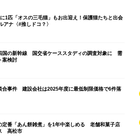
匹に1匹「オスの三毛猫」もお出迎え！保護猫たちと出会
ルアナ〈#推しドコ？〉
四国の新幹線 国交省ケーススタディの調査対象に 需
ト案検討
合事件 建設会社は2025年度に最低制限価格で6件落
の定番「あん餅雑煮」を1年中楽しめる 老舗和菓子店
ス 高松市