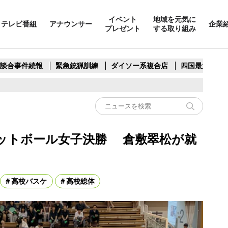
イベント
地域を元気に
テレビ番組
アナウンサー
企業
プレゼント
する取り組み
製談合事件続報
緊急銃猟訓練
ダイソー系複合店
四国最大スリ
ットボール女子決勝 倉敷翠松が就
高校バスケ
高校総体