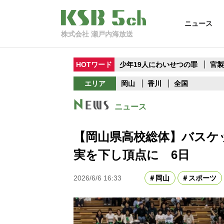
ニュース
株式会社 瀬戸内海放送
HOTワード
少年19人にわいせつの罪
官
エリア
岡山
香川
全国
ニュース
【岡山県高校総体】バスケ
実を下し頂点に 6日
2026/6/6 16:33
岡山
スポーツ