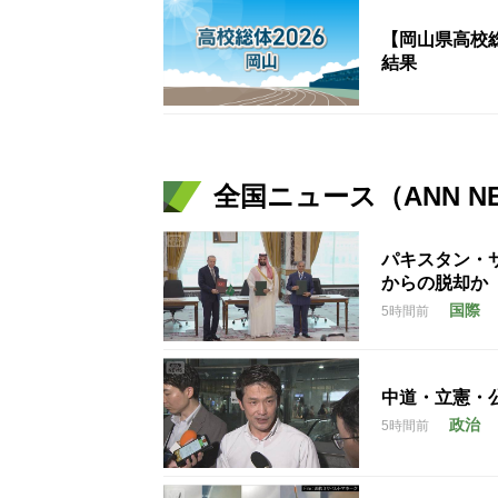
【岡山県高校総
結果
全国ニュース（ANN N
パキスタン・
からの脱却か
国際
5時間前
中道・立憲・
政治
5時間前