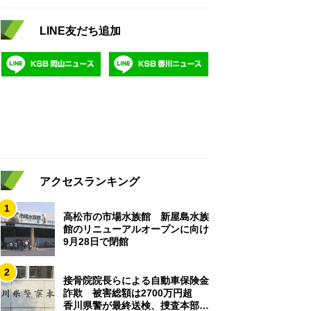
LINE友だち追加
アクセスランキング
1
高松市の市場水族館 新屋島水族
館のリニューアルオープンに向け
9月28日で閉館
2
接骨院院長らによる自動車保険金
詐欺 被害総額は2700万円超
香川県警が最終送検、捜査本部解