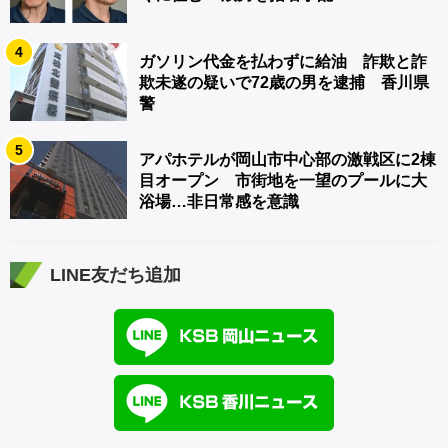
4
ガソリン代金を払わずに給油 詐欺と詐
欺未遂の疑いで72歳の男を逮捕 香川県
警
5
アパホテルが岡山市中心部の激戦区に2棟
目オープン 市街地を一望のプールに大
浴場…非日常感を意識
LINE友だち追加