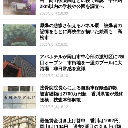
害 岡山後楽園などの桜で確認 半径約
2km以内の学校や公園を調査へ
2026/8/6(木)18:33
原爆の悲惨さ伝えるパネル展 被爆者の
記憶をもとに高校生が描いた絵画も 高
松市
2026/8/6(木)18:31
アパホテルが岡山市中心部の激戦区に2棟
目オープン 市街地を一望のプールに大
浴場…非日常感を意識
2026/8/6(木)18:13
接骨院院長らによる自動車保険金詐欺
被害総額は2700万円超 香川県警が最終
送検、捜査本部解散
2026/8/6(木)18:12
最低賃金引き上げ答申 香川は1092円、
岡山は1104円 過去2番目の引き上げ額