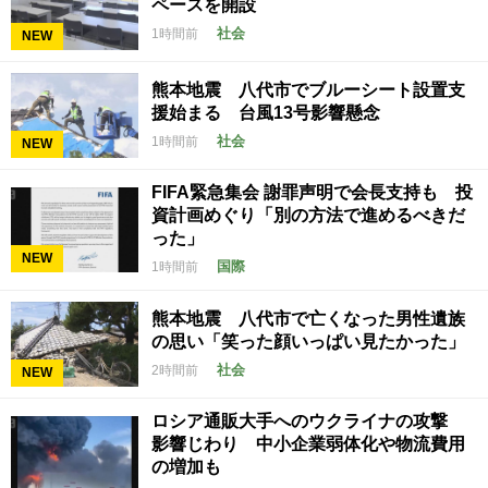
ペースを開設
社会
1時間前
NEW
熊本地震 八代市でブルーシート設置支
援始まる 台風13号影響懸念
社会
1時間前
NEW
FIFA緊急集会 謝罪声明で会長支持も 投
資計画めぐり「別の方法で進めるべきだ
った」
NEW
国際
1時間前
熊本地震 八代市で亡くなった男性遺族
の思い「笑った顔いっぱい見たかった」
社会
2時間前
NEW
ロシア通販大手へのウクライナの攻撃
影響じわり 中小企業弱体化や物流費用
の増加も