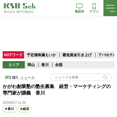
番組表
アプリ
株式会社 瀬戸内海放送
HOTワード
予定価格漏えいか
最低賃金引き上げ
アパホテル
エリア
岡山
香川
全国
ニュース
かがわ創業塾の塾生募集 経営・マーケティングの
専門家が講義 香川
2026/6/17 11:06
香川
経済