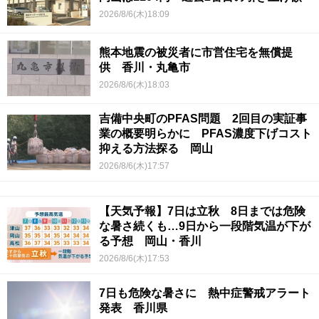
2026/8/6(木)18:09
熊本地震の被災者に市営住宅を無償提
供 香川・丸亀市
2026/8/6(木)18:03
吉備中央町のPFAS問題 2回目の実証事
業の概要明らかに PFAS濃度下げコスト
抑える方法探る 岡山
2026/8/6(木)17:57
【天気予報】7日は立秋 8日までは危険
な暑さ続くも…9日から一段階気温が下が
る予想 岡山・香川
2026/8/6(木)17:53
7日も危険な暑さに 熱中症警戒アラート
発表 香川県