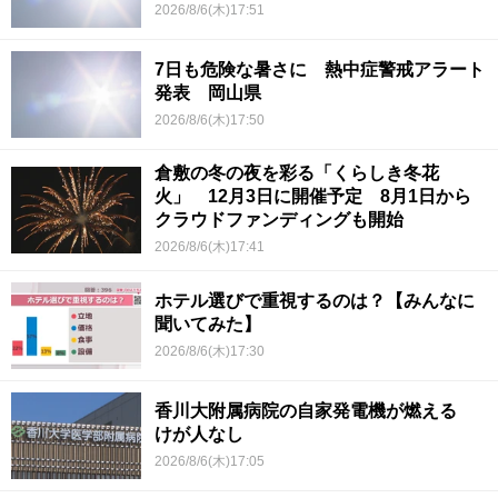
2026/8/6(木)17:51
7日も危険な暑さに 熱中症警戒アラート
発表 岡山県
2026/8/6(木)17:50
倉敷の冬の夜を彩る「くらしき冬花
火」 12月3日に開催予定 8月1日から
クラウドファンディングも開始
2026/8/6(木)17:41
ホテル選びで重視するのは？【みんなに
聞いてみた】
2026/8/6(木)17:30
香川大附属病院の自家発電機が燃える
けが人なし
2026/8/6(木)17:05