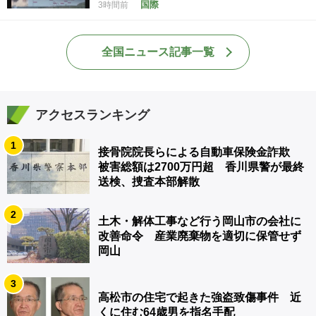
国際
3時間前
全国ニュース記事一覧
アクセスランキング
1
接骨院院長らによる自動車保険金詐欺
被害総額は2700万円超 香川県警が最終
送検、捜査本部解散
2
土木・解体工事など行う岡山市の会社に
改善命令 産業廃棄物を適切に保管せず
岡山
3
高松市の住宅で起きた強盗致傷事件 近
くに住む64歳男を指名手配