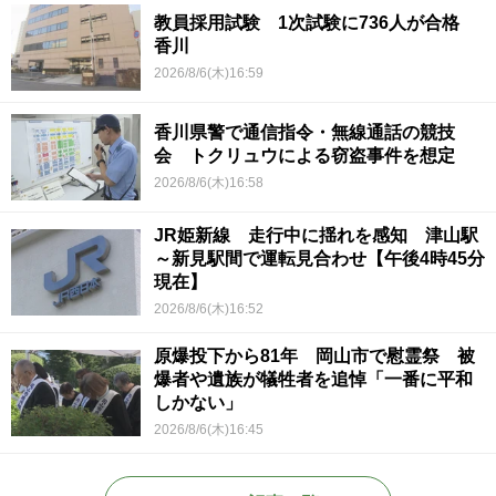
教員採用試験 1次試験に736人が合格
香川
2026/8/6(木)16:59
香川県警で通信指令・無線通話の競技
会 トクリュウによる窃盗事件を想定
2026/8/6(木)16:58
JR姫新線 走行中に揺れを感知 津山駅
～新見駅間で運転見合わせ【午後4時45分
現在】
2026/8/6(木)16:52
原爆投下から81年 岡山市で慰霊祭 被
爆者や遺族が犠牲者を追悼「一番に平和
しかない」
2026/8/6(木)16:45