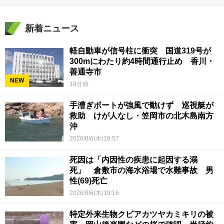
新着ニュース
軽自動車が信号柱に衝突 国道319号が
300mにわたり約4時間通行止め 香川・
善通寺市
NEW
18分前
手漕ぎボートが強風で動けず 巡視艇が
救助 けが人なし・笠岡市の北木島南方
沖
2026/8/6(木)19:57
死因は「内因性の疾患に起因する溺
死」 倉敷市の海水浴場で水難事故 男
性(69)死亡
2026/8/6(木)19:16
特定外来生物クビアカツヤカミキリの被