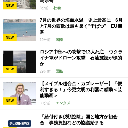
馬県警
NEW
社会
8分前
7月の世界の海面水温 史上最高に 6月
と7月の西欧は最も暑く“干ばつ” EU機
関
NEW
国際
19分前
ロシア中部への攻撃で13人死亡 ウクラ
イナ軍がドローン攻撃 石油施設が標的
か
NEW
国際
29分前
【メイプル超合金・カズレーザー】「便
利すぎる！」今更文明の利器に感動＜芸
能動画＞
NEW
エンタメ
30分前
「給付付き税額控除」国と地方が初会
合 事務負担などの協議始まる