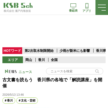
番組表
アプリ
株式会社 瀬戸内海放送
HOTワード
第2次取水制限開始
少雨が新米にも影響
香川県
エリア
岡山
香川
全国
ニュース
古文書を読もう 香川県の各地で「解読講座」を開
催
2026/5/13 13:46
香川
文化・芸術