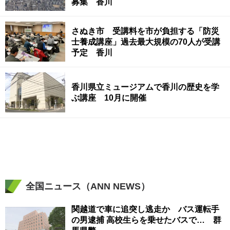
募集 香川
さぬき市 受講料を市が負担する「防災
士養成講座」過去最大規模の70人が受講
予定 香川
香川県立ミュージアムで香川の歴史を学
ぶ講座 10月に開催
全国ニュース（ANN NEWS）
関越道で車に追突し逃走か バス運転手
の男逮捕 高校生らを乗せたバスで… 群