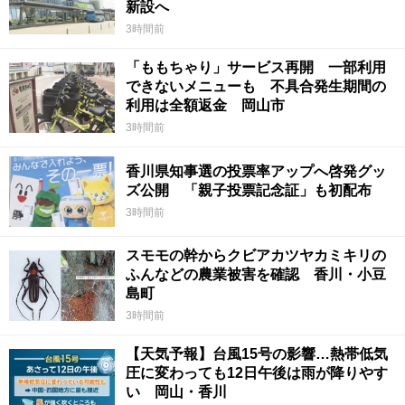
新設へ
3時間前
「ももちゃり」サービス再開 一部利用
できないメニューも 不具合発生期間の
利用は全額返金 岡山市
3時間前
香川県知事選の投票率アップへ啓発グッ
ズ公開 「親子投票記念証」も初配布
3時間前
スモモの幹からクビアカツヤカミキリの
ふんなどの農業被害を確認 香川・小豆
島町
3時間前
【天気予報】台風15号の影響…熱帯低気
圧に変わっても12日午後は雨が降りやす
い 岡山・香川