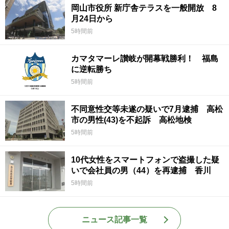
岡山市役所 新庁舎テラスを一般開放 8
月24日から
5時間前
カマタマーレ讃岐が開幕戦勝利！ 福島
に逆転勝ち
5時間前
不同意性交等未遂の疑いで7月逮捕 高松
市の男性(43)を不起訴 高松地検
5時間前
10代女性をスマートフォンで盗撮した疑
いで会社員の男（44）を再逮捕 香川
5時間前
ニュース記事一覧