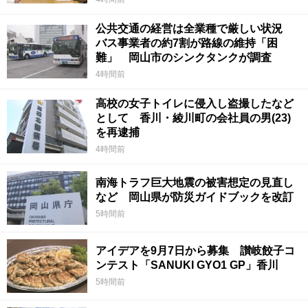
公共交通の経営は全業種で厳しい状況
バス事業者の約7割が路線の維持「困
難」 岡山市のシンクタンクが調査
4時間前
高校の女子トイレに侵入し盗撮したなど
として 香川・綾川町の会社員の男(23)
を再逮捕
4時間前
南海トラフ巨大地震の被害想定の見直し
など 岡山県が防災ガイドブックを改訂
5時間前
アイデアを9月7日から募集 讃岐餃子コ
ンテスト「SANUKI GYO1 GP」香川
5時間前