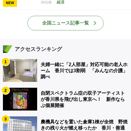
経済
39分前
NEW
全国ニュース記事一覧
アクセスランキング
1
夫婦一緒に「2人部屋」対応可能の老人ホ
ーム 香川では3割弱 「みんなの介護」
調べ
2
自閉スペクトラム症の双子アーティスト
が香川県を飛び出し東京へ！ 新作なら
ぶ個展開催
3
農機具などを置いた倉庫1棟が全焼 野焼
きの残り火が燃え移ったか 香川・善通