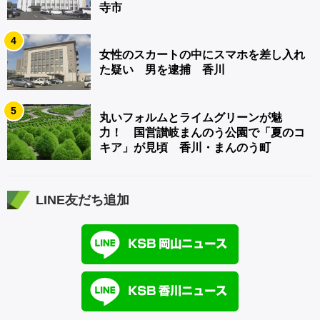
寺市
4
女性のスカートの中にスマホを差し入れ
た疑い 男を逮捕 香川
5
丸いフォルムとライムグリーンが魅
力！ 国営讃岐まんのう公園で「夏のコ
キア」が見頃 香川・まんのう町
LINE友だち追加