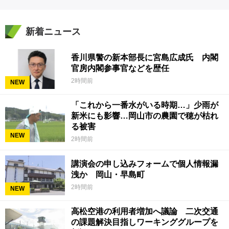
新着ニュース
香川県警の新本部長に宮島広成氏 内閣
官房内閣参事官などを歴任
2時間前
NEW
「これから一番水がいる時期…」少雨が
新米にも影響…岡山市の農園で穂が枯れ
る被害
NEW
2時間前
講演会の申し込みフォームで個人情報漏
洩か 岡山・早島町
2時間前
NEW
高松空港の利用者増加へ議論 二次交通
の課題解決目指しワーキンググループを