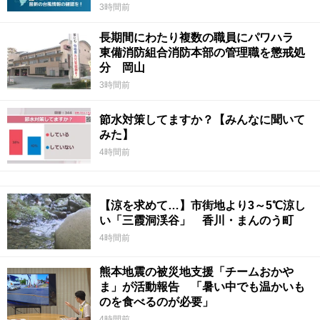
3時間前
長期間にわたり複数の職員にパワハラ
東備消防組合消防本部の管理職を懲戒処
分 岡山
3時間前
節水対策してますか？【みんなに聞いて
みた】
4時間前
【涼を求めて…】市街地より3～5℃涼し
い「三霞洞渓谷」 香川・まんのう町
4時間前
熊本地震の被災地支援「チームおかや
ま」が活動報告 「暑い中でも温かいも
のを食べるのが必要」
4時間前