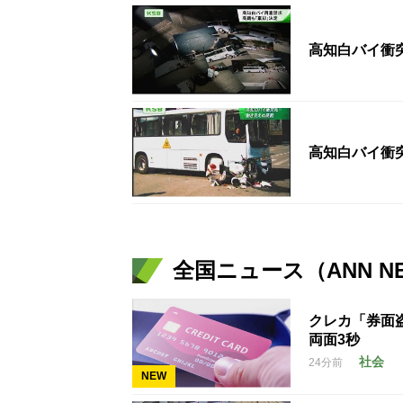
高知白バイ衝突
高知白バイ衝突
全国ニュース（ANN N
クレカ「券面
両面3秒
社会
24分前
NEW