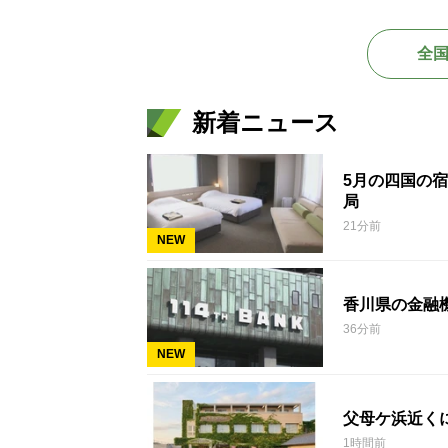
全
新着ニュース
5月の四国の
局
21分前
NEW
香川県の金融
36分前
NEW
父母ケ浜近く
1時間前