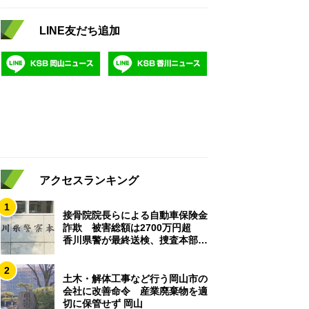
LINE友だち追加
アクセスランキング
1
接骨院院長らによる自動車保険金
詐欺 被害総額は2700万円超
香川県警が最終送検、捜査本部解
散
2
土木・解体工事など行う岡山市の
会社に改善命令 産業廃棄物を適
切に保管せず 岡山