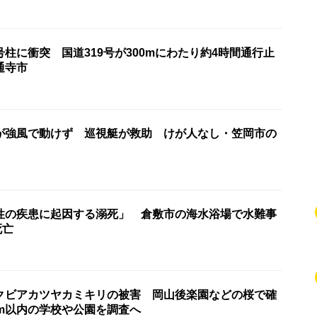
柱に衝突 国道319号が300mにわたり約4時間通行止
通寺市
が強風で動けず 巡視艇が救助 けが人なし・笠岡市の
性の疾患に起因する溺死」 倉敷市の海水浴場で水難事
死亡
クビアカツヤカミキリの被害 岡山後楽園などの桜で確
km以内の学校や公園を調査へ