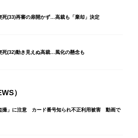
死(33)再審の扉開かず…高裁も「棄却」決定
死(32)動き見えぬ高裁…風化の懸念も
EWS）
盗撮」に注意 カード番号知られ不正利用被害 動画で