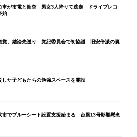
の車が市電と衝突 男女3人降りて逃走 ドライブレコ
終始
復党、結論先送り 党紀委員会で初協議 旧安倍派の裏
災した子どもたちの勉強スペースを開設
代市でブルーシート設置支援始まる 台風13号影響懸念