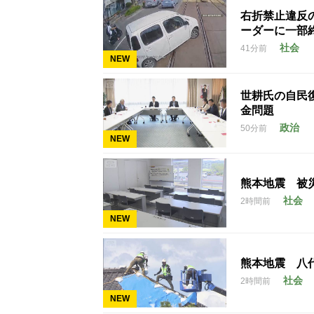
右折禁止違反
ーダーに一部
社会
41分前
NEW
世耕氏の自民
金問題
政治
50分前
NEW
熊本地震 被
社会
2時間前
NEW
熊本地震 八
社会
2時間前
NEW