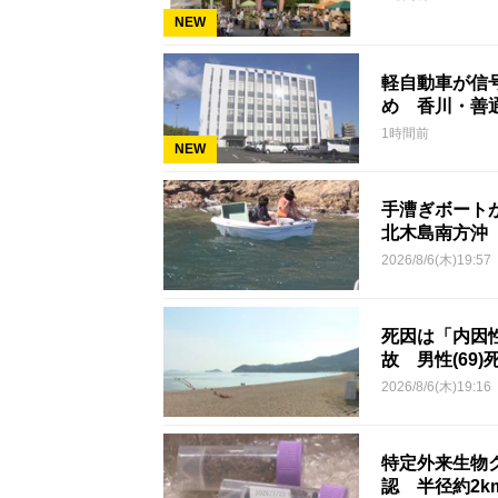
NEW
軽自動車が信号
め 香川・善
1時間前
NEW
手漕ぎボート
北木島南方沖
2026/8/6(木)19:57
死因は「内因
故 男性(69)
2026/8/6(木)19:16
特定外来生物
認 半径約2