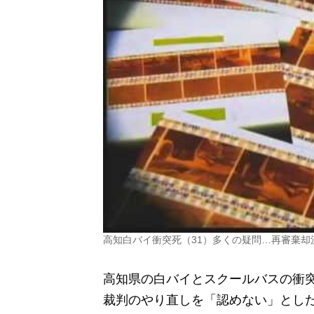
高知白バイ衝突死（31）多くの疑問…再審棄却
高知県の白バイとスクールバスの衝
裁判のやり直しを「認めない」とし