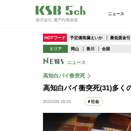
ニュース
株式会社 瀬戸内海放送
HOTワード
予定価格漏えいか
最低賃金引
エリア
岡山
香川
全国
ニュース
高知白バイ衝突死
高知白バイ衝突死(31)多
2015/2/6 18:31
社会