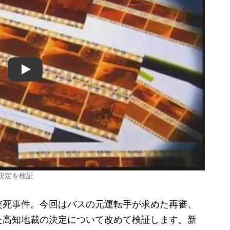
Play
決定を検証
突死事件。今回はバスの元運転手が求めた再審、
た高知地裁の決定について改めて検証します。新