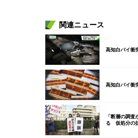
関連ニュース
高知白バイ衝突
高知白バイ衝突
「断層の調査
る 仮処分の