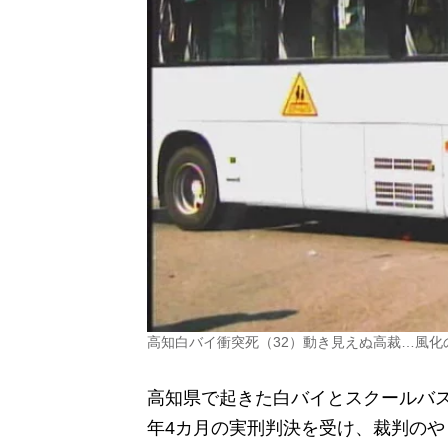
高知白バイ衝突死（32）動き見えぬ高裁…風化
高知県で起きた白バイとスクールバ
年4カ月の実刑判決を受け、裁判のやり