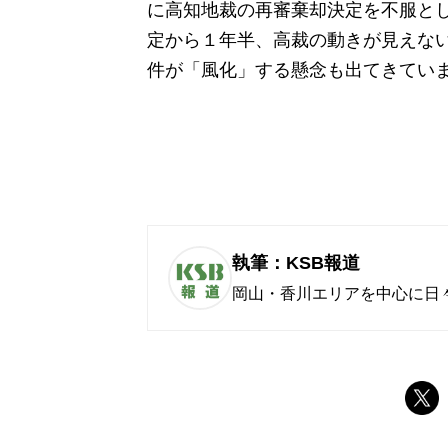
に高知地裁の再審棄却決定を不服と
定から１年半、高裁の動きが見えな
件が「風化」する懸念も出てきてい
執筆：KSB報道
岡山・香川エリアを中心に日