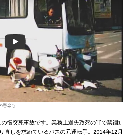
Play
の懸念も
スの衝突死事故です。業務上過失致死の罪で禁錮1
直しを求めているバスの元運転手。2014年12月