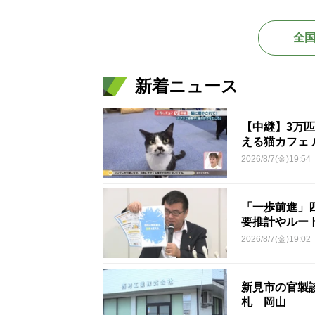
全
新着ニュース
【中継】3万
える猫カフェ 
2026/8/7(金)19:54
「一歩前進」
要推計やルー
2026/8/7(金)19:02
新見市の官製談
札 岡山