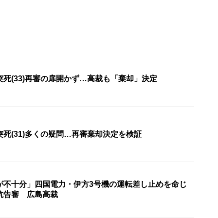
死(33)再審の扉開かず…高裁も「棄却」決定
死(31)多くの疑問…再審棄却決定を検証
が不十分」四国電力・伊方3号機の運転差し止めを命じ
抗告審 広島高裁