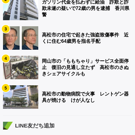
ガソリン代金を払わずに給油 詐欺と詐
欺未遂の疑いで72歳の男を逮捕 香川県
警
3
高松市の住宅で起きた強盗致傷事件 近
くに住む64歳男を指名手配
4
岡山市の「ももちゃり」サービス全面停
止 復旧の見通し立たず 高松市のさぬ
きシェアサイクルも
5
高松市の動物病院で火事 レントゲン器
具が焼ける けが人なし
LINE友だち追加