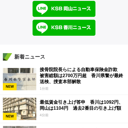
新着ニュース
接骨院院長らによる自動車保険金詐欺
被害総額は2700万円超 香川県警が最終
送検、捜査本部解散
NEW
1分前
最低賃金引き上げ答申 香川は1092円、
岡山は1104円 過去2番目の引き上げ額
4分前
NEW