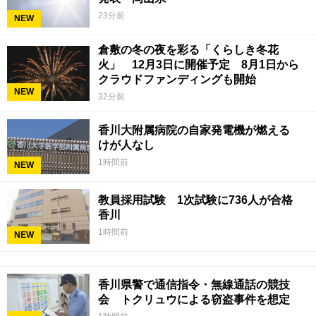
23分前
NEW
倉敷の冬の夜を彩る「くらしき冬花
火」 12月3日に開催予定 8月1日から
クラウドファンディングも開始
NEW
32分前
香川大附属病院の自家発電機が燃える
けが人なし
1時間前
NEW
教員採用試験 1次試験に736人が合格
香川
1時間前
NEW
香川県警で通信指令・無線通話の競技
会 トクリュウによる窃盗事件を想定