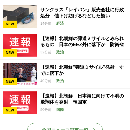
サングラス「レイバン」販売会社に行政
処分 値下げ妨げるなどした疑い
経済
14分前
NEW
【速報】北朝鮮の弾道ミサイルとみられ
るもの 日本のEEZ外に落下か 防衛省
政治
32分前
NEW
【速報】北朝鮮“弾道ミサイル”発射 す
でに落下か
政治
40分前
NEW
【速報】北朝鮮 日本海に向けて不明の
飛翔体を発射 韓国軍
国際
50分前
NEW