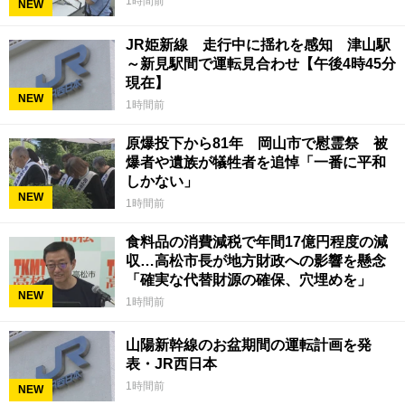
1時間前
NEW
JR姫新線 走行中に揺れを感知 津山駅
～新見駅間で運転見合わせ【午後4時45分
現在】
NEW
1時間前
原爆投下から81年 岡山市で慰霊祭 被
爆者や遺族が犠牲者を追悼「一番に平和
しかない」
NEW
1時間前
食料品の消費減税で年間17億円程度の減
収…高松市長が地方財政への影響を懸念
「確実な代替財源の確保、穴埋めを」
NEW
1時間前
山陽新幹線のお盆期間の運転計画を発
表・JR西日本
1時間前
NEW