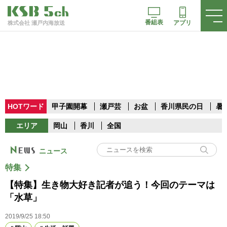
番組表
アプリ
株式会社 瀬戸内海放送
HOTワード
甲子園開幕
瀬戸芸
お盆
香川県民の日
暑
エリア
岡山
香川
全国
ニュース
特集
【特集】生き物大好き記者が追う！今回のテーマは
「水草」
2019/9/25 18:50