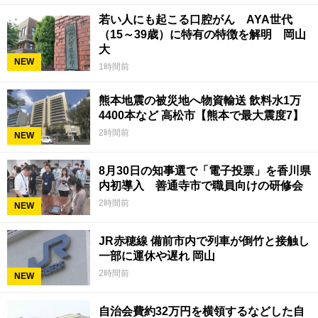
若い人にも起こる口腔がん AYA世代
（15～39歳）に特有の特徴を解明 岡山
大
NEW
1時間前
熊本地震の被災地へ物資輸送 飲料水1万
4400本など 高松市【熊本で最大震度7】
2時間前
NEW
8月30日の知事選で「電子投票」を香川県
内初導入 善通寺市で職員向けの研修会
2時間前
NEW
JR赤穂線 備前市内で列車が倒竹と接触し
一部に運休や遅れ 岡山
2時間前
NEW
自治会費約32万円を横領するなどした自