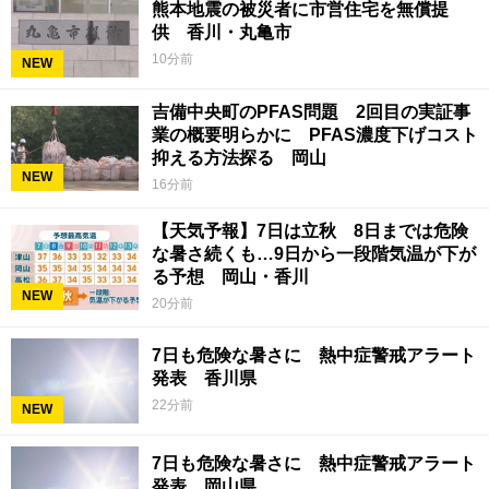
熊本地震の被災者に市営住宅を無償提
供 香川・丸亀市
10分前
NEW
吉備中央町のPFAS問題 2回目の実証事
業の概要明らかに PFAS濃度下げコスト
抑える方法探る 岡山
NEW
16分前
【天気予報】7日は立秋 8日までは危険
な暑さ続くも…9日から一段階気温が下が
る予想 岡山・香川
NEW
20分前
7日も危険な暑さに 熱中症警戒アラート
発表 香川県
22分前
NEW
7日も危険な暑さに 熱中症警戒アラート
発表 岡山県