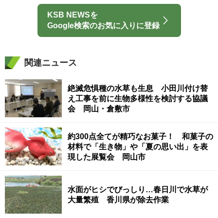
KSB NEWSを
Google検索のお気に入りに登録
関連ニュース
絶滅危惧種の水草も生息 小田川付け替
え工事を前に生物多様性を検討する協議
会 岡山・倉敷市
約300点全てが精巧なお菓子！ 和菓子の
材料で「生き物」や「夏の思い出」を表
現した展覧会 岡山市
水面がヒシでびっしり…春日川で水草が
大量繁殖 香川県が除去作業