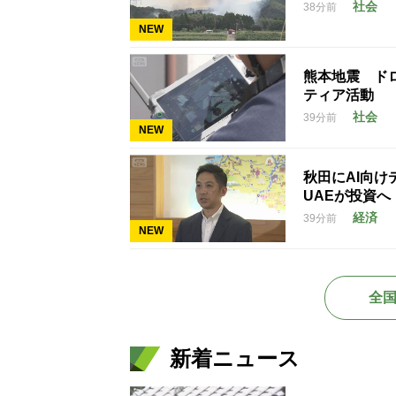
社会
38分前
NEW
熊本地震 ド
ティア活動
社会
39分前
NEW
秋田にAI向
UAEが投資へ
経済
39分前
NEW
全
新着ニュース