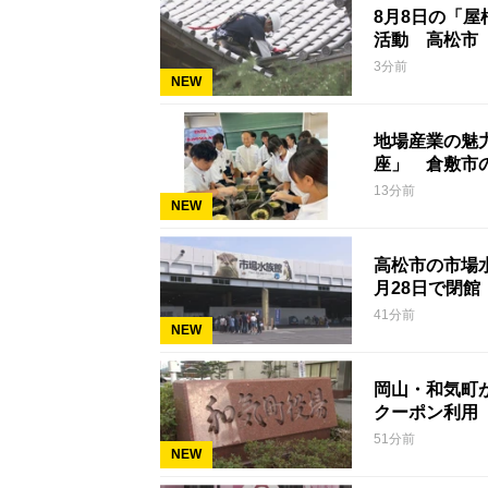
8月8日の「
活動 高松市
3分前
NEW
地場産業の魅
座」 倉敷市
13分前
NEW
高松市の市場
月28日で閉館
41分前
NEW
岡山・和気町
クーポン利用
51分前
NEW