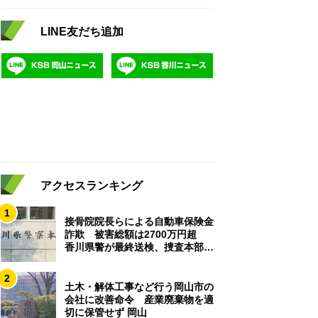
LINE友だち追加
アクセスランキング
1
接骨院院長らによる自動車保険金
詐欺 被害総額は2700万円超
香川県警が最終送検、捜査本部解
散
2
土木・解体工事など行う岡山市の
会社に改善命令 産業廃棄物を適
切に保管せず 岡山