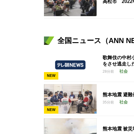
高松市 202
全国ニュース（ANN N
歌舞伎の中村
をさせ逃走し
社会
28分前
NEW
熊本地震 避難
社会
35分前
NEW
熊本地震 被