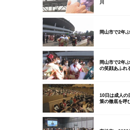
川
岡山市で2年
岡山市で2年
の笑顔あふれ
10日は成人
策の徹底を呼