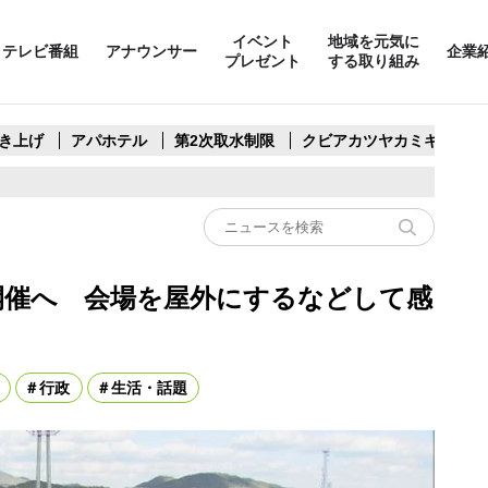
イベント
地域を元気に
テレビ番組
アナウンサー
企業
プレゼント
する取り組み
き上げ
アパホテル
第2次取水制限
クビアカツヤカミキリ
開催へ 会場を屋外にするなどして感
行政
生活・話題