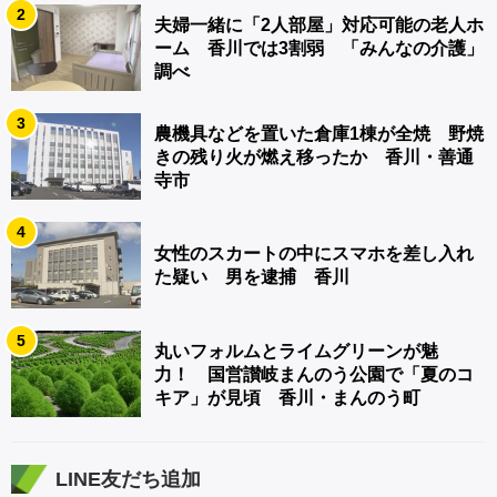
2
夫婦一緒に「2人部屋」対応可能の老人ホ
ーム 香川では3割弱 「みんなの介護」
調べ
3
農機具などを置いた倉庫1棟が全焼 野焼
きの残り火が燃え移ったか 香川・善通
寺市
4
女性のスカートの中にスマホを差し入れ
た疑い 男を逮捕 香川
5
丸いフォルムとライムグリーンが魅
力！ 国営讃岐まんのう公園で「夏のコ
キア」が見頃 香川・まんのう町
LINE友だち追加