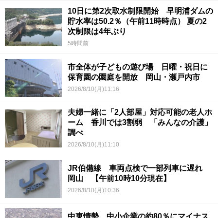
10日に第2次取水制限開始 早明浦ダムの
貯水率は50.2％（午前11時時点） 夏の2
次制限は4年ぶり
5時間前
市全体が子どもの遊び場 日曜・祝日に
保育園の園庭を開放 岡山・瀬戸内市
2026/8/10(月)11:16
夫婦一緒に「2人部屋」対応可能の老人ホ
ーム 香川では3割弱 「みんなの介護」
調べ
2026/8/10(月)11:10
JR伯備線 車両点検で一部列車に遅れ
岡山 【午前10時10分現在】
2026/8/10(月)10:36
中東情勢 中小企業の約80％にマイナス