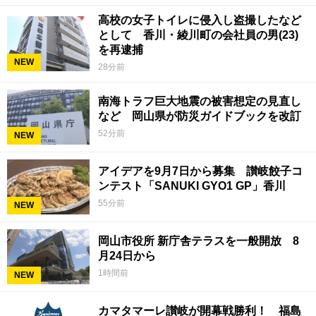
高校の女子トイレに侵入し盗撮したなど
として 香川・綾川町の会社員の男(23)
を再逮捕
NEW
28分前
南海トラフ巨大地震の被害想定の見直し
など 岡山県が防災ガイドブックを改訂
52分前
NEW
アイデアを9月7日から募集 讃岐餃子コ
ンテスト「SANUKI GYO1 GP」香川
55分前
NEW
岡山市役所 新庁舎テラスを一般開放 8
月24日から
1時間前
NEW
カマタマーレ讃岐が開幕戦勝利！ 福島