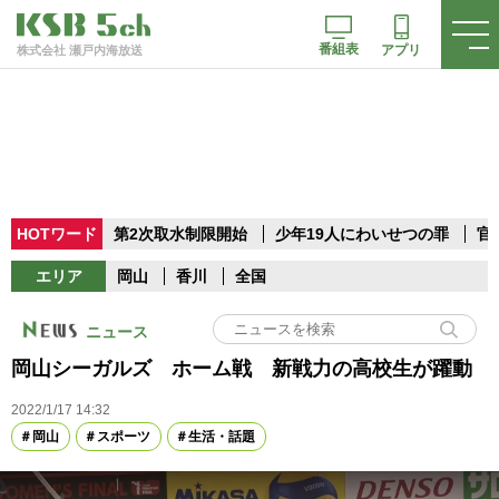
番組表
アプリ
株式会社 瀬戸内海放送
HOTワード
第2次取水制限開始
少年19人にわいせつの罪
官
エリア
岡山
香川
全国
ニュース
岡山シーガルズ ホーム戦 新戦力の高校生が躍動
2022/1/17 14:32
岡山
スポーツ
生活・話題