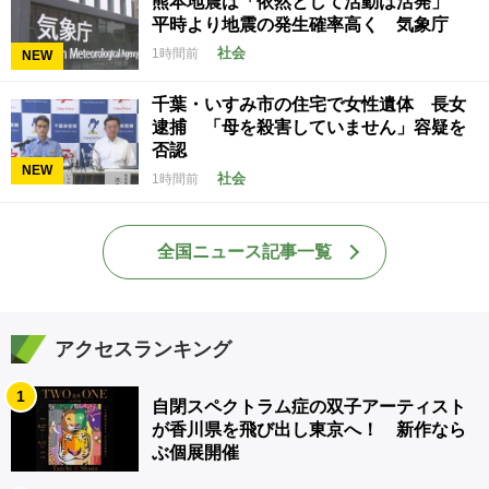
熊本地震は「依然として活動は活発」
平時より地震の発生確率高く 気象庁
社会
1時間前
NEW
千葉・いすみ市の住宅で女性遺体 長女
逮捕 「母を殺害していません」容疑を
否認
NEW
社会
1時間前
全国ニュース記事一覧
アクセスランキング
1
自閉スペクトラム症の双子アーティスト
が香川県を飛び出し東京へ！ 新作なら
ぶ個展開催