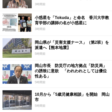
3時間前
小惑星を「Tokuda」と命名 香川大学教
育学部の講師の名が小惑星に
3時間前
岡山県が「災害支援ナース」（第2班）を
派遣へ【熊本地震】
5時間前
岡山市長 防災庁の地方拠点「防災局」
の誘致に意欲 「われわれとしては優位
性ある」
5時間前
10月から「5歳児健康相談」を開始 岡山
市
5時間前