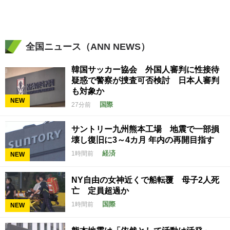
全国ニュース（ANN NEWS）
韓国サッカー協会 外国人審判に性接待
疑惑で警察が捜査可否検討 日本人審判
も対象か
NEW
国際
27分前
サントリー九州熊本工場 地震で一部損
壊し復旧に3～4カ月 年内の再開目指す
経済
1時間前
NEW
NY自由の女神近くで船転覆 母子2人死
亡 定員超過か
国際
1時間前
NEW