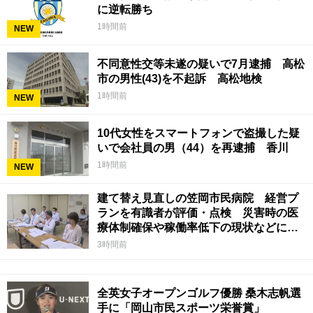
に逆転勝ち
1時間前
NEW
不同意性交等未遂の疑いで7月逮捕 高松
市の男性(43)を不起訴 高松地検
1時間前
NEW
10代女性をスマートフォンで盗撮した疑
いで会社員の男（44）を再逮捕 香川
1時間前
NEW
建て替え見直しの笠岡市民病院 経営プ
ランを有識者が評価・点検 災害時の医
療体制確保や稼働率低下の現状などに意
見 岡山
3時間前
全英女子オープンゴルフ優勝 桑木志帆選
手に「岡山市民スポーツ栄誉賞」