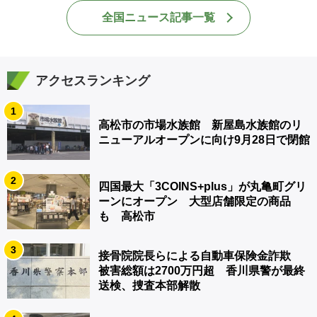
全国ニュース記事一覧
アクセスランキング
1
高松市の市場水族館 新屋島水族館のリ
ニューアルオープンに向け9月28日で閉館
2
四国最大「3COINS+plus」が丸亀町グリ
ーンにオープン 大型店舗限定の商品
も 高松市
3
接骨院院長らによる自動車保険金詐欺
被害総額は2700万円超 香川県警が最終
送検、捜査本部解散