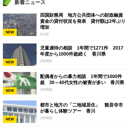
新着ニュース
四国財務局 地方公共団体への財政融資
資金の貸付状況を発表 貸付額は2年ぶり
増加
NEW
6分前
児童虐待の相談 1年間で1271件 2017
年度から1000件超続く 香川県
2時間前
NEW
配偶者からの暴力相談 1年間で1000件
超 30～40代女性の被害が多い 香川県
2時間前
NEW
都市と地方の「二地域居住」 観音寺市
が暮らし体験ツアー 香川
2時間前
NEW