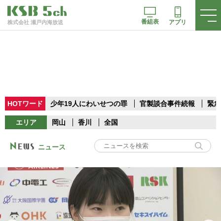
番組表
アプリ
株式会社 瀬戸内海放送
HOTワード
少年19人にわいせつの罪
官製談合事件続報
緊急
エリア
岡山
香川
全国
ニュース