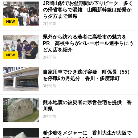
JR岡山駅でお盆期間の下りピーク 多く
の帰省客らで混雑 山陽新幹線は始発か
ら夕方まで満席
NEW
2時間前
県外から訪れる若者に高松市の魅力を
PR 高校生らがバレーボール選手らにう
どん店を紹介
NEW
2時間前
自家用車でひき逃げ容疑 町係長（55）
を停職6カ月処分 香川・多度津町
3時間前
熊本地震の被災者に県営住宅を提供 香
川県
3時間前
希少糖をメジャーに 香川大生が大阪で