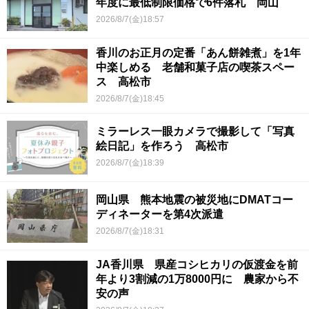
年度に最低制限価格で6件落札 岡山
2026/8/7(金)18:57
香川のお正月の定番「あん餅雑煮」を1年
中楽しめる 老舗和菓子店の喫茶スペー
ス 高松市
2026/8/7(金)18:45
ミラーレス一眼カメラで撮影して「写真
絵日記」を作ろう 高松市
2026/8/7(金)18:39
岡山県 熊本地震の被災地にDMATコー
ディネーターを第4次派遣
2026/8/7(金)18:31
JA香川県 県産コシヒカリの仮渡金を前
年より3割減の1万8000円に 農家から不
安の声