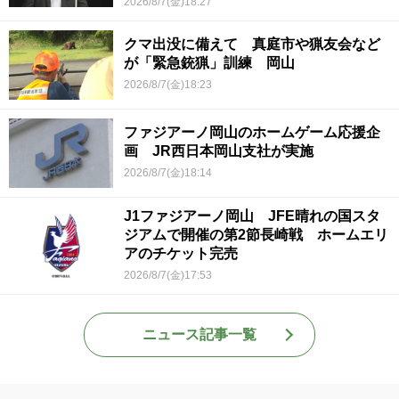
2026/8/7(金)18:27
クマ出没に備えて 真庭市や猟友会など
が「緊急銃猟」訓練 岡山
2026/8/7(金)18:23
ファジアーノ岡山のホームゲーム応援企
画 JR西日本岡山支社が実施
2026/8/7(金)18:14
J1ファジアーノ岡山 JFE晴れの国スタ
ジアムで開催の第2節長崎戦 ホームエリ
アのチケット完売
2026/8/7(金)17:53
ニュース記事一覧