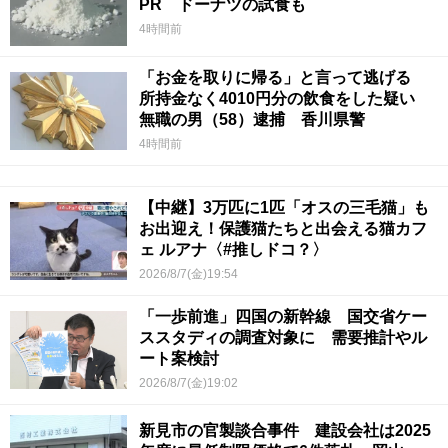
PR ドーナツの試食も
4時間前
「お金を取りに帰る」と言って逃げる
所持金なく4010円分の飲食をした疑い
無職の男（58）逮捕 香川県警
4時間前
【中継】3万匹に1匹「オスの三毛猫」も
お出迎え！保護猫たちと出会える猫カフ
ェ ルアナ〈#推しドコ？〉
2026/8/7(金)19:54
「一歩前進」四国の新幹線 国交省ケー
ススタディの調査対象に 需要推計やル
ート案検討
2026/8/7(金)19:02
新見市の官製談合事件 建設会社は2025