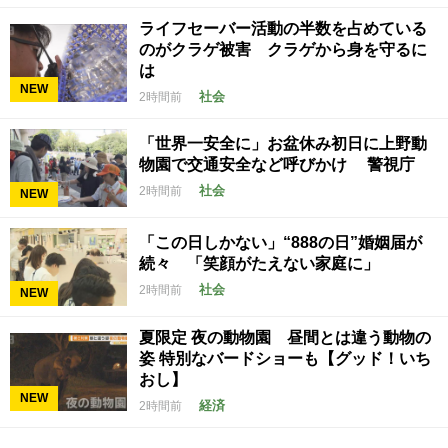
ライフセーバー活動の半数を占めている
のがクラゲ被害 クラゲから身を守るに
は
NEW
社会
2時間前
「世界一安全に」お盆休み初日に上野動
物園で交通安全など呼びかけ 警視庁
社会
2時間前
NEW
「この日しかない」“888の日”婚姻届が
続々 「笑顔がたえない家庭に」
社会
2時間前
NEW
夏限定 夜の動物園 昼間とは違う動物の
姿 特別なバードショーも【グッド！いち
おし】
NEW
経済
2時間前