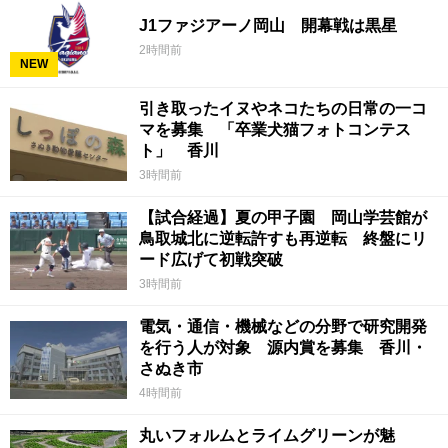
J1ファジアーノ岡山 開幕戦は黒星
2時間前
NEW
引き取ったイヌやネコたちの日常の一コ
マを募集 「卒業犬猫フォトコンテス
ト」 香川
3時間前
【試合経過】夏の甲子園 岡山学芸館が
鳥取城北に逆転許すも再逆転 終盤にリ
ード広げて初戦突破
3時間前
電気・通信・機械などの分野で研究開発
を行う人が対象 源内賞を募集 香川・
さぬき市
4時間前
丸いフォルムとライムグリーンが魅