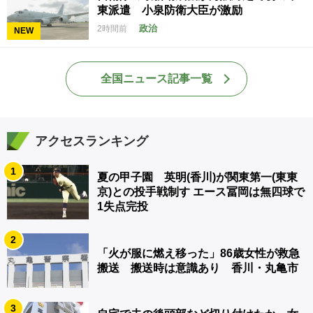
東派遣 小泉防衛大臣が激励
政治
2時間前
NEW
全国ニュース記事一覧
アクセスランキング
1
夏の甲子園 英明(香川)が関東第一(東東
京)との投手戦制す エース冨岡は無四球で
1失点完投
2
「火が服に燃え移った」86歳女性が救急
搬送 搬送時は意識あり 香川・丸亀市
3