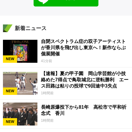
新着ニュース
自閉スペクトラム症の双子アーティスト
が香川県を飛び出し東京へ！新作ならぶ
個展開催
NEW
41分前
【速報】夏の甲子園 岡山学芸館が小技
絡めた7得点で鳥取城北に逆転勝利 エー
ス田路は粘りの投球で9回途中3失点
NEW
1時間前
長崎原爆投下から81年 高松市で平和祈
念式 香川
1時間前
NEW