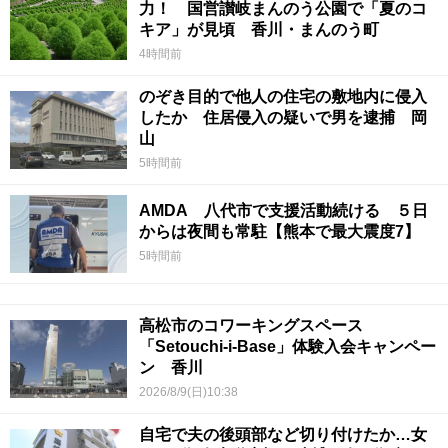
力！ 国営讃岐まんのう公園で「夏のコ
キア」が見頃 香川・まんのう町
4時間前
のぞき目的で他人の住宅の敷地内に侵入
したか 住居侵入の疑いで男を逮捕 岡
山
5時間前
AMDA 八代市で支援活動続ける ５日
からは夜間も常駐【熊本で最大震度7】
5時間前
高松市のコワーキングスペース
「Setouchi-i-Base」体験入会キャンペー
ン 香川
2026/8/9(日)10:38
自宅で夫の後頭部など切り付けたか…女