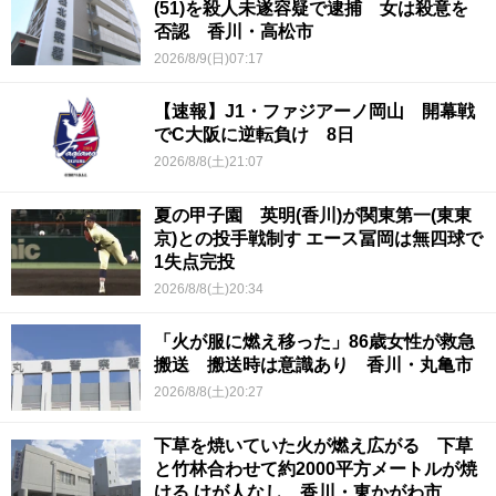
(51)を殺人未遂容疑で逮捕 女は殺意を
否認 香川・高松市
2026/8/9(日)07:17
【速報】J1・ファジアーノ岡山 開幕戦
でC大阪に逆転負け 8日
2026/8/8(土)21:07
夏の甲子園 英明(香川)が関東第一(東東
京)との投手戦制す エース冨岡は無四球で
1失点完投
2026/8/8(土)20:34
「火が服に燃え移った」86歳女性が救急
搬送 搬送時は意識あり 香川・丸亀市
2026/8/8(土)20:27
下草を焼いていた火が燃え広がる 下草
と竹林合わせて約2000平方メートルが焼
ける けが人なし 香川・東かがわ市