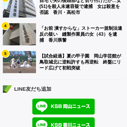
自宅で夫の後頭部など切り付けたか…女
(51)を殺人未遂容疑で逮捕 女は殺意を
否認 香川・高松市
4
「お前 潰すからな」ストーカー規制法違
反の疑い 縫製作業員の女（43）を逮
捕 香川県警
5
【試合経過】夏の甲子園 岡山学芸館が
鳥取城北に逆転許すも再逆転 終盤にリ
ード広げて初戦突破
LINE友だち追加