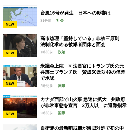
台風16号が発生 日本への影響は
社会
31分前
NEW
高市総理「堅持している」非核三原則
法制化求める被爆者団体と面会
政治
1時間前
NEW
米議会上院 司法長官にトランプ氏の元
弁護士ブランチ氏 賛成50反対49の僅差
で承認
NEW
国際
2時間前
カナダ西部で山火事 急速に拡大 州政府
が非常事態を宣言 2万人以上に避難指示
国際
2時間前
NEW
自衛隊の最新哨戒機が海賊対処で初の中