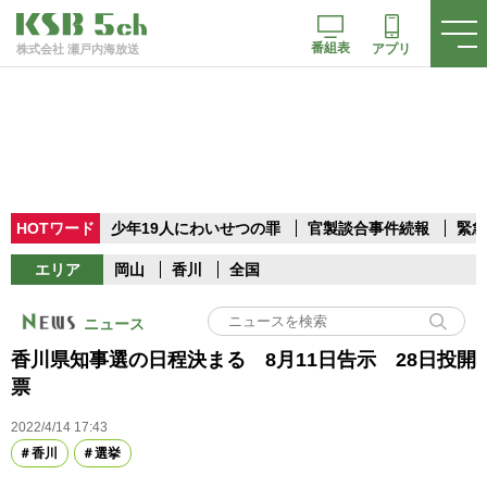
番組表
アプリ
株式会社 瀬戸内海放送
HOTワード
少年19人にわいせつの罪
官製談合事件続報
緊急
エリア
岡山
香川
全国
ニュース
香川県知事選の日程決まる 8月11日告示 28日投開
票
2022/4/14 17:43
香川
選挙