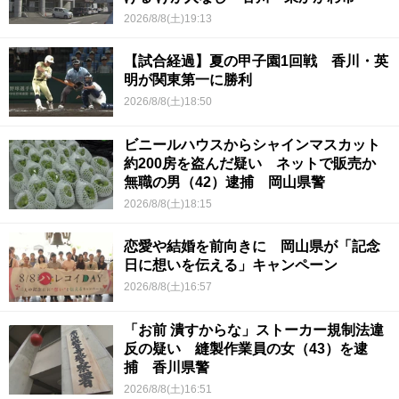
2026/8/8(土)19:13
【試合経過】夏の甲子園1回戦 香川・英
明が関東第一に勝利
2026/8/8(土)18:50
ビニールハウスからシャインマスカット
約200房を盗んだ疑い ネットで販売か
無職の男（42）逮捕 岡山県警
2026/8/8(土)18:15
恋愛や結婚を前向きに 岡山県が「記念
日に想いを伝える」キャンペーン
2026/8/8(土)16:57
「お前 潰すからな」ストーカー規制法違
反の疑い 縫製作業員の女（43）を逮
捕 香川県警
2026/8/8(土)16:51