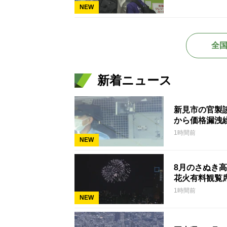
NEW
全
新着ニュース
新見市の官製
から価格漏洩
1時間前
NEW
8月のさぬき
花火有料観覧
1時間前
NEW