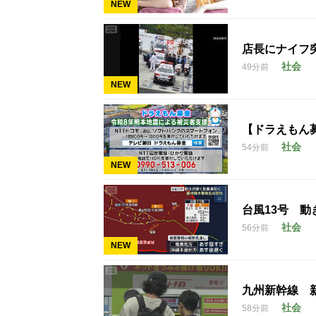
NEW
店長にナイフ
社会
49分前
NEW
【ドラえもん
社会
54分前
NEW
台風13号 
社会
56分前
NEW
九州新幹線 
社会
58分前