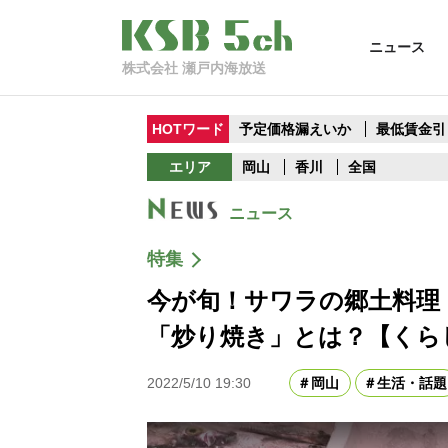
ニュース
株式会社 瀬戸内海放送
HOTワード
予定価格漏えいか
最低賃金引
エリア
岡山
香川
全国
ニュース
特集
今が旬！サワラの郷土料理
「炒り焼き」とは？【くら
2022/5/10 19:30
岡山
生活・話題