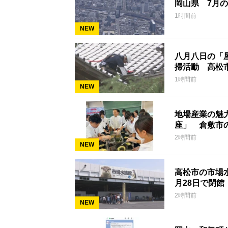
岡山県 7月の
1時間前
NEW
八月八日の「
掃活動 高松
1時間前
NEW
地場産業の魅
座」 倉敷市
2時間前
NEW
高松市の市場
月28日で閉館
2時間前
NEW