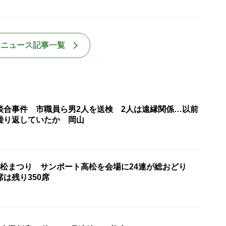
国ニュース記事一覧
談合事件 市職員ら男2人を送検 2人は遠縁関係…以前
繰り返していたか 岡山
高松まつり サンポート高松を会場に24連が総おどり
席は残り350席