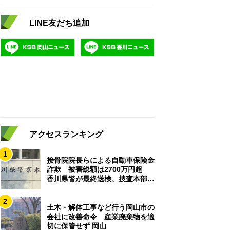
LINE友だち追加
アクセスランキング
1
接骨院院長らによる自動車保険金
詐欺 被害総額は2700万円超
香川県警が最終送検、捜査本部解
散
2
土木・解体工事など行う岡山市の
会社に改善命令 産業廃棄物を適
切に保管せず 岡山