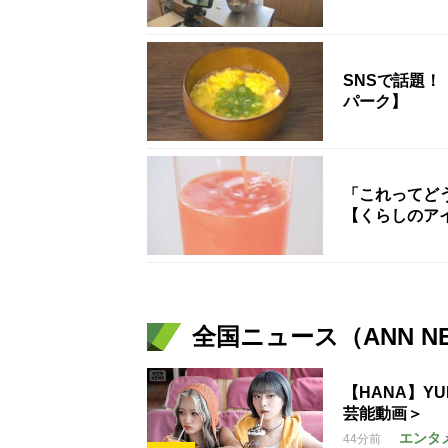
SNSで話題
パーク】
「これってど
【くらしのア
全国ニュース（ANN N
【HANA】Y
芸能動画＞
エンタ
44分前