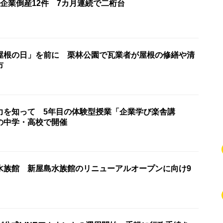
企業倒産12件 7カ月連続で二桁台
屋根の日」を前に 栗林公園で瓦業者が屋根の修繕や清
市
力を知って 5年目の体験型授業「企業学び楽舎講
の中学・高校で開催
水族館 新屋島水族館のリニューアルオープンに向け9