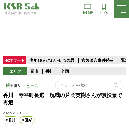
番組表
アプリ
株式会社 瀬戸内海放送
HOTワード
少年19人にわいせつの罪
官製談合事件続報
緊急
エリア
岡山
香川
全国
ニュース
香川・琴平町長選 現職の片岡英樹さんが無投票で
再選
2022/5/17 18:32
香川
選挙