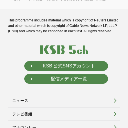
This programme includes material which is copyright of Reuters Limited
and
other material which is copyright of Cable News Network LP, LLLP
(CNN) and
which may be captioned in each text. All rights reserved.
KSB 公式SNSアカウント
配信メディア一覧
ニュース
テレビ番組
アナウンサー