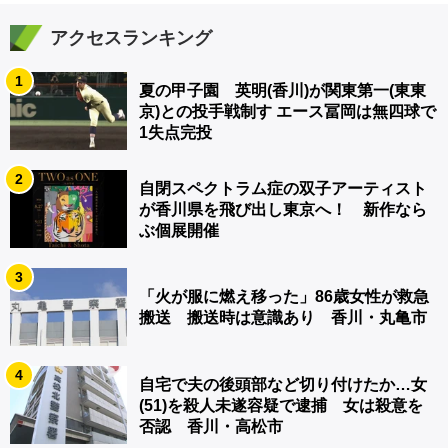
アクセスランキング
1
夏の甲子園 英明(香川)が関東第一(東東
京)との投手戦制す エース冨岡は無四球で
1失点完投
2
自閉スペクトラム症の双子アーティスト
が香川県を飛び出し東京へ！ 新作なら
ぶ個展開催
3
「火が服に燃え移った」86歳女性が救急
搬送 搬送時は意識あり 香川・丸亀市
4
自宅で夫の後頭部など切り付けたか…女
(51)を殺人未遂容疑で逮捕 女は殺意を
否認 香川・高松市