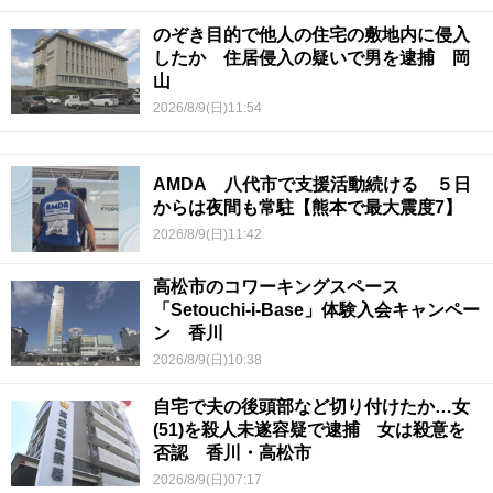
のぞき目的で他人の住宅の敷地内に侵入
したか 住居侵入の疑いで男を逮捕 岡
山
2026/8/9(日)11:54
AMDA 八代市で支援活動続ける ５日
からは夜間も常駐【熊本で最大震度7】
2026/8/9(日)11:42
高松市のコワーキングスペース
「Setouchi-i-Base」体験入会キャンペー
ン 香川
2026/8/9(日)10:38
自宅で夫の後頭部など切り付けたか…女
(51)を殺人未遂容疑で逮捕 女は殺意を
否認 香川・高松市
2026/8/9(日)07:17