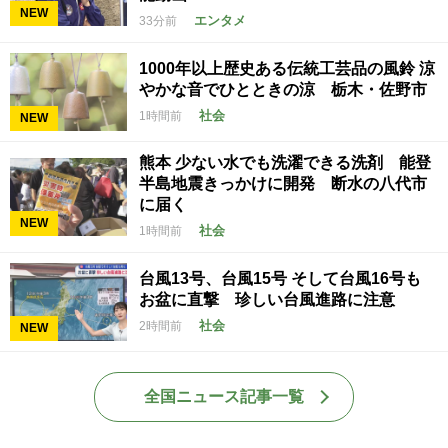
NEW
エンタメ
33分前
1000年以上歴史ある伝統工芸品の風鈴 涼
やかな音でひとときの涼 栃木・佐野市
社会
1時間前
NEW
熊本 少ない水でも洗濯できる洗剤 能登
半島地震きっかけに開発 断水の八代市
に届く
NEW
社会
1時間前
台風13号、台風15号 そして台風16号も
お盆に直撃 珍しい台風進路に注意
社会
2時間前
NEW
全国ニュース記事一覧