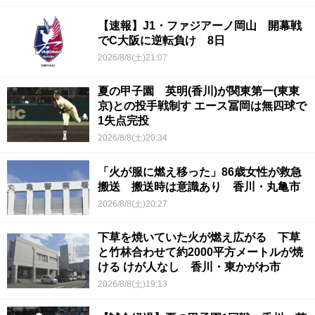
【速報】J1・ファジアーノ岡山 開幕戦
でC大阪に逆転負け 8日
2026/8/8(土)21:07
夏の甲子園 英明(香川)が関東第一(東東
京)との投手戦制す エース冨岡は無四球で
1失点完投
2026/8/8(土)20:34
「火が服に燃え移った」86歳女性が救急
搬送 搬送時は意識あり 香川・丸亀市
2026/8/8(土)20:27
下草を焼いていた火が燃え広がる 下草
と竹林合わせて約2000平方メートルが焼
ける けが人なし 香川・東かがわ市
2026/8/8(土)19:13