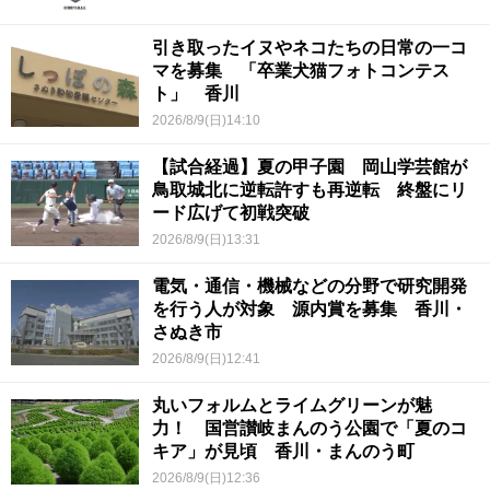
引き取ったイヌやネコたちの日常の一コ
マを募集 「卒業犬猫フォトコンテス
ト」 香川
2026/8/9(日)14:10
【試合経過】夏の甲子園 岡山学芸館が
鳥取城北に逆転許すも再逆転 終盤にリ
ード広げて初戦突破
2026/8/9(日)13:31
電気・通信・機械などの分野で研究開発
を行う人が対象 源内賞を募集 香川・
さぬき市
2026/8/9(日)12:41
丸いフォルムとライムグリーンが魅
力！ 国営讃岐まんのう公園で「夏のコ
キア」が見頃 香川・まんのう町
2026/8/9(日)12:36