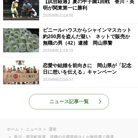
【試合経過】夏の甲子園1回戦 香川・英
明が関東第一に勝利
2026/8/8(土)18:50
ビニールハウスからシャインマスカット
約200房を盗んだ疑い ネットで販売か
無職の男（42）逮捕 岡山県警
2026/8/8(土)18:15
恋愛や結婚を前向きに 岡山県が「記念
日に想いを伝える」キャンペーン
2026/8/8(土)16:57
ニュース記事一覧
ホーム
ニュース
選挙
香川・琴平町長選 現職の片岡英樹さんが無投票で再選