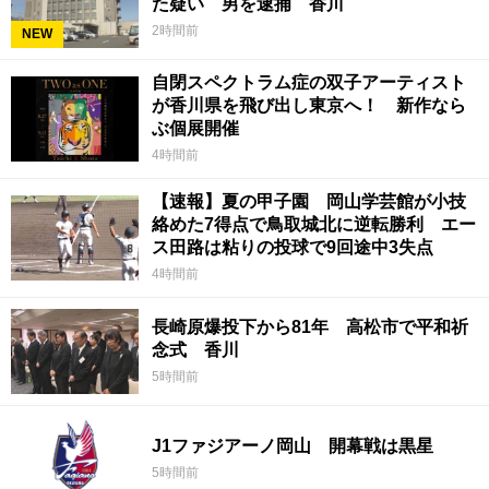
た疑い 男を逮捕 香川
2時間前
NEW
自閉スペクトラム症の双子アーティスト
が香川県を飛び出し東京へ！ 新作なら
ぶ個展開催
4時間前
【速報】夏の甲子園 岡山学芸館が小技
絡めた7得点で鳥取城北に逆転勝利 エー
ス田路は粘りの投球で9回途中3失点
4時間前
長崎原爆投下から81年 高松市で平和祈
念式 香川
5時間前
J1ファジアーノ岡山 開幕戦は黒星
5時間前