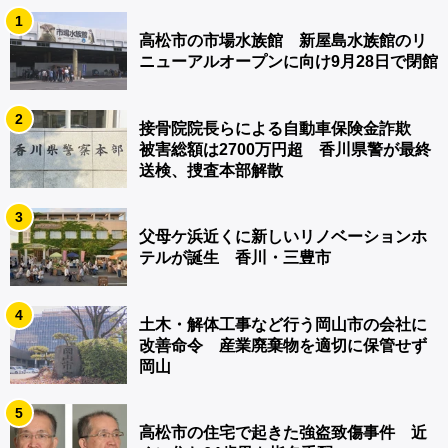
1
高松市の市場水族館 新屋島水族館のリ
ニューアルオープンに向け9月28日で閉館
2
接骨院院長らによる自動車保険金詐欺
被害総額は2700万円超 香川県警が最終
送検、捜査本部解散
3
父母ケ浜近くに新しいリノベーションホ
テルが誕生 香川・三豊市
4
土木・解体工事など行う岡山市の会社に
改善命令 産業廃棄物を適切に保管せず
岡山
5
高松市の住宅で起きた強盗致傷事件 近