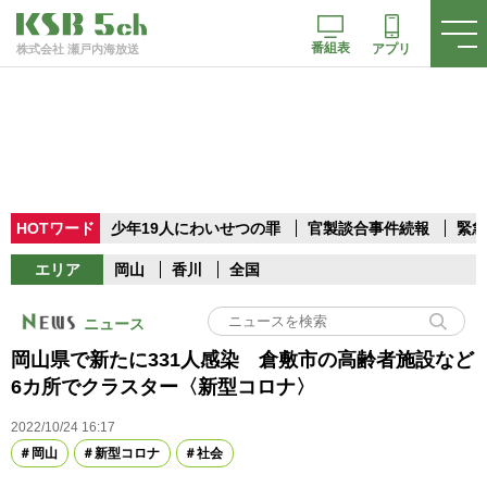
番組表
アプリ
株式会社 瀬戸内海放送
HOTワード
少年19人にわいせつの罪
官製談合事件続報
緊急
エリア
岡山
香川
全国
ニュース
岡山県で新たに331人感染 倉敷市の高齢者施設など
6カ所でクラスター〈新型コロナ〉
2022/10/24 16:17
岡山
新型コロナ
社会