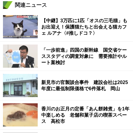
関連ニュース
【中継】3万匹に1匹「オスの三毛猫」も
お出迎え！保護猫たちと出会える猫カフ
ェ ルアナ〈#推しドコ？〉
「一歩前進」四国の新幹線 国交省ケー
ススタディの調査対象に 需要推計やル
ート案検討
新見市の官製談合事件 建設会社は2025
年度に最低制限価格で6件落札 岡山
香川のお正月の定番「あん餅雑煮」を1年
中楽しめる 老舗和菓子店の喫茶スペー
ス 高松市