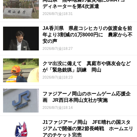
ディネーターを第4次派遣
2026/8/7(金)18:31
JA香川県 県産コシヒカリの仮渡金を前
年より3割減の1万8000円に 農家から不
安の声
2026/8/7(金)18:27
クマ出没に備えて 真庭市や猟友会など
が「緊急銃猟」訓練 岡山
2026/8/7(金)18:23
ファジアーノ岡山のホームゲーム応援企
画 JR西日本岡山支社が実施
2026/8/7(金)18:14
J1ファジアーノ岡山 JFE晴れの国スタ
ジアムで開催の第2節長崎戦 ホームエリ
アのチケット完売