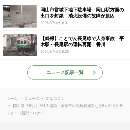
岡山市営城下地下駐車場 岡山駅方面の
出口を封鎖 消火設備の故障が原因
2026/8/7(金)16:31
【続報】ことでん長尾線で人身事故 平
木駅～長尾駅の運転再開 香川
2026/8/7(金)16:20
ニュース記事一覧
ホーム
ニュース
新型コロナ
岡山県で新たに331人感染 倉敷市の高齢者施設など6カ所でクラ
スター〈新型コロナ〉