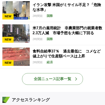
イラン攻撃 米国がミサイル不足？「危険
な水準」
国際
2時間前
NEW
米7月の雇用統計 非農業部門の就業者数
2.3万人減 市場予想を大幅に下回る
国際
2時間前
NEW
食料自給率37％ 過去最低に コメなど
値上がりで生産額ベースは上昇
経済
2時間前
NEW
全国ニュース記事一覧
アクセスランキング