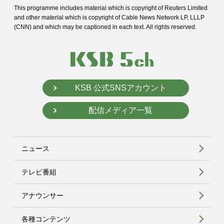
This programme includes material which is copyright of Reuters Limited
and
other material which is copyright of Cable News Network LP, LLLP
(CNN) and
which may be captioned in each text. All rights reserved.
KSB 公式SNSアカウント
配信メディア一覧
ニュース
テレビ番組
アナウンサー
各種コンテンツ