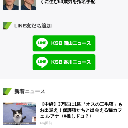
くに住む64歳男を指名手配
LINE友だち追加
新着ニュース
【中継】3万匹に1匹「オスの三毛猫」も
お出迎え！保護猫たちと出会える猫カフ
ェ ルアナ〈#推しドコ？〉
4時間前