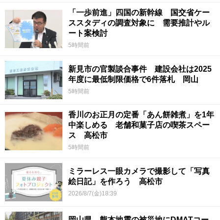
「一歩前進」四国の新幹線 国交省ケー
ススタディの調査対象に 需要推計やル
ート案検討
5時間前
新見市の官製談合事件 建設会社は2025
年度に最低制限価格で6件落札 岡山
5時間前
香川のお正月の定番「あん餅雑煮」を1年
中楽しめる 老舗和菓子店の喫茶スペー
ス 高松市
5時間前
ミラーレス一眼カメラで撮影して「写真
絵日記」を作ろう 高松市
2026/8/7(金)18:39
岡山県 熊本地震の被災地にDMATコー