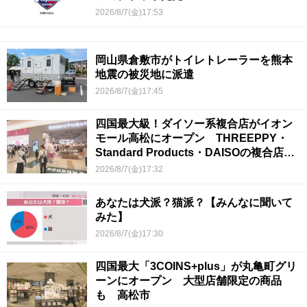
2026/8/7(金)17:53
岡山県倉敷市がトイレトレーラーを熊本
地震の被災地に派遣
2026/8/7(金)17:45
四国最大級！ダイソー系複合店がイオン
モール高松にオープン THREEPPY・
Standard Products・DAISOの複合店は
香川県初
2026/8/7(金)17:32
あなたは犬派？猫派？【みんなに聞いて
みた】
2026/8/7(金)17:30
四国最大「3COINS+plus」が丸亀町グリ
ーンにオープン 大型店舗限定の商品
も 高松市