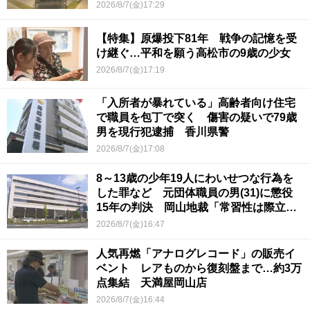
2026/8/7(金)17:29
【特集】原爆投下81年 戦争の記憶を受
け継ぐ…平和を願う高松市の9歳の少女
2026/8/7(金)17:19
「入所者が暴れている」高齢者向け住宅
で職員を包丁で突く 傷害の疑いで79歳
男を現行犯逮捕 香川県警
2026/8/7(金)17:08
8～13歳の少年19人にわいせつな行為を
した罪など 元団体職員の男(31)に懲役
15年の判決 岡山地裁「常習性は際立っ
ていて被害結果も非常に重い」
2026/8/7(金)16:47
人気再燃「アナログレコード」の販売イ
ベント レアものから復刻盤まで…約3万
点集結 天満屋岡山店
2026/8/7(金)16:44