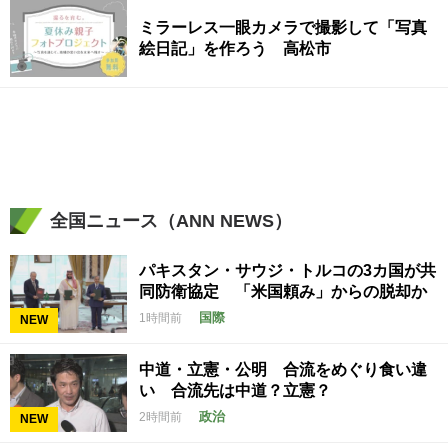
ミラーレス一眼カメラで撮影して「写真
絵日記」を作ろう 高松市
全国ニュース（ANN NEWS）
パキスタン・サウジ・トルコの3カ国が共
同防衛協定 「米国頼み」からの脱却か
国際
1時間前
NEW
中道・立憲・公明 合流をめぐり食い違
い 合流先は中道？立憲？
政治
2時間前
NEW