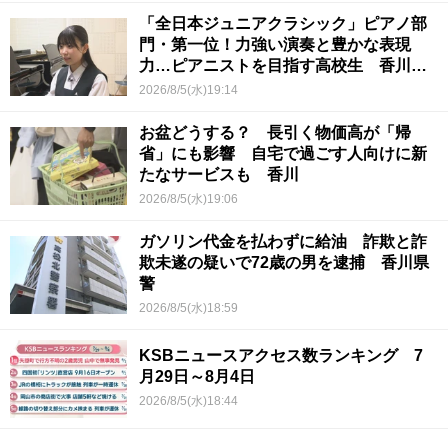
「全日本ジュニアクラシック」ピアノ部
門・第一位！力強い演奏と豊かな表現
力…ピアニストを目指す高校生 香川
【青春のキセキ】
2026/8/5(水)19:14
お盆どうする？ 長引く物価高が「帰
省」にも影響 自宅で過ごす人向けに新
たなサービスも 香川
2026/8/5(水)19:06
ガソリン代金を払わずに給油 詐欺と詐
欺未遂の疑いで72歳の男を逮捕 香川県
警
2026/8/5(水)18:59
KSBニュースアクセス数ランキング 7
月29日～8月4日
2026/8/5(水)18:44