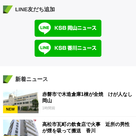
LINE友だち追加
新着ニュース
赤磐市で木造倉庫1棟が全焼 けが人なし
岡山
1時間前
NEW
高松市瓦町の飲食店で火事 近所の男性
が煙を吸って搬送 香川