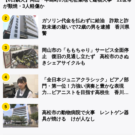
が類焼・3人軽傷か
2
ガソリン代金を払わずに給油 詐欺と詐
欺未遂の疑いで72歳の男を逮捕 香川県
警
3
岡山市の「ももちゃり」サービス全面停
止 復旧の見通し立たず 高松市のさぬ
きシェアサイクルも
4
「全日本ジュニアクラシック」ピアノ部
門・第一位！力強い演奏と豊かな表現
力…ピアニストを目指す高校生 香川
【青春のキセキ】
5
高松市の動物病院で火事 レントゲン器
具が焼ける けが人なし