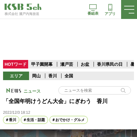
番組表
アプリ
株式会社 瀬戸内海放送
HOTワード
甲子園開幕
瀬戸芸
お盆
香川県民の日
暑
エリア
岡山
香川
全国
ニュース
「全国年明けうどん大会」にぎわう 香川
2022/12/3 18:12
香川
生活・話題
おでかけ・グルメ