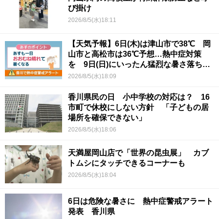
び掛け
2026/8/5(水)18:11
【天気予報】6日(木)は津山市で38℃ 岡
山市と高松市は36℃予想…熱中症対策
を 9日(日)にいったん猛烈な暑さ落ち着
くか
2026/8/5(水)18:09
香川県民の日 小中学校の対応は？ 16
市町で休校にしない方針 「子どもの居
場所を確保できない」
2026/8/5(水)18:06
天満屋岡山店で「世界の昆虫展」 カブ
トムシにタッチできるコーナーも
2026/8/5(水)18:04
6日は危険な暑さに 熱中症警戒アラート
発表 香川県