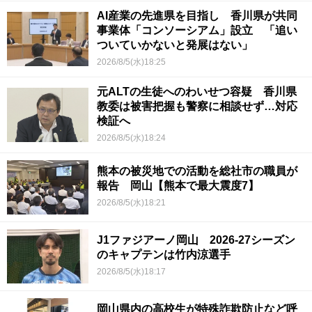
AI産業の先進県を目指し 香川県が共同
事業体「コンソーシアム」設立 「追い
ついていかないと発展はない」
2026/8/5(水)18:25
元ALTの生徒へのわいせつ容疑 香川県
教委は被害把握も警察に相談せず…対応
検証へ
2026/8/5(水)18:24
熊本の被災地での活動を総社市の職員が
報告 岡山【熊本で最大震度7】
2026/8/5(水)18:21
J1ファジアーノ岡山 2026-27シーズン
のキャプテンは竹内涼選手
2026/8/5(水)18:17
岡山県内の高校生が特殊詐欺防止など呼