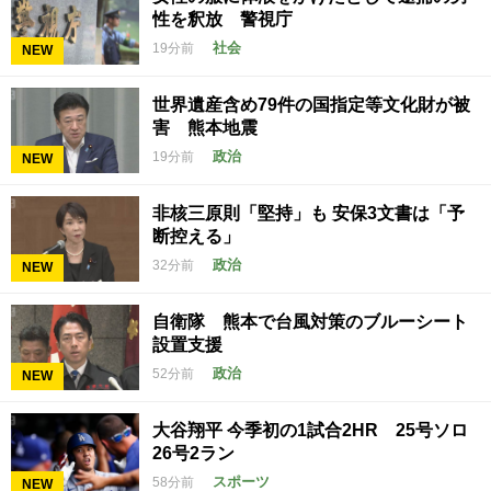
性を釈放 警視庁
社会
19分前
NEW
世界遺産含め79件の国指定等文化財が被
害 熊本地震
政治
19分前
NEW
非核三原則「堅持」も 安保3文書は「予
断控える」
政治
32分前
NEW
自衛隊 熊本で台風対策のブルーシート
設置支援
政治
52分前
NEW
大谷翔平 今季初の1試合2HR 25号ソロ
26号2ラン
スポーツ
58分前
NEW