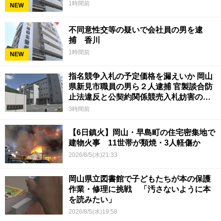
1時間前
NEW
不同意性交等の疑いで会社員の男を逮
捕 香川
1時間前
NEW
指名競争入札の予定価格を漏えいか 岡山
県新見市職員の男ら２人逮捕 官製談合防
止法違反と公契約関係競売入札妨害の疑
い
3時間前
【6日鎮火】岡山・早島町の住宅密集地で
建物火事 11世帯が類焼・3人軽傷か
2026/8/5(水)21:33
岡山県立図書館で子どもたちが本の保護
作業・修理に挑戦 「汚さないように本
を読みたい」
2026/8/5(水)19:58