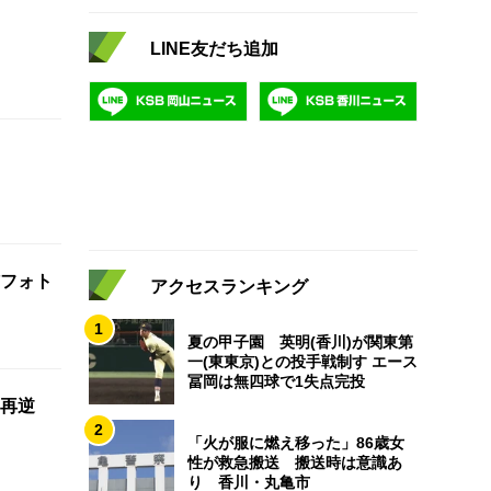
LINE友だち追加
フォト
アクセスランキング
1
夏の甲子園 英明(香川)が関東第
一(東東京)との投手戦制す エース
冨岡は無四球で1失点完投
再逆
2
「火が服に燃え移った」86歳女
性が救急搬送 搬送時は意識あ
り 香川・丸亀市