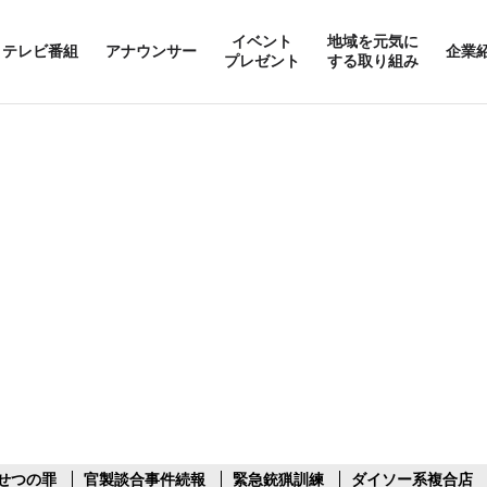
イベント
地域を元気に
テレビ番組
アナウンサー
企業
プレゼント
する取り組み
せつの罪
官製談合事件続報
緊急銃猟訓練
ダイソー系複合店