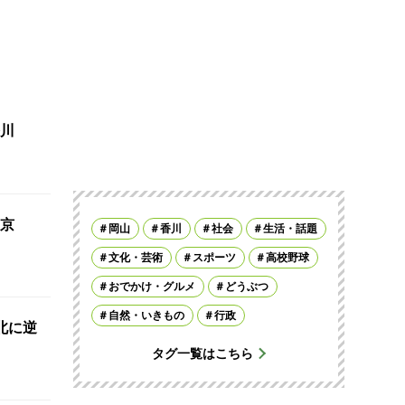
川
京
岡山
香川
社会
生活・話題
文化・芸術
スポーツ
高校野球
おでかけ・グルメ
どうぶつ
自然・いきもの
行政
北に逆
タグ一覧はこちら