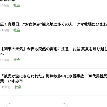
社会
40分前
広く真夏日…“お盆休み”観光地に多くの人 クマ牧場にひま
社会
41分前
【関東の天気】今夜も突然の雷雨に注意 お盆 真夏を通り越し
へ
社会
44分前
「彼氏が波にさらわれた」海岸散歩中に水難事故 30代男性
葉・いすみ市
社会
1時間前