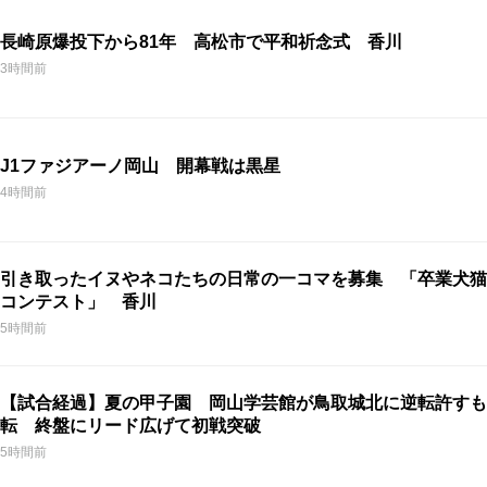
長崎原爆投下から81年 高松市で平和祈念式 香川
3時間前
J1ファジアーノ岡山 開幕戦は黒星
4時間前
引き取ったイヌやネコたちの日常の一コマを募集 「卒業犬猫
コンテスト」 香川
5時間前
【試合経過】夏の甲子園 岡山学芸館が鳥取城北に逆転許すも
転 終盤にリード広げて初戦突破
5時間前