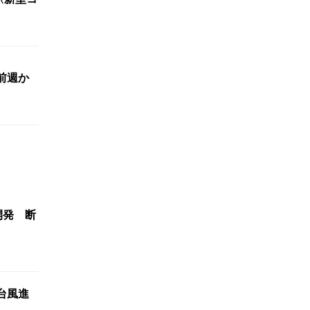
前週か
開発 断
台風進