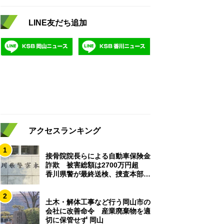
LINE友だち追加
アクセスランキング
1
接骨院院長らによる自動車保険金
詐欺 被害総額は2700万円超
香川県警が最終送検、捜査本部解
散
2
土木・解体工事など行う岡山市の
会社に改善命令 産業廃棄物を適
切に保管せず 岡山