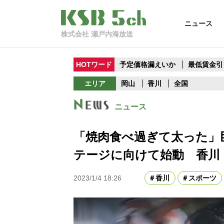
ニュース
株式会社 瀬戸内海放送
HOTワード
予定価格漏えいか
最低賃金引
エリア
岡山
香川
全国
ニュース
「焼肉食べ過ぎて太った」
テージに向けて始動 香川
2023/1/4 18:26
香川
スポーツ