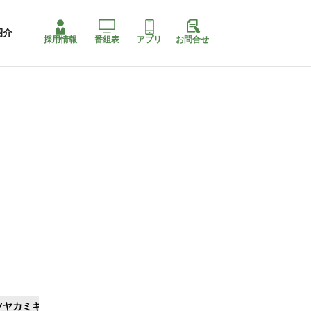
紹介
採用情報
番組表
アプリ
お問合せ
ツヤカミキリ
ももちゃり停止