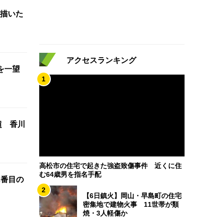
描いた
アクセスランキング
を一望
1
超 香川
高松市の住宅で起きた強盗致傷事件 近くに住
む64歳男を指名手配
2番目の
2
【6日鎮火】岡山・早島町の住宅
密集地で建物火事 11世帯が類
焼・3人軽傷か