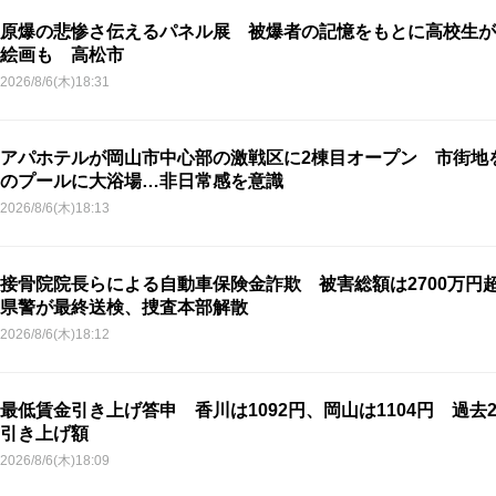
原爆の悲惨さ伝えるパネル展 被爆者の記憶をもとに高校生が
絵画も 高松市
2026/8/6(木)18:31
アパホテルが岡山市中心部の激戦区に2棟目オープン 市街地
のプールに大浴場…非日常感を意識
2026/8/6(木)18:13
接骨院院長らによる自動車保険金詐欺 被害総額は2700万円
県警が最終送検、捜査本部解散
2026/8/6(木)18:12
最低賃金引き上げ答申 香川は1092円、岡山は1104円 過去
引き上げ額
2026/8/6(木)18:09