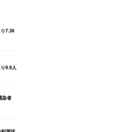
7.36
9.9人
り感染者
の利用状