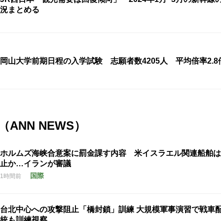
況まとめる
岡山大学前期日程の入学試験 志願者数4205人 平均倍率2.8
ANN NEWS）
ホルムズ海峡合意案に罰金課す内容 米イスラエル関連船舶は
止か…イランが審議
国際
1時間前
台北中心への攻撃阻止「橋封鎖」訓練 大規模軍事演習で戦車
統も訓練視察