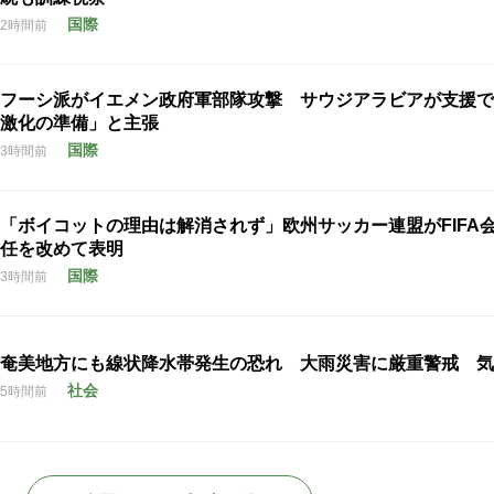
国際
2時間前
フーシ派がイエメン政府軍部隊攻撃 サウジアラビアが支援で
激化の準備」と主張
国際
3時間前
「ボイコットの理由は解消されず」欧州サッカー連盟がFIFA
任を改めて表明
国際
3時間前
奄美地方にも線状降水帯発生の恐れ 大雨災害に厳重警戒 気
社会
5時間前