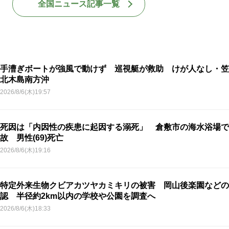
全国ニュース記事一覧
手漕ぎボートが強風で動けず 巡視艇が救助 けが人なし・笠
北木島南方沖
2026/8/6(木)19:57
死因は「内因性の疾患に起因する溺死」 倉敷市の海水浴場で
故 男性(69)死亡
2026/8/6(木)19:16
特定外来生物クビアカツヤカミキリの被害 岡山後楽園などの
認 半径約2km以内の学校や公園を調査へ
2026/8/6(木)18:33