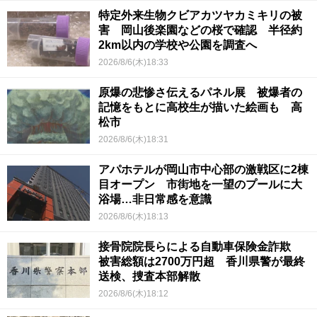
特定外来生物クビアカツヤカミキリの被
害 岡山後楽園などの桜で確認 半径約
2km以内の学校や公園を調査へ
2026/8/6(木)18:33
原爆の悲惨さ伝えるパネル展 被爆者の
記憶をもとに高校生が描いた絵画も 高
松市
2026/8/6(木)18:31
アパホテルが岡山市中心部の激戦区に2棟
目オープン 市街地を一望のプールに大
浴場…非日常感を意識
2026/8/6(木)18:13
接骨院院長らによる自動車保険金詐欺
被害総額は2700万円超 香川県警が最終
送検、捜査本部解散
2026/8/6(木)18:12