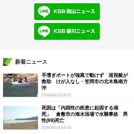
新着ニュース
手漕ぎボートが強風で動けず 巡視艇が
救助 けが人なし・笠岡市の北木島南方
沖
2026/8/6(木)19:57
死因は「内因性の疾患に起因する溺
死」 倉敷市の海水浴場で水難事故 男
性(69)死亡
2026/8/6(木)19:16