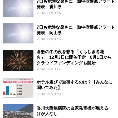
7日も危険な暑さに 熱中症警戒アラート
発表 香川県
2026/8/6(木)17:51
7日も危険な暑さに 熱中症警戒アラート
発表 岡山県
2026/8/6(木)17:50
倉敷の冬の夜を彩る「くらしき冬花
火」 12月3日に開催予定 8月1日から
クラウドファンディングも開始
2026/8/6(木)17:41
ホテル選びで重視するのは？【みんなに
聞いてみた】
2026/8/6(木)17:30
香川大附属病院の自家発電機が燃える
けが人なし