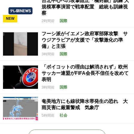
台北中心への攻撃阻止「橋封鎖」訓練 大
規模軍事演習で戦車配置 総統も訓練視
察
NEW
国際
2時間前
フーシ派がイエメン政府軍部隊攻撃 サ
ウジアラビアが支援で「攻撃激化の準
備」と主張
国際
3時間前
「ボイコットの理由は解消されず」欧州
サッカー連盟がFIFA会長不信任を改めて
表明
国際
3時間前
奄美地方にも線状降水帯発生の恐れ 大
雨災害に厳重警戒 気象庁
社会
5時間前