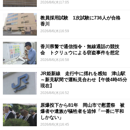
2026/8/6(木)17:05
教員採用試験 1次試験に736人が合格
香川
2026/8/6(木)16:59
香川県警で通信指令・無線通話の競技
会 トクリュウによる窃盗事件を想定
2026/8/6(木)16:58
JR姫新線 走行中に揺れを感知 津山駅
～新見駅間で運転見合わせ【午後4時45分
現在】
2026/8/6(木)16:52
原爆投下から81年 岡山市で慰霊祭 被
爆者や遺族が犠牲者を追悼「一番に平和
しかない」
2026/8/6(木)16:45