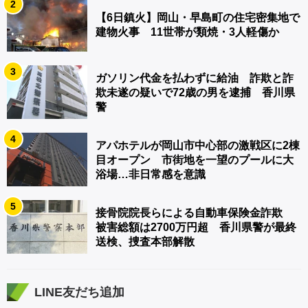
2
【6日鎮火】岡山・早島町の住宅密集地で
建物火事 11世帯が類焼・3人軽傷か
3
ガソリン代金を払わずに給油 詐欺と詐
欺未遂の疑いで72歳の男を逮捕 香川県
警
4
アパホテルが岡山市中心部の激戦区に2棟
目オープン 市街地を一望のプールに大
浴場…非日常感を意識
5
接骨院院長らによる自動車保険金詐欺
被害総額は2700万円超 香川県警が最終
送検、捜査本部解散
LINE友だち追加