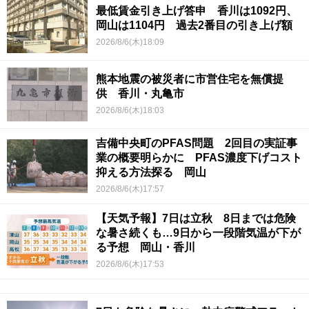
最低賃金引き上げ答申 香川は1092円、
岡山は1104円 過去2番目の引き上げ額
2026/8/6(木)18:09
熊本地震の被災者に市営住宅を無償提
供 香川・丸亀市
2026/8/6(木)18:03
吉備中央町のPFAS問題 2回目の実証事
業の概要明らかに PFAS濃度下げコスト
抑える方法探る 岡山
2026/8/6(木)17:57
【天気予報】7日は立秋 8日までは危険
な暑さ続くも…9日から一段階気温が下が
る予想 岡山・香川
2026/8/6(木)17:53