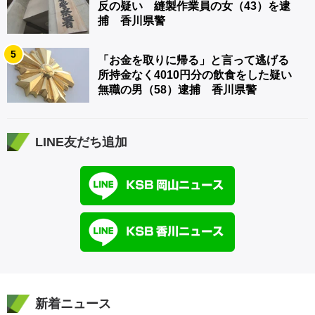
反の疑い 縫製作業員の女（43）を逮
捕 香川県警
5
「お金を取りに帰る」と言って逃げる
所持金なく4010円分の飲食をした疑い
無職の男（58）逮捕 香川県警
LINE友だち追加
新着ニュース