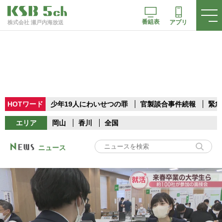
番組表
アプリ
株式会社 瀬戸内海放送
HOTワード
少年19人にわいせつの罪
官製談合事件続報
緊急
エリア
岡山
香川
全国
ニュース