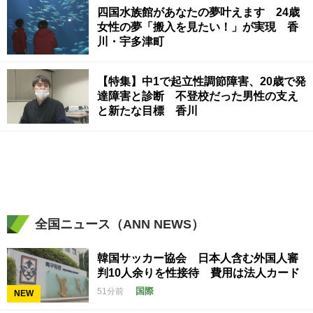
四国水族館があなたの夢叶えます 24歳
女性の夢「搬入を見たい！」が実現 香
川・宇多津町
【特集】中1で起立性調節障害、20歳で発
達障害と診断 不登校だった男性の支え
と新たな目標 香川
全国ニュース（ANN NEWS）
韓国サッカー協会 日本人含む外国人審
判10人余りを性接待 費用は法人カード
国際
51分前
NEW