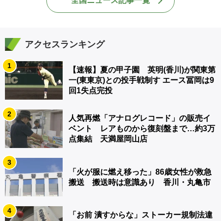
全国ニュース記事一覧
アクセスランキング
1
【速報】夏の甲子園 英明(香川)が関東第
一(東東京)との投手戦制す エース冨岡は9
回1失点完投
2
人気再燃「アナログレコード」の販売イ
ベント レアものから復刻盤まで…約3万
点集結 天満屋岡山店
3
「火が服に燃え移った」86歳女性が救急
搬送 搬送時は意識あり 香川・丸亀市
4
「お前 潰すからな」ストーカー規制法違