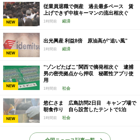
従業員退職で倒産 過去最多ペース 賃
上げできず中核キーマンの流出相次ぐ
経済
1時間前
NEW
出光興産 利益8倍 原油高が“追い風”
経済
1時間前
NEW
“ゾンビたばこ”関西で摘発相次ぐ 逮捕
男の密売拠点から押収 秘匿性アプリ使
用
NEW
社会
1時間前
悠仁さま 広島訪問2日目 キャンプ場で
朝食作り 自ら設営したテントで1泊
社会
1時間前
NEW