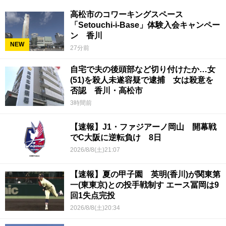
高松市のコワーキングスペース
「Setouchi-i-Base」体験入会キャンペー
ン 香川
NEW
27分前
自宅で夫の後頭部など切り付けたか…女
(51)を殺人未遂容疑で逮捕 女は殺意を
否認 香川・高松市
3時間前
【速報】J1・ファジアーノ岡山 開幕戦
でC大阪に逆転負け 8日
2026/8/8(土)21:07
【速報】夏の甲子園 英明(香川)が関東第
一(東東京)との投手戦制す エース冨岡は9
回1失点完投
2026/8/8(土)20:34