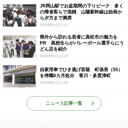
JR岡山駅でお盆期間の下りピーク 多く
の帰省客らで混雑 山陽新幹線は始発か
ら夕方まで満席
2026/8/8(土)12:11
県外から訪れる若者に高松市の魅力を
PR 高校生らがバレーボール選手らにう
どん店を紹介
2026/8/8(土)12:10
自家用車でひき逃げ容疑 町係長（55）
を停職6カ月処分 香川・多度津町
2026/8/8(土)11:35
ニュース記事一覧