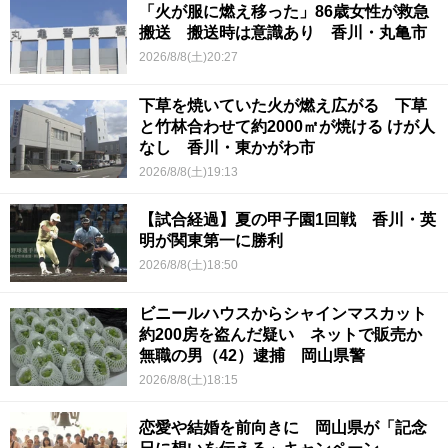
「火が服に燃え移った」86歳女性が救急
搬送 搬送時は意識あり 香川・丸亀市
2026/8/8(土)20:27
下草を焼いていた火が燃え広がる 下草
と竹林合わせて約2000㎡が焼ける けが人
なし 香川・東かがわ市
2026/8/8(土)19:13
【試合経過】夏の甲子園1回戦 香川・英
明が関東第一に勝利
2026/8/8(土)18:50
ビニールハウスからシャインマスカット
約200房を盗んだ疑い ネットで販売か
無職の男（42）逮捕 岡山県警
2026/8/8(土)18:15
恋愛や結婚を前向きに 岡山県が「記念