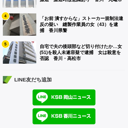
4
「お前 潰すからな」ストーカー規制法違
反の疑い 縫製作業員の女（43）を逮
捕 香川県警
5
自宅で夫の後頭部など切り付けたか…女
(51)を殺人未遂容疑で逮捕 女は殺意を
否認 香川・高松市
LINE友だち追加