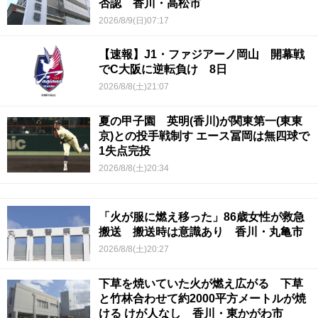
否認 香川・高松市
2026/8/9(日)07:17
【速報】J1・ファジアーノ岡山 開幕戦
でC大阪に逆転負け 8日
2026/8/8(土)21:07
夏の甲子園 英明(香川)が関東第一(東東
京)との投手戦制す エース冨岡は無四球で
1失点完投
2026/8/8(土)20:34
「火が服に燃え移った」86歳女性が救急
搬送 搬送時は意識あり 香川・丸亀市
2026/8/8(土)20:27
下草を焼いていた火が燃え広がる 下草
と竹林合わせて約2000平方メートルが焼
ける けが人なし 香川・東かがわ市