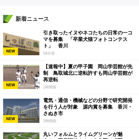
新着ニュース
引き取ったイヌやネコたちの日常の一コ
マを募集 「卒業犬猫フォトコンテス
ト」 香川
NEW
58分前
【速報中】夏の甲子園 岡山学芸館が先
制 鳥取城北に逆転許すも岡山学芸館が
再逆転
NEW
1時間前
電気・通信・機械などの分野で研究開発
を行う人が対象 源内賞を募集 香川・
さぬき市
NEW
2時間前
丸いフォルムとライムグリーンが魅