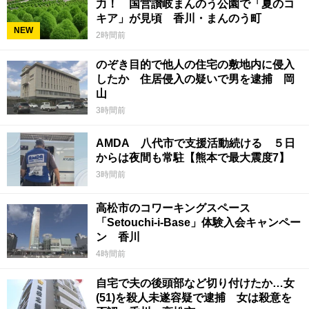
力！ 国営讃岐まんのう公園で「夏のコ
キア」が見頃 香川・まんのう町
NEW
2時間前
のぞき目的で他人の住宅の敷地内に侵入
したか 住居侵入の疑いで男を逮捕 岡
山
3時間前
AMDA 八代市で支援活動続ける ５日
からは夜間も常駐【熊本で最大震度7】
3時間前
高松市のコワーキングスペース
「Setouchi-i-Base」体験入会キャンペー
ン 香川
4時間前
自宅で夫の後頭部など切り付けたか…女
(51)を殺人未遂容疑で逮捕 女は殺意を