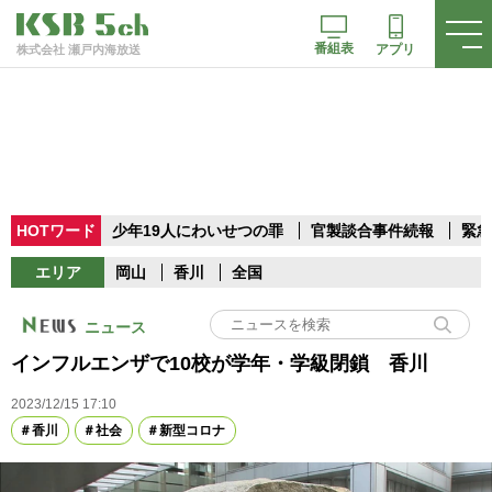
番組表
アプリ
株式会社 瀬戸内海放送
HOTワード
少年19人にわいせつの罪
官製談合事件続報
緊急
エリア
岡山
香川
全国
ニュース
インフルエンザで10校が学年・学級閉鎖 香川
2023/12/15 17:10
香川
社会
新型コロナ