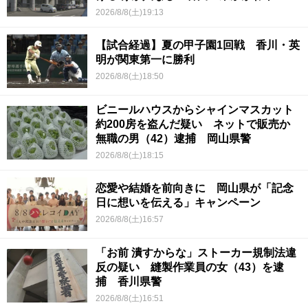
2026/8/8(土)19:13
【試合経過】夏の甲子園1回戦 香川・英
明が関東第一に勝利
2026/8/8(土)18:50
ビニールハウスからシャインマスカット
約200房を盗んだ疑い ネットで販売か
無職の男（42）逮捕 岡山県警
2026/8/8(土)18:15
恋愛や結婚を前向きに 岡山県が「記念
日に想いを伝える」キャンペーン
2026/8/8(土)16:57
「お前 潰すからな」ストーカー規制法違
反の疑い 縫製作業員の女（43）を逮
捕 香川県警
2026/8/8(土)16:51