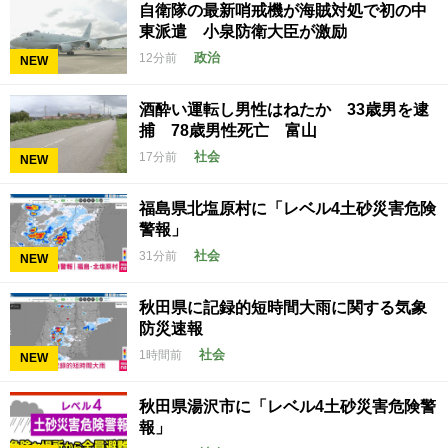
自衛隊の最新哨戒機が海賊対処で初の中
東派遣 小泉防衛大臣が激励
政治
12分前
NEW
酒酔い運転し男性はねたか 33歳男を逮
捕 78歳男性死亡 富山
社会
17分前
NEW
福島県北塩原村に「レベル4土砂災害危険
警報」
社会
31分前
NEW
秋田県に記録的短時間大雨に関する気象
防災速報
社会
1時間前
NEW
秋田県湯沢市に「レベル4土砂災害危険警
報」