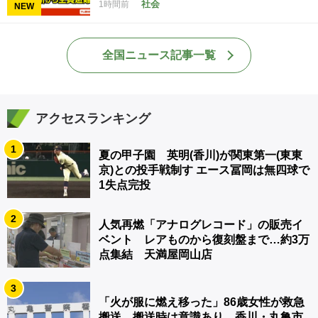
社会
1時間前
NEW
全国ニュース記事一覧
アクセスランキング
1
夏の甲子園 英明(香川)が関東第一(東東
京)との投手戦制す エース冨岡は無四球で
1失点完投
2
人気再燃「アナログレコード」の販売イ
ベント レアものから復刻盤まで…約3万
点集結 天満屋岡山店
3
「火が服に燃え移った」86歳女性が救急
搬送 搬送時は意識あり 香川・丸亀市