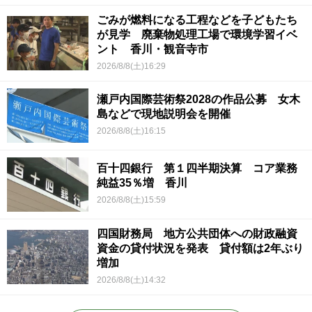
ごみが燃料になる工程などを子どもたち
が見学 廃棄物処理工場で環境学習イベ
ント 香川・観音寺市
2026/8/8(土)16:29
瀬戸内国際芸術祭2028の作品公募 女木
島などで現地説明会を開催
2026/8/8(土)16:15
百十四銀行 第１四半期決算 コア業務
純益35％増 香川
2026/8/8(土)15:59
四国財務局 地方公共団体への財政融資
資金の貸付状況を発表 貸付額は2年ぶり
増加
2026/8/8(土)14:32