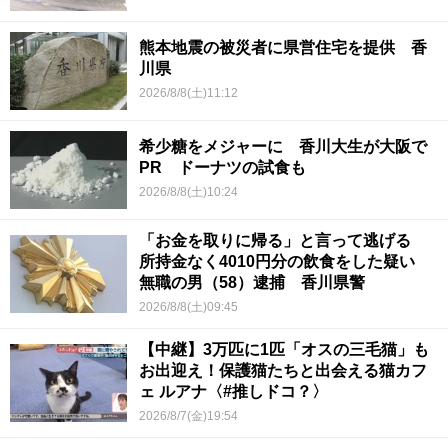
熊本地震の被災者に県営住宅を提供 香
川県
2026/8/8(土)11:12
希少糖をメジャーに 香川大生が大阪で
PR ドーナツの試食も
2026/8/8(土)10:24
「お金を取りに帰る」と言って逃げる
所持金なく4010円分の飲食をした疑い
無職の男（58）逮捕 香川県警
2026/8/8(土)09:45
【中継】3万匹に1匹「オスの三毛猫」も
お出迎え！保護猫たちと出会える猫カフ
ェ ルアナ〈#推しドコ？〉
2026/8/7(金)19:54