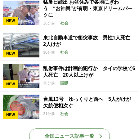
猛暑日続出 お盆休みで各地にぎわ
う “お神輿”が有明・東京ドリームパー
クに
NEW
社会
16分前
東北自動車道で衝突事故 男性1人死亡
2人けが
社会
30分前
NEW
乱射事件は計画的犯行か タイの学校で6
人死亡 20人以上けが
国際
30分前
NEW
台風13号 ゆっくりと西へ 5人がけが
欠航便相次ぐ
社会
31分前
NEW
全国ニュース記事一覧