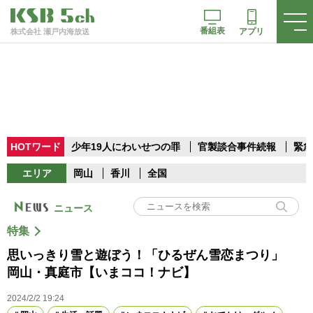
番組表
アプリ
株式会社 瀬戸内海放送
HOTワード
少年19人にわいせつの罪
官製談合事件続報
緊急
エリア
岡山
香川
全国
ニュース
特集
思いっきり雪と遊ぼう！「ひるぜん雪恋まつり」
岡山・真庭市【いまココ！ナビ】
2024/2/2 19:24