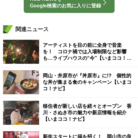
Google検索のお気に入りに登録
関連ニュース
アーティストを目の前に全身で音楽
を！ コロナ禍では入場制限など影響
も…ライブハウスの“今”【いまココ！ナ
ビ】
岡山・井原市が『丼原市』に!? 個性的
な丼が集まる食のキャンペーン【いまコ
コ！ナビ】
移住者が新しい店を続々とオープン 香
川・さぬき市の魅力や新店情報を紹介
【いまココ！ナビ】
新年スタートに福を招く！ 岡山市の良