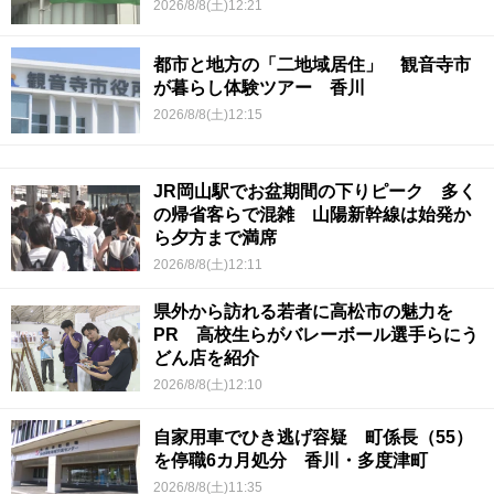
2026/8/8(土)12:21
都市と地方の「二地域居住」 観音寺市
が暮らし体験ツアー 香川
2026/8/8(土)12:15
JR岡山駅でお盆期間の下りピーク 多く
の帰省客らで混雑 山陽新幹線は始発か
ら夕方まで満席
2026/8/8(土)12:11
県外から訪れる若者に高松市の魅力を
PR 高校生らがバレーボール選手らにう
どん店を紹介
2026/8/8(土)12:10
自家用車でひき逃げ容疑 町係長（55）
を停職6カ月処分 香川・多度津町
2026/8/8(土)11:35