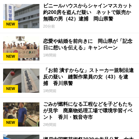
ビニールハウスからシャインマスカット
約200房を盗んだ疑い ネットで販売か
無職の男（42）逮捕 岡山県警
NEW
20分前
恋愛や結婚を前向きに 岡山県が「記念
日に想いを伝える」キャンペーン
1時間前
NEW
「お前 潰すからな」ストーカー規制法違
反の疑い 縫製作業員の女（43）を逮
捕 香川県警
NEW
1時間前
ごみが燃料になる工程などを子どもたち
が見学 廃棄物処理工場で環境学習イベ
ント 香川・観音寺市
NEW
2時間前