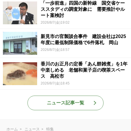
「一歩前進」四国の新幹線 国交省ケー
ススタディの調査対象に 需要推計やル
ート案検討
2026/8/7(金)19:02
新見市の官製談合事件 建設会社は2025
年度に最低制限価格で6件落札 岡山
2026/8/7(金)18:57
香川のお正月の定番「あん餅雑煮」を1年
中楽しめる 老舗和菓子店の喫茶スペー
ス 高松市
2026/8/7(金)18:45
ニュース記事一覧
ホーム
ニュース
特集