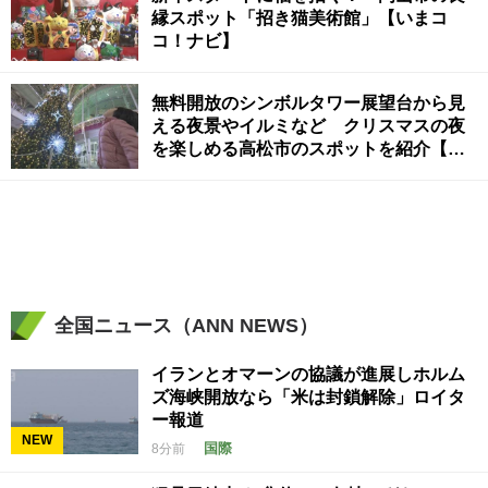
縁スポット「招き猫美術館」【いまコ
コ！ナビ】
無料開放のシンボルタワー展望台から見
える夜景やイルミなど クリスマスの夜
を楽しめる高松市のスポットを紹介【い
まココ！ナビ】
全国ニュース（ANN NEWS）
イランとオマーンの協議が進展しホルム
ズ海峡開放なら「米は封鎖解除」ロイタ
ー報道
NEW
国際
8分前