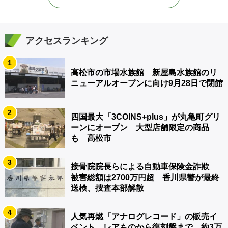
アクセスランキング
1
高松市の市場水族館 新屋島水族館のリ
ニューアルオープンに向け9月28日で閉館
2
四国最大「3COINS+plus」が丸亀町グリ
ーンにオープン 大型店舗限定の商品
も 高松市
3
接骨院院長らによる自動車保険金詐欺
被害総額は2700万円超 香川県警が最終
送検、捜査本部解散
4
人気再燃「アナログレコード」の販売イ
ベント レアものから復刻盤まで…約3万