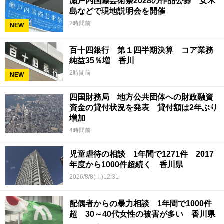
瀬戸内国際芸術祭2028の作品公募 女木
島などで現地説明会を開催
2時間前
NEW
百十四銀行 第１四半期決算 コア業務
純益35％増 香川
2時間前
NEW
四国財務局 地方公共団体への財政融資
資金の貸付状況を発表 貸付額は2年ぶり
増加
4時間前
児童虐待の相談 1年間で1271件 2017
年度から1000件超続く 香川県
2026/8/8(土)12:31
配偶者からの暴力相談 1年間で1000件
超 30～40代女性の被害が多い 香川県