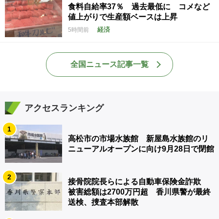
食料自給率37％ 過去最低に コメなど
値上がりで生産額ベースは上昇
経済
5時間前
全国ニュース記事一覧
アクセスランキング
1
高松市の市場水族館 新屋島水族館のリ
ニューアルオープンに向け9月28日で閉館
2
接骨院院長らによる自動車保険金詐欺
被害総額は2700万円超 香川県警が最終
送検、捜査本部解散