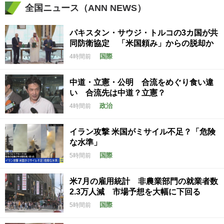
全国ニュース（ANN NEWS）
パキスタン・サウジ・トルコの3カ国が共
同防衛協定 「米国頼み」からの脱却か
国際
4時間前
中道・立憲・公明 合流をめぐり食い違
い 合流先は中道？立憲？
政治
4時間前
イラン攻撃 米国がミサイル不足？「危険
な水準」
国際
5時間前
米7月の雇用統計 非農業部門の就業者数
2.3万人減 市場予想を大幅に下回る
国際
5時間前