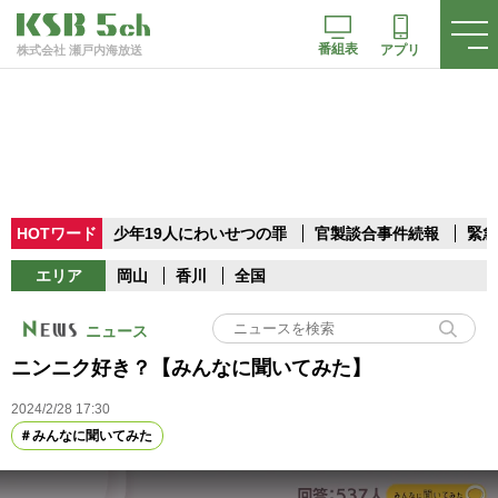
番組表
アプリ
株式会社 瀬戸内海放送
HOTワード
少年19人にわいせつの罪
官製談合事件続報
緊急
エリア
岡山
香川
全国
ニュース
ニンニク好き？【みんなに聞いてみた】
2024/2/28 17:30
みんなに聞いてみた