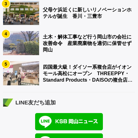
3
父母ケ浜近くに新しいリノベーションホ
テルが誕生 香川・三豊市
4
土木・解体工事など行う岡山市の会社に
改善命令 産業廃棄物を適切に保管せず
岡山
5
四国最大級！ダイソー系複合店がイオン
モール高松にオープン THREEPPY・
Standard Products・DAISOの複合店は
香川県初
LINE友だち追加