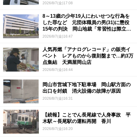
2026/8/7(金)17:08
8～13歳の少年19人にわいせつな行為を
した罪など 元団体職員の男(31)に懲役
15年の判決 岡山地裁「常習性は際立っ
ていて被害結果も非常に重い」
2026/8/7(金)16:47
人気再燃「アナログレコード」の販売イ
ベント レアものから復刻盤まで…約3万
点集結 天満屋岡山店
2026/8/7(金)16:44
岡山市営城下地下駐車場 岡山駅方面の
出口を封鎖 消火設備の故障が原因
2026/8/7(金)16:31
【続報】ことでん長尾線で人身事故 平
木駅～長尾駅の運転再開 香川
2026/8/7(金)16:20