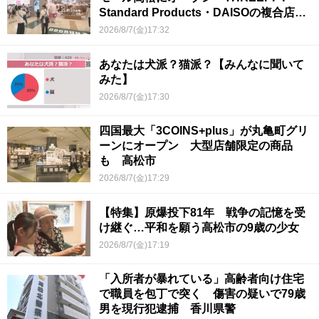
Standard Products・DAISOの複合店は
香川県初
2026/8/7(金)17:32
あなたは犬派？猫派？【みんなに聞いて
みた】
2026/8/7(金)17:30
四国最大「3COINS+plus」が丸亀町グリ
ーンにオープン 大型店舗限定の商品
も 高松市
2026/8/7(金)17:29
【特集】原爆投下81年 戦争の記憶を受
け継ぐ…平和を願う高松市の9歳の少女
2026/8/7(金)17:19
「入所者が暴れている」高齢者向け住宅
で職員を包丁で突く 傷害の疑いで79歳
男を現行犯逮捕 香川県警