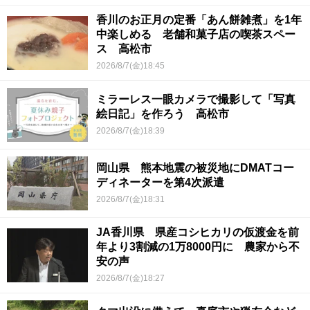
香川のお正月の定番「あん餅雑煮」を1年
中楽しめる 老舗和菓子店の喫茶スペー
ス 高松市
2026/8/7(金)18:45
ミラーレス一眼カメラで撮影して「写真
絵日記」を作ろう 高松市
2026/8/7(金)18:39
岡山県 熊本地震の被災地にDMATコー
ディネーターを第4次派遣
2026/8/7(金)18:31
JA香川県 県産コシヒカリの仮渡金を前
年より3割減の1万8000円に 農家から不
安の声
2026/8/7(金)18:27