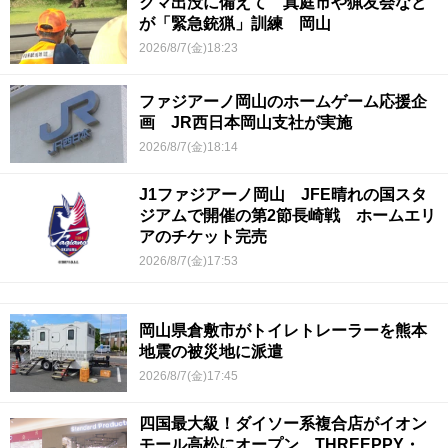
クマ出没に備えて 真庭市や猟友会など
が「緊急銃猟」訓練 岡山
2026/8/7(金)18:23
ファジアーノ岡山のホームゲーム応援企
画 JR西日本岡山支社が実施
2026/8/7(金)18:14
J1ファジアーノ岡山 JFE晴れの国スタ
ジアムで開催の第2節長崎戦 ホームエリ
アのチケット完売
2026/8/7(金)17:53
岡山県倉敷市がトイレトレーラーを熊本
地震の被災地に派遣
2026/8/7(金)17:45
四国最大級！ダイソー系複合店がイオン
モール高松にオープン THREEPPY・