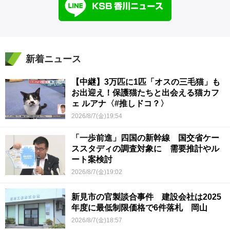
新着ニュース
【中継】3万匹に1匹「オスの三毛猫」も
お出迎え！保護猫たちと出会える猫カフ
ェ ルアナ〈#推しドコ？〉
2026/8/7(金)19:54
「一歩前進」四国の新幹線 国交省ケー
ススタディの調査対象に 需要推計やル
ート案検討
2026/8/7(金)19:02
新見市の官製談合事件 建設会社は2025
年度に最低制限価格で6件落札 岡山
2026/8/7(金)18:57