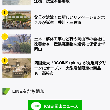
送検、捜査本部解散
3
父母ケ浜近くに新しいリノベーションホ
テルが誕生 香川・三豊市
4
土木・解体工事など行う岡山市の会社に
改善命令 産業廃棄物を適切に保管せず
岡山
5
四国最大「3COINS+plus」が丸亀町グリ
ーンにオープン 大型店舗限定の商品
も 高松市
LINE友だち追加