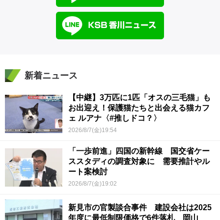
新着ニュース
【中継】3万匹に1匹「オスの三毛猫」も
お出迎え！保護猫たちと出会える猫カフ
ェ ルアナ〈#推しドコ？〉
2026/8/7(金)19:54
「一歩前進」四国の新幹線 国交省ケー
ススタディの調査対象に 需要推計やル
ート案検討
2026/8/7(金)19:02
新見市の官製談合事件 建設会社は2025
年度に最低制限価格で6件落札 岡山