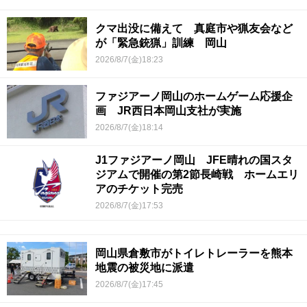
クマ出没に備えて 真庭市や猟友会など
が「緊急銃猟」訓練 岡山
2026/8/7(金)18:23
ファジアーノ岡山のホームゲーム応援企
画 JR西日本岡山支社が実施
2026/8/7(金)18:14
J1ファジアーノ岡山 JFE晴れの国スタ
ジアムで開催の第2節長崎戦 ホームエリ
アのチケット完売
2026/8/7(金)17:53
岡山県倉敷市がトイレトレーラーを熊本
地震の被災地に派遣
2026/8/7(金)17:45