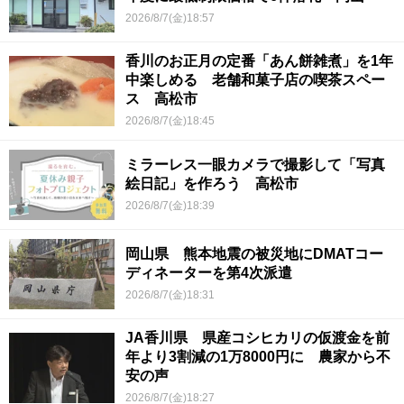
2026/8/7(金)18:57
香川のお正月の定番「あん餅雑煮」を1年
中楽しめる 老舗和菓子店の喫茶スペー
ス 高松市
2026/8/7(金)18:45
ミラーレス一眼カメラで撮影して「写真
絵日記」を作ろう 高松市
2026/8/7(金)18:39
岡山県 熊本地震の被災地にDMATコー
ディネーターを第4次派遣
2026/8/7(金)18:31
JA香川県 県産コシヒカリの仮渡金を前
年より3割減の1万8000円に 農家から不
安の声
2026/8/7(金)18:27