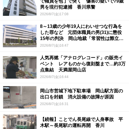
で職員を包丁で突く 傷害の疑いで79歳
男を現行犯逮捕 香川県警
2026/8/7(金)17:08
8～13歳の少年19人にわいせつな行為を
した罪など 元団体職員の男(31)に懲役
15年の判決 岡山地裁「常習性は際立っ
ていて被害結果も非常に重い」
2026/8/7(金)16:47
人気再燃「アナログレコード」の販売イ
ベント レアものから復刻盤まで…約3万
点集結 天満屋岡山店
2026/8/7(金)16:44
岡山市営城下地下駐車場 岡山駅方面の
出口を封鎖 消火設備の故障が原因
2026/8/7(金)16:31
【続報】ことでん長尾線で人身事故 平
木駅～長尾駅の運転再開 香川