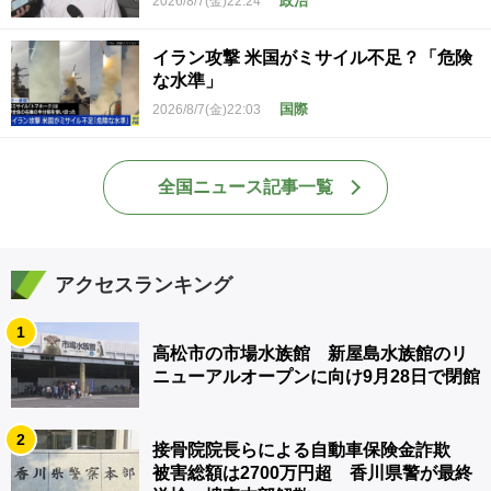
政治
2026/8/7(金)22:24
イラン攻撃 米国がミサイル不足？「危険
な水準」
国際
2026/8/7(金)22:03
全国ニュース記事一覧
アクセスランキング
1
高松市の市場水族館 新屋島水族館のリ
ニューアルオープンに向け9月28日で閉館
2
接骨院院長らによる自動車保険金詐欺
被害総額は2700万円超 香川県警が最終