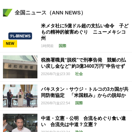
全国ニュース（ANN NEWS）
米メタ社に5億ドル超の支払い命令 子ど
もの精神的被害めぐり ニューメキシコ
州
NEW
国際
1時間前
税務署職員“脱税”で刑事告発 競艇の払
い戻し金など“約3億3400万円”申告せず
社会
2026/8/7(金)23:30
パキスタン・サウジ・トルコの3カ国が共
同防衛協定 「米国頼み」からの脱却か
国際
2026/8/7(金)22:54
中道・立憲・公明 合流をめぐり食い違
い 合流先は中道？立憲？