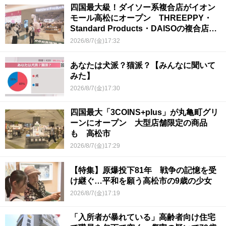
四国最大級！ダイソー系複合店がイオン
モール高松にオープン THREEPPY・
Standard Products・DAISOの複合店は
香川県初
2026/8/7(金)17:32
あなたは犬派？猫派？【みんなに聞いて
みた】
2026/8/7(金)17:30
四国最大「3COINS+plus」が丸亀町グリ
ーンにオープン 大型店舗限定の商品
も 高松市
2026/8/7(金)17:29
【特集】原爆投下81年 戦争の記憶を受
け継ぐ…平和を願う高松市の9歳の少女
2026/8/7(金)17:19
「入所者が暴れている」高齢者向け住宅