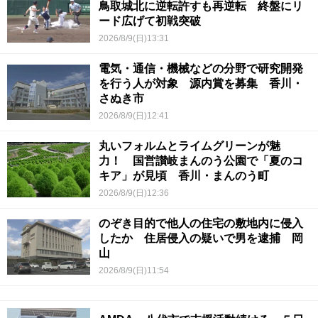
鳥取城北に逆転許すも再逆転 終盤にリ
ード広げて初戦突破
2026/8/9(日)13:31
電気・通信・機械などの分野で研究開発
を行う人が対象 源内賞を募集 香川・
さぬき市
2026/8/9(日)12:41
丸いフォルムとライムグリーンが魅
力！ 国営讃岐まんのう公園で「夏のコ
キア」が見頃 香川・まんのう町
2026/8/9(日)12:36
のぞき目的で他人の住宅の敷地内に侵入
したか 住居侵入の疑いで男を逮捕 岡
山
2026/8/9(日)11:54