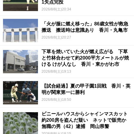
1失点完投
2026/8/8(土)20:34
「火が服に燃え移った」86歳女性が救急
搬送 搬送時は意識あり 香川・丸亀市
2026/8/8(土)20:27
下草を焼いていた火が燃え広がる 下草
と竹林合わせて約2000平方メートルが焼
ける けが人なし 香川・東かがわ市
2026/8/8(土)19:13
【試合経過】夏の甲子園1回戦 香川・英
明が関東第一に勝利
2026/8/8(土)18:50
ビニールハウスからシャインマスカット
約200房を盗んだ疑い ネットで販売か
無職の男（42）逮捕 岡山県警
2026/8/8(土)18:15