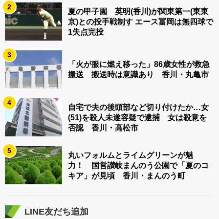
2
夏の甲子園 英明(香川)が関東第一(東東
京)との投手戦制す エース冨岡は無四球で
1失点完投
3
「火が服に燃え移った」86歳女性が救急
搬送 搬送時は意識あり 香川・丸亀市
4
自宅で夫の後頭部など切り付けたか…女
(51)を殺人未遂容疑で逮捕 女は殺意を
否認 香川・高松市
5
丸いフォルムとライムグリーンが魅
力！ 国営讃岐まんのう公園で「夏のコ
キア」が見頃 香川・まんのう町
LINE友だち追加