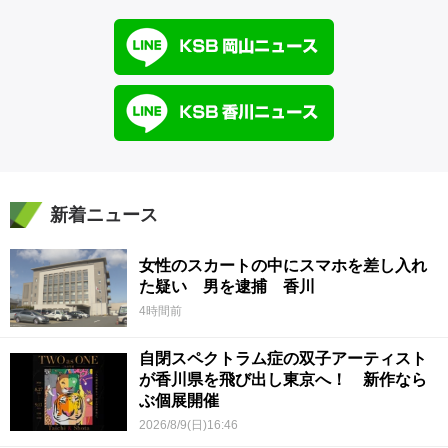
新着ニュース
女性のスカートの中にスマホを差し入れ
た疑い 男を逮捕 香川
4時間前
自閉スペクトラム症の双子アーティスト
が香川県を飛び出し東京へ！ 新作なら
ぶ個展開催
2026/8/9(日)16:46