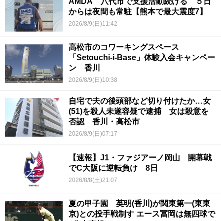
AMDA 八代市で支援活動続ける ５日
からは夜間も常駐【熊本で最大震度7】
2026/8/9(日)11:42
高松市のコワーキングスペース
「Setouchi-i-Base」体験入会キャンペー
ン 香川
2026/8/9(日)10:38
自宅で夫の後頭部など切り付けたか…女
(51)を殺人未遂容疑で逮捕 女は殺意を
否認 香川・高松市
2026/8/9(日)07:17
【速報】J1・ファジアーノ岡山 開幕戦
でC大阪に逆転負け 8日
2026/8/8(土)21:07
夏の甲子園 英明(香川)が関東第一(東東
京)との投手戦制す エース冨岡は無四球で