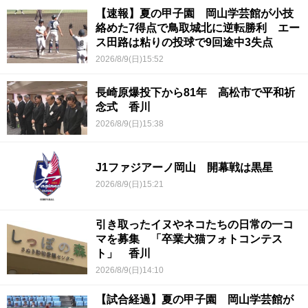
【速報】夏の甲子園 岡山学芸館が小技
絡めた7得点で鳥取城北に逆転勝利 エー
ス田路は粘りの投球で9回途中3失点
2026/8/9(日)15:52
長崎原爆投下から81年 高松市で平和祈
念式 香川
2026/8/9(日)15:38
J1ファジアーノ岡山 開幕戦は黒星
2026/8/9(日)15:21
引き取ったイヌやネコたちの日常の一コ
マを募集 「卒業犬猫フォトコンテス
ト」 香川
2026/8/9(日)14:10
【試合経過】夏の甲子園 岡山学芸館が