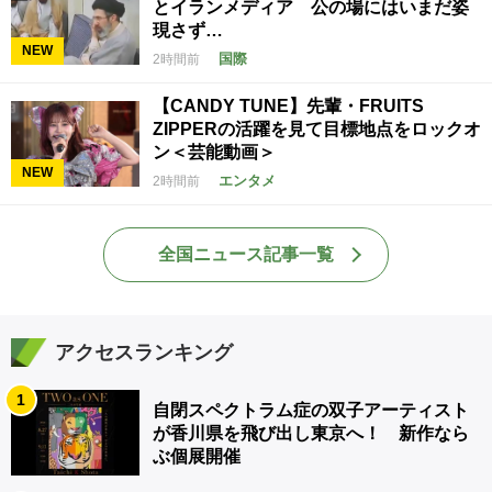
とイランメディア 公の場にはいまだ姿
現さず…
NEW
国際
2時間前
【CANDY TUNE】先輩・FRUITS
ZIPPERの活躍を見て目標地点をロックオ
ン＜芸能動画＞
NEW
エンタメ
2時間前
全国ニュース記事一覧
アクセスランキング
1
自閉スペクトラム症の双子アーティスト
が香川県を飛び出し東京へ！ 新作なら
ぶ個展開催