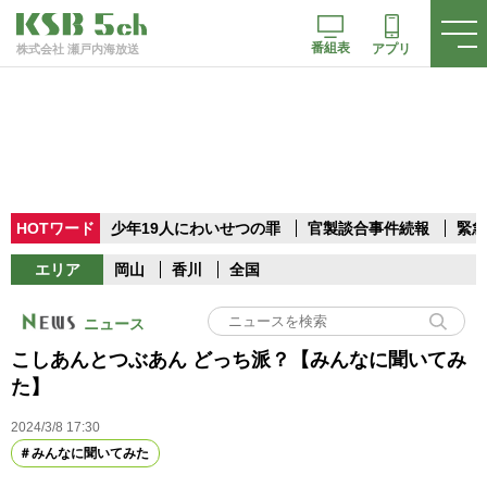
番組表
アプリ
株式会社 瀬戸内海放送
HOTワード
少年19人にわいせつの罪
官製談合事件続報
緊急
エリア
岡山
香川
全国
ニュース
こしあんとつぶあん どっち派？【みんなに聞いてみ
た】
2024/3/8 17:30
みんなに聞いてみた