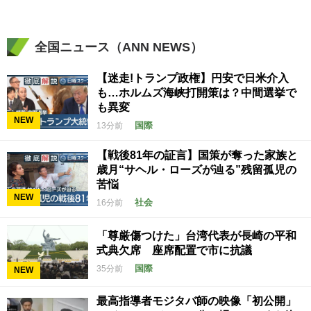
全国ニュース（ANN NEWS）
【迷走!トランプ政権】円安で日米介入
も…ホルムズ海峡打開策は？中間選挙で
も異変
NEW
国際
13分前
【戦後81年の証言】国策が奪った家族と
歳月“サヘル・ローズが辿る”残留孤児の
苦悩
NEW
社会
16分前
「尊厳傷つけた」台湾代表が長崎の平和
式典欠席 座席配置で市に抗議
国際
35分前
NEW
最高指導者モジタバ師の映像「初公開」