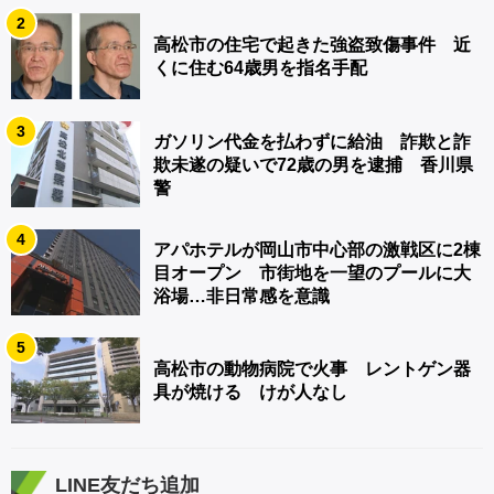
2
高松市の住宅で起きた強盗致傷事件 近
くに住む64歳男を指名手配
3
ガソリン代金を払わずに給油 詐欺と詐
欺未遂の疑いで72歳の男を逮捕 香川県
警
4
アパホテルが岡山市中心部の激戦区に2棟
目オープン 市街地を一望のプールに大
浴場…非日常感を意識
5
高松市の動物病院で火事 レントゲン器
具が焼ける けが人なし
LINE友だち追加