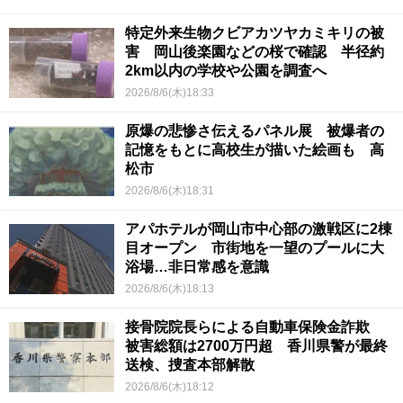
特定外来生物クビアカツヤカミキリの被
害 岡山後楽園などの桜で確認 半径約
2km以内の学校や公園を調査へ
2026/8/6(木)18:33
原爆の悲惨さ伝えるパネル展 被爆者の
記憶をもとに高校生が描いた絵画も 高
松市
2026/8/6(木)18:31
アパホテルが岡山市中心部の激戦区に2棟
目オープン 市街地を一望のプールに大
浴場…非日常感を意識
2026/8/6(木)18:13
接骨院院長らによる自動車保険金詐欺
被害総額は2700万円超 香川県警が最終
送検、捜査本部解散
2026/8/6(木)18:12