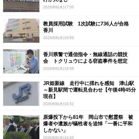
2026/8/6(木)17:05
教員採用試験 1次試験に736人が合格
香川
2026/8/6(木)16:59
香川県警で通信指令・無線通話の競技
会 トクリュウによる窃盗事件を想定
2026/8/6(木)16:58
JR姫新線 走行中に揺れを感知 津山駅
～新見駅間で運転見合わせ【午後4時45分
現在】
2026/8/6(木)16:52
原爆投下から81年 岡山市で慰霊祭 被
爆者や遺族が犠牲者を追悼「一番に平和
しかない」
2026/8/6(木)16:45