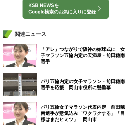
KSB NEWSを
Google検索のお気に入りに登録
関連ニュース
「アレ」つながりで阪神の始球式に 女
子マラソン五輪内定の天満屋・前田穂南
選手
パリ五輪内定の女子マラソン・前田穂南
選手を応援 岡山市役所に懸垂幕
パリ五輪女子マラソン代表内定 前田穂
南選手が意気込み「ワクワクする」「目
標はまだヒミツ」 岡山市