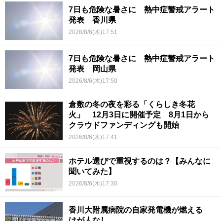
7日も危険な暑さに 熱中症警戒アラート
発表 香川県
2026/8/6(木)17:51
7日も危険な暑さに 熱中症警戒アラート
発表 岡山県
2026/8/6(木)17:50
倉敷の冬の夜を彩る「くらしき冬花
火」 12月3日に開催予定 8月1日から
クラウドファンディングも開始
2026/8/6(木)17:41
ホテル選びで重視するのは？【みんなに
聞いてみた】
2026/8/6(木)17:30
香川大附属病院の自家発電機が燃える
けが人なし