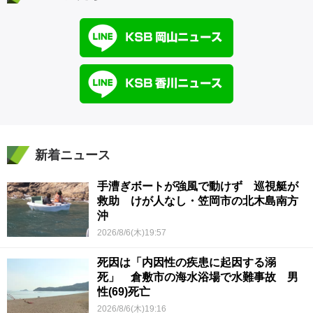
新着ニュース
手漕ぎボートが強風で動けず 巡視艇が
救助 けが人なし・笠岡市の北木島南方
沖
2026/8/6(木)19:57
死因は「内因性の疾患に起因する溺
死」 倉敷市の海水浴場で水難事故 男
性(69)死亡
2026/8/6(木)19:16