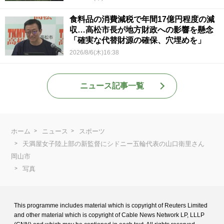
食料品の消費減税で年間17億円程度の減
収…高松市長が地方財政への影響を懸念
「確実な代替財源の確保、穴埋めを」
2026/8/6(木)16:38
ニュース記事一覧
ホーム
ニュース
スポーツ
天満屋女子陸上部の新監督にシドニー五輪代表の山口衛里さん
岡山市
写真
This programme includes material which is copyright of Reuters Limited
and
other material which is copyright of Cable News Network LP, LLLP