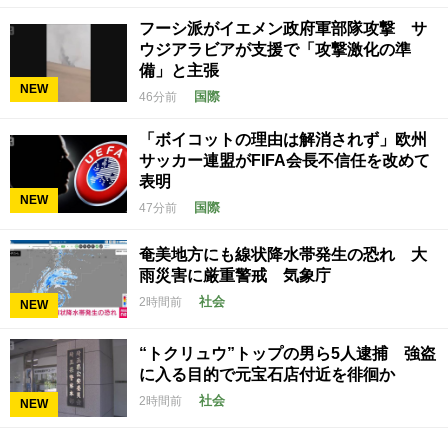
フーシ派がイエメン政府軍部隊攻撃 サ
ウジアラビアが支援で「攻撃激化の準
備」と主張
NEW
国際
46分前
「ボイコットの理由は解消されず」欧州
サッカー連盟がFIFA会長不信任を改めて
表明
NEW
国際
47分前
奄美地方にも線状降水帯発生の恐れ 大
雨災害に厳重警戒 気象庁
社会
2時間前
NEW
“トクリュウ”トップの男ら5人逮捕 強盗
に入る目的で元宝石店付近を徘徊か
社会
2時間前
NEW