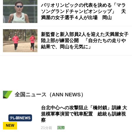
パリオリンピックの代表を決める「マラ
ソングランドチャンピオンシップ」 天
満屋の女子選手４人が出場 岡山
新監督と新入部員2人を迎えた天満屋女子
陸上部が練習公開 「自分たちの走りや
結果で、岡山を元気に」
全国ニュース（ANN NEWS）
台北中心への攻撃阻止「橋封鎖」訓練 大
規模軍事演習で戦車配置 総統も訓練視
察
NEW
国際
21分前