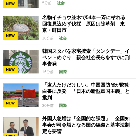
社会
5分前
NEW
名物イチョウ並木で54本一斉に枯れる
回復見込めず伐採 原因は除草剤 東
京・町田市
NEW
社会
10分前
韓国スタバを家宅捜索「タンクデー」イ
ベントめぐり 親会社会長らをすでに刑
事告発
NEW
国際
16分前
「盗人たけだけしい」中国国防省が防衛
白書に反発 「日本の新型軍国主義」と
批判
NEW
国際
30分前
外国人急増は「全国的な課題」 全国知
事会が司令塔となる国の組織と基本法制
定を要請