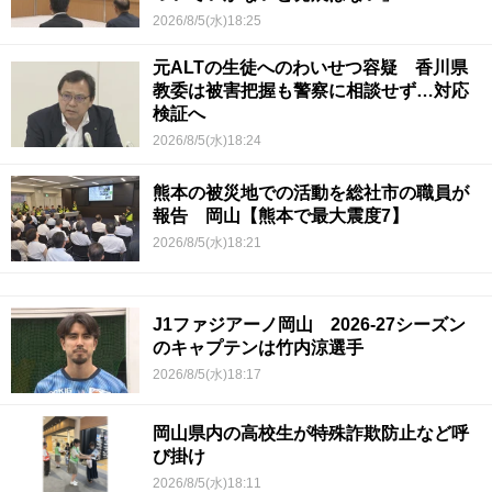
2026/8/5(水)18:25
元ALTの生徒へのわいせつ容疑 香川県
教委は被害把握も警察に相談せず…対応
検証へ
2026/8/5(水)18:24
熊本の被災地での活動を総社市の職員が
報告 岡山【熊本で最大震度7】
2026/8/5(水)18:21
J1ファジアーノ岡山 2026-27シーズン
のキャプテンは竹内涼選手
2026/8/5(水)18:17
岡山県内の高校生が特殊詐欺防止など呼
び掛け
2026/8/5(水)18:11