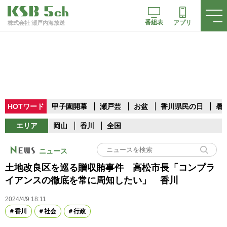
番組表
アプリ
株式会社 瀬戸内海放送
HOTワード
甲子園開幕
瀬戸芸
お盆
香川県民の日
暑
エリア
岡山
香川
全国
ニュース
土地改良区を巡る贈収賄事件 高松市長「コンプラ
イアンスの徹底を常に周知したい」 香川
2024/4/9 18:11
香川
社会
行政