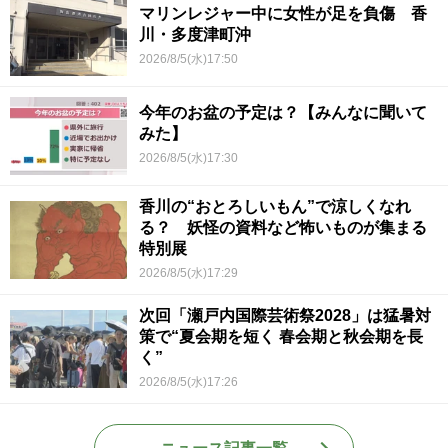
マリンレジャー中に女性が足を負傷 香
川・多度津町沖
2026/8/5(水)17:50
今年のお盆の予定は？【みんなに聞いて
みた】
2026/8/5(水)17:30
香川の“おとろしいもん”で涼しくなれ
る？ 妖怪の資料など怖いものが集まる
特別展
2026/8/5(水)17:29
次回「瀬戸内国際芸術祭2028」は猛暑対
策で“夏会期を短く 春会期と秋会期を長
く”
2026/8/5(水)17:26