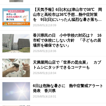
【天気予報】6日(木)は津山市で38℃ 岡
山市と高松市は36℃予想…熱中症対策
を 9日(日)にいったん猛烈な暑さ落ち着
くか
2026/8/5(水)18:09
香川県民の日 小中学校の対応は？ 16
市町で休校にしない方針 「子どもの居
場所を確保できない」
2026/8/5(水)18:06
天満屋岡山店で「世界の昆虫展」 カブ
トムシにタッチできるコーナーも
2026/8/5(水)18:04
6日は危険な暑さに 熱中症警戒アラート
発表 香川県
2026/8/5(水)18:01