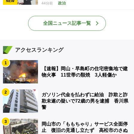
NEW
政治
44分前
全国ニュース記事一覧
アクセスランキング
1
【速報】岡山・早島町の住宅密集地で建
物火事 11世帯の類焼 3人軽傷か
2
ガソリン代金を払わずに給油 詐欺と詐
欺未遂の疑いで72歳の男を逮捕 香川県
警
3
岡山市の「ももちゃり」サービス全面停
止 復旧の見通し立たず 高松市のさぬ