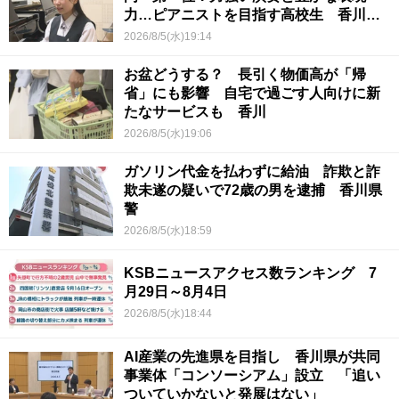
力…ピアニストを目指す高校生 香川
【青春のキセキ】
2026/8/5(水)19:14
お盆どうする？ 長引く物価高が「帰
省」にも影響 自宅で過ごす人向けに新
たなサービスも 香川
2026/8/5(水)19:06
ガソリン代金を払わずに給油 詐欺と詐
欺未遂の疑いで72歳の男を逮捕 香川県
警
2026/8/5(水)18:59
KSBニュースアクセス数ランキング 7
月29日～8月4日
2026/8/5(水)18:44
AI産業の先進県を目指し 香川県が共同
事業体「コンソーシアム」設立 「追い
ついていかないと発展はない」