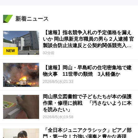
新着ニュース
【速報】指名競争入札の予定価格を漏え
いか 岡山県新見市職員の男ら２人逮捕 官
製談合防止法違反と公契約関係競売入札
NEW
妨害の疑い
32分前
【速報】岡山・早島町の住宅密集地で建
物火事 11世帯の類焼 3人軽傷か
2026/8/5(水)21:33
岡山県立図書館で子どもたちが本の保護
作業・修理に挑戦 「汚さないように本
を読みたい」
2026/8/5(水)19:58
「全日本ジュニアクラシック」ピアノ部
門・第一位！力強い演奏と豊かな表現