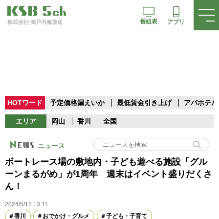
番組表
アプリ
株式会社 瀬戸内海放送
HOTワード
予定価格漏えいか
最低賃金引き上げ
アパホテル
エリア
岡山
香川
全国
ニュース
ボートレース場の敷地内・子ども遊べる施設「グル
ーンまるがめ」が1周年 週末はイベント盛りだくさ
ん！
2024/5/12 13:11
香川
おでかけ・グルメ
子ども・子育て