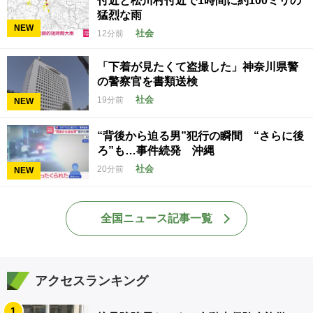
付近と松川村付近で1時間に約100ミリの
猛烈な雨
NEW
社会
12分前
「下着が見たくて盗撮した」神奈川県警
の警察官を書類送検
社会
19分前
NEW
“背後から迫る男”犯行の瞬間 “さらに後
ろ”も…事件続発 沖縄
社会
20分前
NEW
全国ニュース記事一覧
アクセスランキング
1