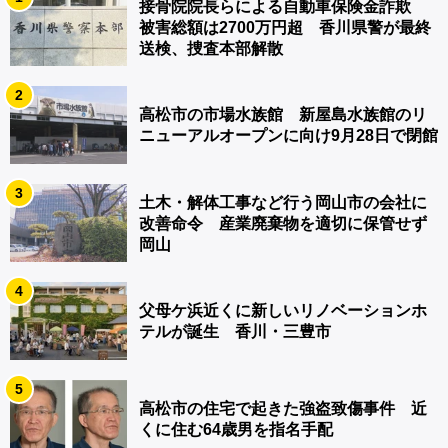
接骨院院長らによる自動車保険金詐欺
被害総額は2700万円超 香川県警が最終
送検、捜査本部解散
2
高松市の市場水族館 新屋島水族館のリ
ニューアルオープンに向け9月28日で閉館
3
土木・解体工事など行う岡山市の会社に
改善命令 産業廃棄物を適切に保管せず
岡山
4
父母ケ浜近くに新しいリノベーションホ
テルが誕生 香川・三豊市
5
高松市の住宅で起きた強盗致傷事件 近
くに住む64歳男を指名手配