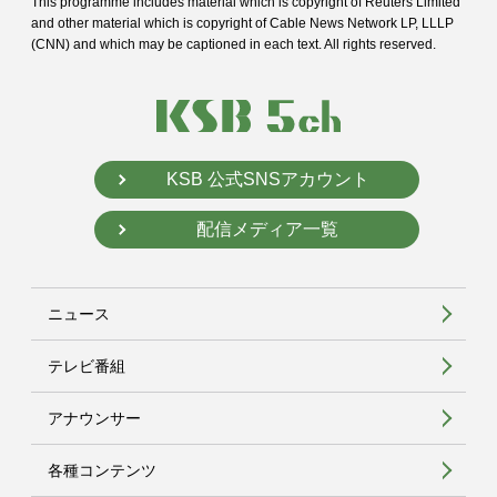
This programme includes material which is copyright of Reuters Limited
and
other material which is copyright of Cable News Network LP, LLLP
(CNN) and
which may be captioned in each text. All rights reserved.
KSB 公式SNSアカウント
配信メディア一覧
ニュース
テレビ番組
アナウンサー
各種コンテンツ