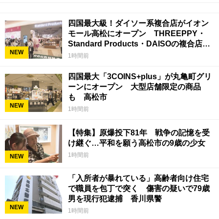
四国最大級！ダイソー系複合店がイオン
モール高松にオープン THREEPPY・
Standard Products・DAISOの複合店は
NEW
香川県初
1時間前
四国最大「3COINS+plus」が丸亀町グリ
ーンにオープン 大型店舗限定の商品
も 高松市
NEW
1時間前
【特集】原爆投下81年 戦争の記憶を受
け継ぐ…平和を願う高松市の9歳の少女
1時間前
NEW
「入所者が暴れている」高齢者向け住宅
で職員を包丁で突く 傷害の疑いで79歳
男を現行犯逮捕 香川県警
NEW
1時間前