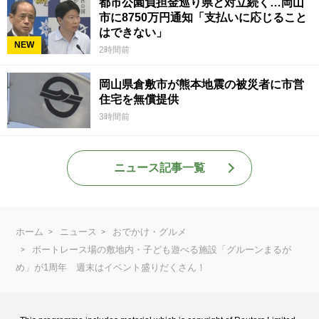
都市公園負担金巡り県と対立続く…岡山
市に8750万円通知「支払いに応じること
はできない」
NEW
2時間前
岡山県倉敷市が熊本地震の被災者に市営
住宅を無償提供
3時間前
ニュース記事一覧
ホーム
ニュース
おでかけ・グルメ
ボートレース場の敷地内・子ども遊べる施設「グルーンまるが
め」が1周年 週末はイベント盛りだくさん！