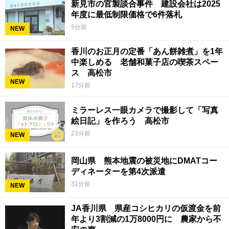
新見市の官製談合事件 建設会社は2025
年度に最低制限価格で6件落札
5分前
NEW
香川のお正月の定番「あん餅雑煮」を1年
中楽しめる 老舗和菓子店の喫茶スペー
ス 高松市
NEW
17分前
ミラーレス一眼カメラで撮影して「写真
絵日記」を作ろう 高松市
23分前
NEW
岡山県 熊本地震の被災地にDMATコー
ディネーターを第4次派遣
31分前
NEW
JA香川県 県産コシヒカリの仮渡金を前
年より3割減の1万8000円に 農家から不