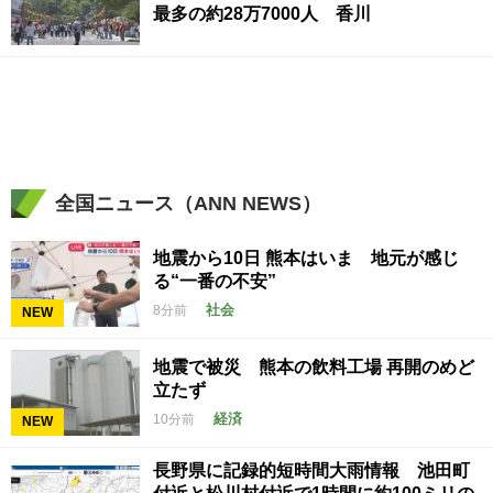
最多の約28万7000人 香川
全国ニュース（ANN NEWS）
地震から10日 熊本はいま 地元が感じ
る“一番の不安”
社会
8分前
NEW
地震で被災 熊本の飲料工場 再開のめど
立たず
経済
10分前
NEW
長野県に記録的短時間大雨情報 池田町