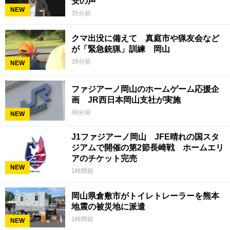
安の声
NEW
35分前
クマ出没に備えて 真庭市や猟友会など
が「緊急銃猟」訓練 岡山
39分前
NEW
ファジアーノ岡山のホームゲーム応援企
画 JR西日本岡山支社が実施
48分前
NEW
J1ファジアーノ岡山 JFE晴れの国スタ
ジアムで開催の第2節長崎戦 ホームエリ
アのチケット完売
NEW
1時間前
岡山県倉敷市がトイレトレーラーを熊本
地震の被災地に派遣
1時間前
NEW