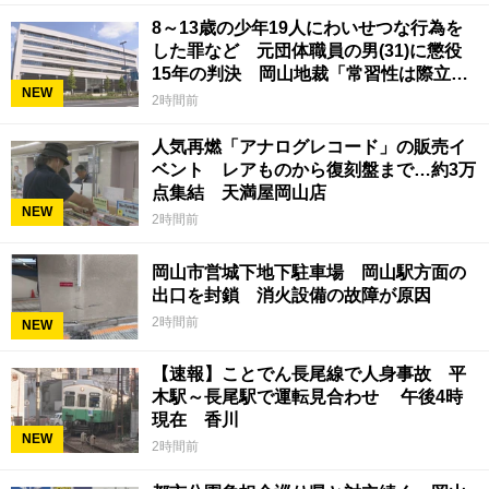
8～13歳の少年19人にわいせつな行為を
した罪など 元団体職員の男(31)に懲役
15年の判決 岡山地裁「常習性は際立っ
NEW
ていて被害結果も非常に重い」
2時間前
人気再燃「アナログレコード」の販売イ
ベント レアものから復刻盤まで…約3万
点集結 天満屋岡山店
NEW
2時間前
岡山市営城下地下駐車場 岡山駅方面の
出口を封鎖 消火設備の故障が原因
2時間前
NEW
【速報】ことでん長尾線で人身事故 平
木駅～長尾駅で運転見合わせ 午後4時
現在 香川
NEW
2時間前