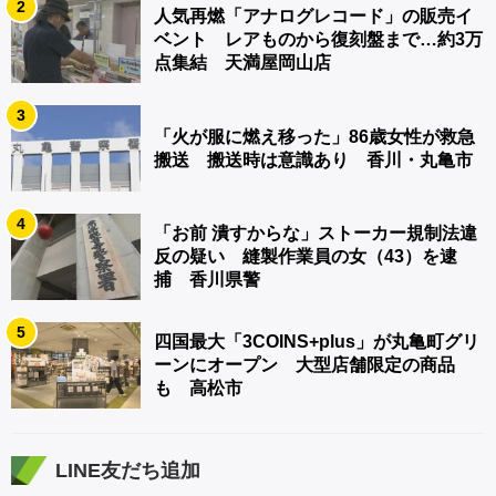
2
人気再燃「アナログレコード」の販売イ
ベント レアものから復刻盤まで…約3万
点集結 天満屋岡山店
3
「火が服に燃え移った」86歳女性が救急
搬送 搬送時は意識あり 香川・丸亀市
4
「お前 潰すからな」ストーカー規制法違
反の疑い 縫製作業員の女（43）を逮
捕 香川県警
5
四国最大「3COINS+plus」が丸亀町グリ
ーンにオープン 大型店舗限定の商品
も 高松市
LINE友だち追加