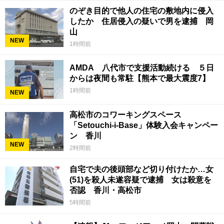
のぞき目的で他人の住宅の敷地内に侵入
したか 住居侵入の疑いで男を逮捕 岡
山
NEW
1時間前
AMDA 八代市で支援活動続ける ５日
からは夜間も常駐【熊本で最大震度7】
1時間前
NEW
高松市のコワーキングスペース
「Setouchi-i-Base」体験入会キャンペー
ン 香川
NEW
2時間前
自宅で夫の後頭部など切り付けたか…女
(51)を殺人未遂容疑で逮捕 女は殺意を
否認 香川・高松市
5時間前