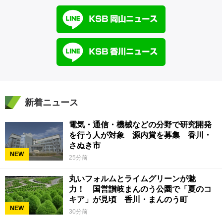
新着ニュース
電気・通信・機械などの分野で研究開発
を行う人が対象 源内賞を募集 香川・
さぬき市
NEW
25分前
丸いフォルムとライムグリーンが魅
力！ 国営讃岐まんのう公園で「夏のコ
キア」が見頃 香川・まんのう町
NEW
30分前