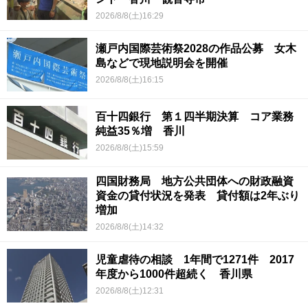
2026/8/8(土)16:29
瀬戸内国際芸術祭2028の作品公募 女木
島などで現地説明会を開催
2026/8/8(土)16:15
百十四銀行 第１四半期決算 コア業務
純益35％増 香川
2026/8/8(土)15:59
四国財務局 地方公共団体への財政融資
資金の貸付状況を発表 貸付額は2年ぶり
増加
2026/8/8(土)14:32
児童虐待の相談 1年間で1271件 2017
年度から1000件超続く 香川県
2026/8/8(土)12:31