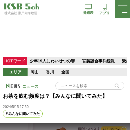
番組表
アプリ
株式会社 瀬戸内海放送
HOTワード
少年19人にわいせつの罪
官製談合事件続報
緊急
エリア
岡山
香川
全国
ニュース
お茶を飲む頻度は？【みんなに聞いてみた】
2024/5/15 17:30
みんなに聞いてみた