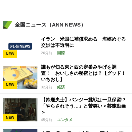
全国ニュース（ANN NEWS）
イラン 米国に補償求める 海峡めぐる
交渉は不透明に
国際
26分前
NEW
誰もが知る東と西の定番みやげを調
査！ おいしさの秘密とは？【グッド！
いちおし】
NEW
経済
32分前
【鈴鹿央士】バンジー挑戦は一旦保留!?
「やらされそう…」と苦笑い＜芸能動画
＞
NEW
エンタメ
45分前