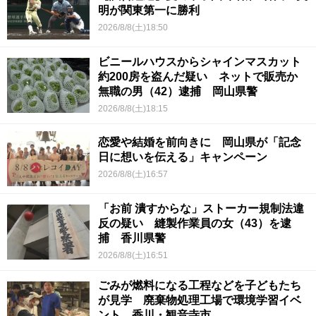
明が関東第一に勝利
2026/8/8(土)18:50
ビニールハウスからシャインマスカット
約200房を盗んだ疑い ネットで販売か
無職の男（42）逮捕 岡山県警
2026/8/8(土)18:15
恋愛や結婚を前向きに 岡山県が「記念
日に想いを伝える」キャンペーン
2026/8/8(土)16:57
「お前 潰すからな」ストーカー規制法違
反の疑い 縫製作業員の女（43）を逮
捕 香川県警
2026/8/8(土)16:51
ごみが燃料になる工程などを子どもたち
が見学 廃棄物処理工場で環境学習イベ
ント 香川・観音寺市