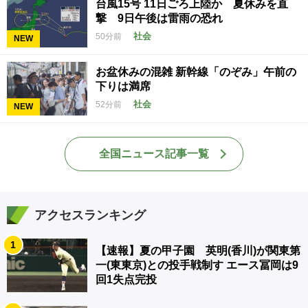
台風15号 11日ごろ上陸か 夏休みを直
撃 9日午後は雷雨の恐れ
社会
50分前
NEW
お盆休みの混雑 新幹線「のぞみ」午前の
下りは満席
社会
52分前
NEW
全国ニュース記事一覧
アクセスランキング
1
【速報】夏の甲子園 英明(香川)が関東第
一(東東京)との投手戦制す エース冨岡は9
回1失点完投