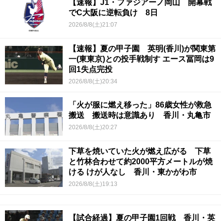
【速報】J1・ファジアーノ岡山 開幕戦
でC大阪に逆転負け 8日
2026/8/8(土)21:07
【速報】夏の甲子園 英明(香川)が関東第
一(東東京)との投手戦制す エース冨岡は9
回1失点完投
2026/8/8(土)20:34
「火が服に燃え移った」86歳女性が救急
搬送 搬送時は意識あり 香川・丸亀市
2026/8/8(土)20:27
下草を焼いていた火が燃え広がる 下草
と竹林合わせて約2000平方メートルが焼
ける けが人なし 香川・東かがわ市
2026/8/8(土)19:13
【試合経過】夏の甲子園1回戦 香川・英