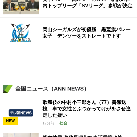
内トップリーグ「SVリーグ」参戦が決定
岡山シーガルズが初優勝 黒鷲旗バレー
女子 デンソーをストレートで下す
全国ニュース（ANN NEWS）
歌舞伎の中村小三郎さん（77）書類送
検 車で女性とぶつかってけがをさせ逃
走した疑い
NEW
社会
17分前