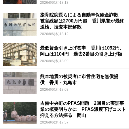
2026/8/6(木)18:13
接骨院院長らによる自動車保険金詐欺
被害総額は2700万円超 香川県警が最終
送検、捜査本部解散
2026/8/6(木)18:12
最低賃金引き上げ答申 香川は1092円、
岡山は1104円 過去2番目の引き上げ額
2026/8/6(木)18:09
熊本地震の被災者に市営住宅を無償提
供 香川・丸亀市
2026/8/6(木)18:03
吉備中央町のPFAS問題 2回目の実証事
業の概要明らかに PFAS濃度下げコスト
抑える方法探る 岡山
2026/8/6(木)17:57