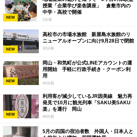
授業「企業学び楽舎講座」 倉敷市内の
中学・高校で開催
NEW
2分前
高松市の市場水族館 新屋島水族館のリ
ニューアルオープンに向け9月28日で閉館
30分前
NEW
岡山・和気町が公式LINEアカウントの運
用開始 手軽に行政手続き・クーポン利
用
NEW
40分前
利用客が減少しているJR因美線 魅力再
発見で10月に観光列車「SAKU美SAKU
楽」を運行 岡山
NEW
49分前
5月の四国の宿泊者数 外国人・日本人と