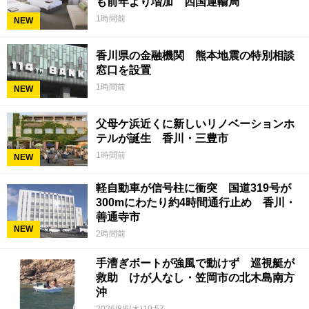
も前年より増加 四国運輸局
1時間前
NEW
香川県の金融機関 熊本地震の特別相談
窓口を設置
1時間前
NEW
父母ケ浜近くに新しいリノベーションホ
テルが誕生 香川・三豊市
1時間前
NEW
軽自動車が信号柱に衝突 国道319号が
300mにわたり約4時間通行止め 香川・
善通寺市
NEW
2時間前
手漕ぎボートが強風で動けず 巡視艇が
救助 けが人なし・笠岡市の北木島南方
沖