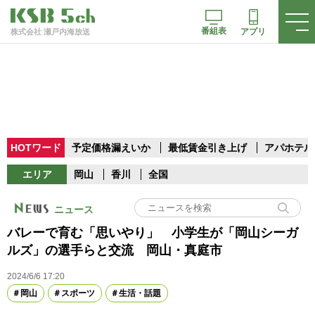
番組表
アプリ
株式会社 瀬戸内海放送
HOTワード
予定価格漏えいか
最低賃金引き上げ
アパホテル
エリア
岡山
香川
全国
ニュース
バレーで育む「思いやり」 小学生が「岡山シーガ
ルズ」の選手らと交流 岡山・真庭市
2024/6/6 17:20
岡山
スポーツ
生活・話題