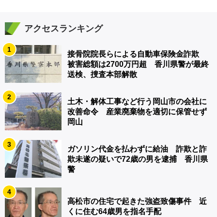
アクセスランキング
1
接骨院院長らによる自動車保険金詐欺
被害総額は2700万円超 香川県警が最終
送検、捜査本部解散
2
土木・解体工事など行う岡山市の会社に
改善命令 産業廃棄物を適切に保管せず
岡山
3
ガソリン代金を払わずに給油 詐欺と詐
欺未遂の疑いで72歳の男を逮捕 香川県
警
4
高松市の住宅で起きた強盗致傷事件 近
くに住む64歳男を指名手配