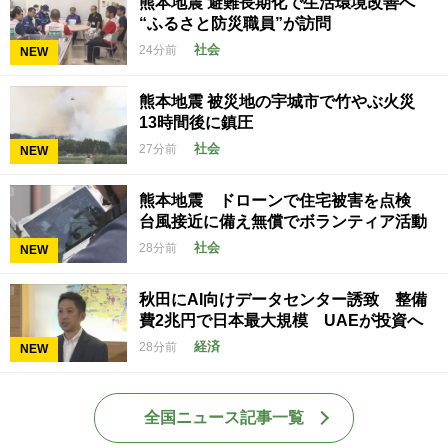
熊本地震 避難長期化で生活環境改善へ
“ふるさと防災職員”が訪問
社会
24分前
NEW
熊本地震 被災地の宇城市で竹やぶ火災
13時間後に鎮圧
社会
27分前
NEW
熊本地震 ドローンで住宅被害を点検
台風接近に備え無償でボランティア活動
社会
28分前
NEW
秋田にAI向けデータセンター誘致 整備
費2兆円で日本最大規模 UAEが投資へ
経済
28分前
NEW
全国ニュース記事一覧