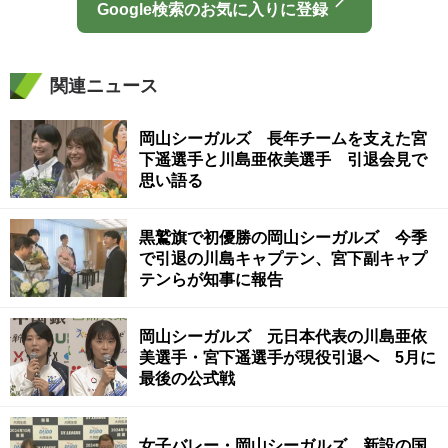
Google検索のお気に入りに登録
関連ニュース
岡山シーガルズ 長年チームを支えた宮
下遥選手と川島亜依美選手 引退会見で
思い語る
黒鷲旗で初優勝の岡山シーガルズ 今季
で引退の川島キャプテン、宮下副キャプ
テンらが知事に報告
岡山シーガルズ 元日本代表の川島亜依
美選手・宮下遥選手が現役引退へ 5月に
最後の公式戦
女子バレー・岡山シーガルズ 新設の国