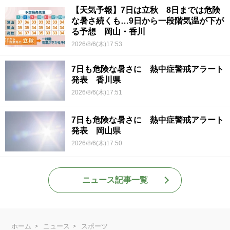
【天気予報】7日は立秋 8日までは危険
な暑さ続くも…9日から一段階気温が下が
る予想 岡山・香川
2026/8/6(木)17:53
7日も危険な暑さに 熱中症警戒アラート
発表 香川県
2026/8/6(木)17:51
7日も危険な暑さに 熱中症警戒アラート
発表 岡山県
2026/8/6(木)17:50
ニュース記事一覧
ホーム
ニュース
スポーツ