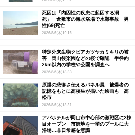
2026/8/6(木)19:57
死因は「内因性の疾患に起因する溺
死」 倉敷市の海水浴場で水難事故 男
性(69)死亡
2026/8/6(木)19:16
特定外来生物クビアカツヤカミキリの被
害 岡山後楽園などの桜で確認 半径約
2km以内の学校や公園を調査へ
2026/8/6(木)18:33
原爆の悲惨さ伝えるパネル展 被爆者の
記憶をもとに高校生が描いた絵画も 高
松市
2026/8/6(木)18:31
アパホテルが岡山市中心部の激戦区に2棟
目オープン 市街地を一望のプールに大
浴場…非日常感を意識