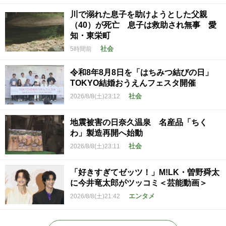
川で溺れた息子を助けようとした父親
（40）が死亡 息子は救助され無事 愛
知・東栄町
社会
5時間前
令和8年8月8日を「はちみつ結びの日」
TOKYO結婚おうえんフェスタ開催
社会
2026/8/8(土)23:12
地震被害の日奈久温泉 名産品「ちく
わ」製造再開へ始動
社会
2026/8/8(土)23:11
「好きすぎてゼッツ！」M!LK・曽野舜太
に今井竜太郎がツッコミ＜芸能動画＞
エンタメ
2026/8/8(土)21:42