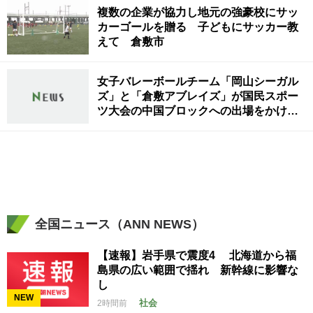
複数の企業が協力し地元の強豪校にサッ
カーゴールを贈る 子どもにサッカー教
えて 倉敷市
女子バレーボールチーム「岡山シーガル
ズ」と「倉敷アブレイズ」が国民スポー
ツ大会の中国ブロックへの出場をかけ対
戦
全国ニュース（ANN NEWS）
【速報】岩手県で震度4 北海道から福
島県の広い範囲で揺れ 新幹線に影響な
し
NEW
社会
2時間前