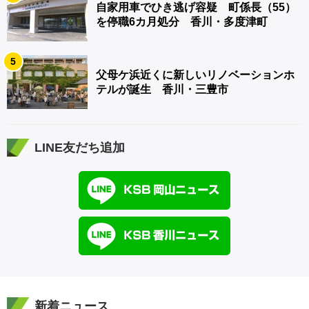
自家用車でひき逃げ容疑 町係長（55）
を停職6カ月処分 香川・多度津町
5
父母ケ浜近くに新しいリノベーションホ
テルが誕生 香川・三豊市
LINE友だち追加
新着ニュース