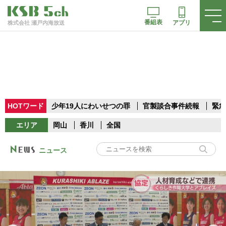
番組表
アプリ
株式会社 瀬戸内海放送
HOTワード
少年19人にわいせつの罪
官製談合事件続報
緊急
エリア
岡山
香川
全国
ニュース