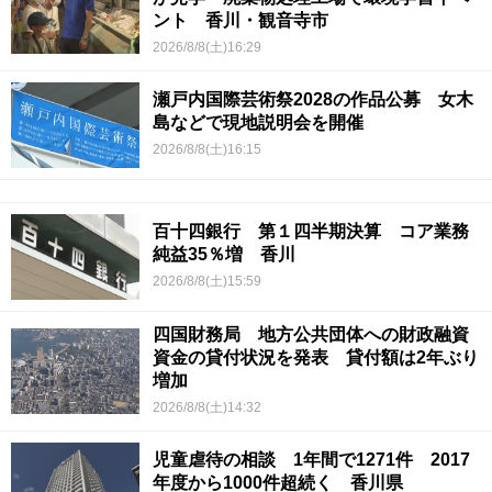
ント 香川・観音寺市
2026/8/8(土)16:29
瀬戸内国際芸術祭2028の作品公募 女木
島などで現地説明会を開催
2026/8/8(土)16:15
百十四銀行 第１四半期決算 コア業務
純益35％増 香川
2026/8/8(土)15:59
四国財務局 地方公共団体への財政融資
資金の貸付状況を発表 貸付額は2年ぶり
増加
2026/8/8(土)14:32
児童虐待の相談 1年間で1271件 2017
年度から1000件超続く 香川県