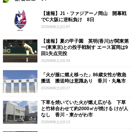
【速報】J1・ファジアーノ岡山 開幕戦
でC大阪に逆転負け 8日
2026/8/8(土)21:07
【速報】夏の甲子園 英明(香川)が関東第
一(東東京)との投手戦制す エース冨岡は9
回1失点完投
2026/8/8(土)20:34
「火が服に燃え移った」86歳女性が救急
搬送 搬送時は意識あり 香川・丸亀市
2026/8/8(土)20:27
下草を焼いていた火が燃え広がる 下草
と竹林合わせて約2000㎡が焼ける けが人
なし 香川・東かがわ市
2026/8/8(土)19:13