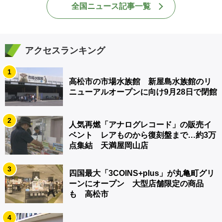
全国ニュース記事一覧
アクセスランキング
1
高松市の市場水族館 新屋島水族館のリ
ニューアルオープンに向け9月28日で閉館
2
人気再燃「アナログレコード」の販売イ
ベント レアものから復刻盤まで…約3万
点集結 天満屋岡山店
3
四国最大「3COINS+plus」が丸亀町グリ
ーンにオープン 大型店舗限定の商品
も 高松市
4