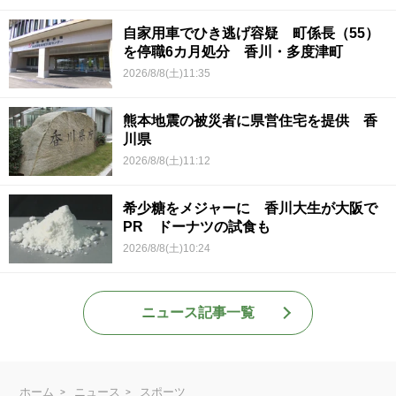
自家用車でひき逃げ容疑 町係長（55）
を停職6カ月処分 香川・多度津町
2026/8/8(土)11:35
熊本地震の被災者に県営住宅を提供 香
川県
2026/8/8(土)11:12
希少糖をメジャーに 香川大生が大阪で
PR ドーナツの試食も
2026/8/8(土)10:24
ニュース記事一覧
ホーム
ニュース
スポーツ