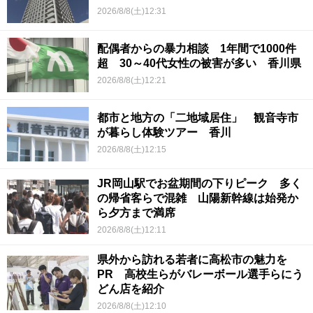
2026/8/8(土)12:31
配偶者からの暴力相談 1年間で1000件
超 30～40代女性の被害が多い 香川県
2026/8/8(土)12:21
都市と地方の「二地域居住」 観音寺市
が暮らし体験ツアー 香川
2026/8/8(土)12:15
JR岡山駅でお盆期間の下りピーク 多く
の帰省客らで混雑 山陽新幹線は始発か
ら夕方まで満席
2026/8/8(土)12:11
県外から訪れる若者に高松市の魅力を
PR 高校生らがバレーボール選手らにう
どん店を紹介
2026/8/8(土)12:10