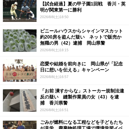
【試合経過】夏の甲子園1回戦 香川・英
明が関東第一に勝利
2026/8/8(土)18:50
ビニールハウスからシャインマスカット
約200房を盗んだ疑い ネットで販売か
無職の男（42）逮捕 岡山県警
2026/8/8(土)18:15
恋愛や結婚を前向きに 岡山県が「記念
日に想いを伝える」キャンペーン
2026/8/8(土)16:57
「お前 潰すからな」ストーカー規制法違
反の疑い 縫製作業員の女（43）を逮
捕 香川県警
2026/8/8(土)16:51
ごみが燃料になる工程などを子どもたち
が見学 廃棄物処理工場で環境学習イベ