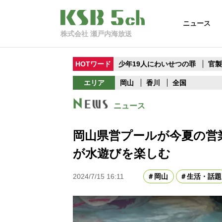
ニュース
株式会社 瀬戸内海放送
HOTワード
少年19人にわいせつの罪
官
エリア
岡山
香川
全国
ニュース
岡山県営プールが今夏の営
が水遊びを楽しむ
2024/7/15 16:11
岡山
生活・話題