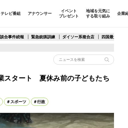
イベント
地域を元気に
テレビ番組
アナウンサー
企業
プレゼント
する取り組み
製談合事件続報
緊急銃猟訓練
ダイソー系複合店
四国最大スリ
業スタート 夏休み前の子どもたち
スポーツ
行政