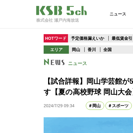
ニュース
株式会社 瀬戸内海放送
HOTワード
予定価格漏えいか
最低賃金引
エリア
岡山
香川
全国
ニュース
【試合詳報】岡山学芸館が
す【夏の高校野球 岡山大会
2024/7/29 09:34
岡山
スポーツ