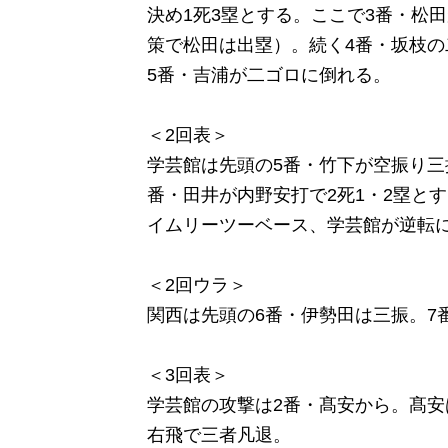
決め1死3塁とする。ここで3番・松
策で松田は出塁）。続く4番・坂枝の
5番・吉浦が二ゴロに倒れる。
＜2回表＞
学芸館は先頭の5番・竹下が空振り三
番・田井が内野安打で2死1・2塁と
イムリーツーベース、学芸館が逆転
＜2回ウラ＞
関西は先頭の6番・伊勢田は三振。7
＜3回表＞
学芸館の攻撃は2番・髙安から。髙安
右飛で三者凡退。