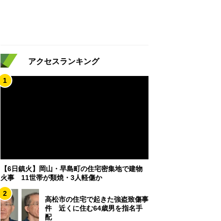
アクセスランキング
1
【6日鎮火】岡山・早島町の住宅密集地で建物
火事 11世帯が類焼・3人軽傷か
2
高松市の住宅で起きた強盗致傷事
件 近くに住む64歳男を指名手
配