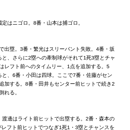
國定はニゴロ。8番・山本は捕ゴロ。
で出塁。3番・繁光はスリーバント失敗。4番・坂
ると、さらに2塁への牽制球がそれて1死3塁とチャ
はレフト前へのタイムリー、1点を追加する。5
ると、6番・小田は四球。ここで7番・佐藤がセン
追加する。8番・田井もセンター前ヒットで続き2
倒れる。
・渡邊はライト前ヒットで出塁する。2番・森本の
レフト前ヒットでつなぎ1死1・3塁とチャンスを