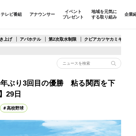
イベント
地域を元気に
テレビ番組
アナウンサー
企業
プレゼント
する取り組み
き上げ
アパホテル
第2次取水制限
クビアカツヤカミキリ
5年ぶり3回目の優勝 粘る関西を下
】29日
高校野球