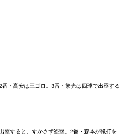
。
。
2番・髙安は三ゴロ。3番・繁光は四球で出塁する
出塁すると、すかさず盗塁。2番・森本が犠打を