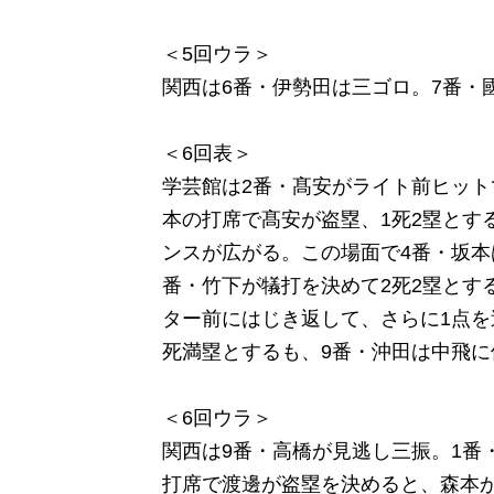
＜5回ウラ＞
関西は6番・伊勢田は三ゴロ。7番・
＜6回表＞
学芸館は2番・髙安がライト前ヒット
本の打席で髙安が盗塁、1死2塁とす
ンスが広がる。この場面で4番・坂本
番・竹下が犠打を決めて2死2塁とす
ター前にはじき返して、さらに1点を
死満塁とするも、9番・沖田は中飛に
＜6回ウラ＞
関西は9番・高橋が見逃し三振。1番
打席で渡邊が盗塁を決めると、森本が