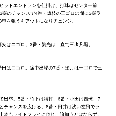
はヒットエンドランを仕掛け、打球はセンター前
・3塁のチャンスで4番・坂枝の三ゴロの間に3塁ラ
3塁を狙うもアウトになりチェンジ。
髙安はニゴロ。3番・繁光は二直で三者凡退。
勢田はニゴロ。途中出場の7番・望月は一ゴロで三
で出塁。5番・竹下は犠打、6番・小田は四球、7
とチャンスを広げる。8番・田井は浅い左飛でラ
・山本もライトフライに倒れ、追加点とはならず。