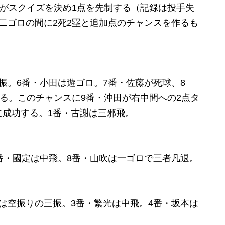
田がスクイズを決め1点を先制する（記録は投手失
二ゴロの間に2死2塁と追加点のチャンスを作るも
振。6番・小田は遊ゴロ。7番・佐藤が死球、8
する。このチャンスに9番・沖田が右中間への2点タ
に成功する。1番・古謝は三邪飛。
番・國定は中飛。8番・山吹は一ゴロで三者凡退。
は空振りの三振。3番・繁光は中飛。4番・坂本は