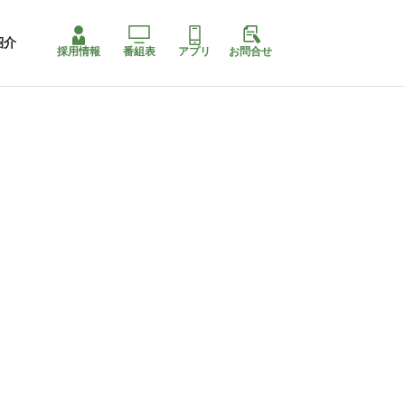
紹介
採用情報
番組表
アプリ
お問合せ
ももちゃり停止