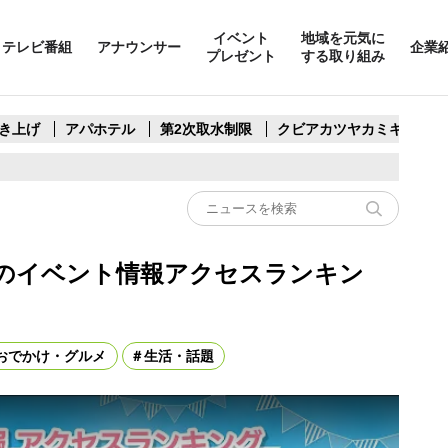
イベント
地域を元気に
テレビ番組
アナウンサー
企業
プレゼント
する取り組み
き上げ
アパホテル
第2次取水制限
クビアカツヤカミキリ
のイベント情報アクセスランキン
おでかけ・グルメ
生活・話題