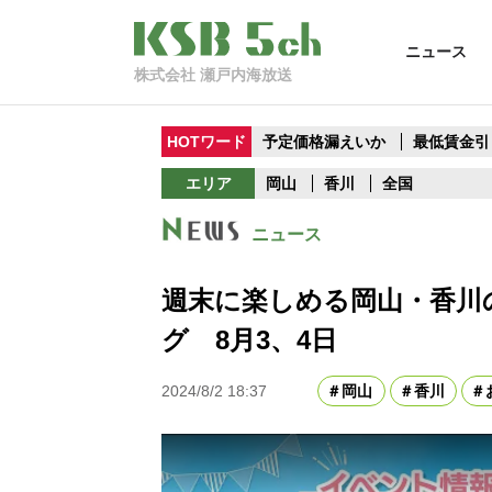
ニュース
株式会社 瀬戸内海放送
HOTワード
予定価格漏えいか
最低賃金引
エリア
岡山
香川
全国
ニュース
週末に楽しめる岡山・香川
グ 8月3、4日
2024/8/2 18:37
岡山
香川