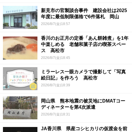
新見市の官製談合事件 建設会社は2025
年度に最低制限価格で6件落札 岡山
2026/8/7(金)18:57
香川のお正月の定番「あん餅雑煮」を1年
中楽しめる 老舗和菓子店の喫茶スペー
ス 高松市
2026/8/7(金)18:45
ミラーレス一眼カメラで撮影して「写真
絵日記」を作ろう 高松市
2026/8/7(金)18:39
岡山県 熊本地震の被災地にDMATコー
ディネーターを第4次派遣
2026/8/7(金)18:31
JA香川県 県産コシヒカリの仮渡金を前