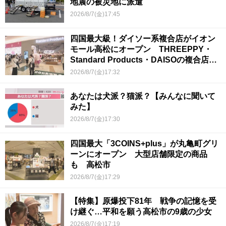
地震の被災地に派遣
2026/8/7(金)17:45
四国最大級！ダイソー系複合店がイオン
モール高松にオープン THREEPPY・
Standard Products・DAISOの複合店は
香川県初
2026/8/7(金)17:32
あなたは犬派？猫派？【みんなに聞いて
みた】
2026/8/7(金)17:30
四国最大「3COINS+plus」が丸亀町グリ
ーンにオープン 大型店舗限定の商品
も 高松市
2026/8/7(金)17:29
【特集】原爆投下81年 戦争の記憶を受
け継ぐ…平和を願う高松市の9歳の少女
2026/8/7(金)17:19