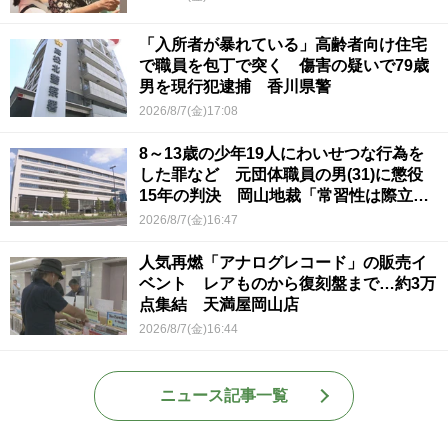
「入所者が暴れている」高齢者向け住宅
で職員を包丁で突く 傷害の疑いで79歳
男を現行犯逮捕 香川県警
2026/8/7(金)17:08
8～13歳の少年19人にわいせつな行為を
した罪など 元団体職員の男(31)に懲役
15年の判決 岡山地裁「常習性は際立っ
ていて被害結果も非常に重い」
2026/8/7(金)16:47
人気再燃「アナログレコード」の販売イ
ベント レアものから復刻盤まで…約3万
点集結 天満屋岡山店
2026/8/7(金)16:44
ニュース記事一覧