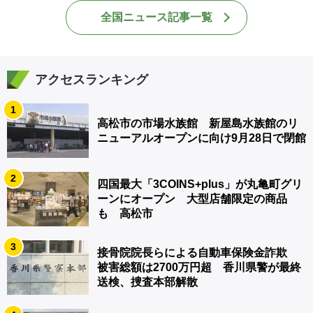
全国ニュース記事一覧
アクセスランキング
1
高松市の市場水族館 新屋島水族館のリ
ニューアルオープンに向け9月28日で閉館
2
四国最大「3COINS+plus」が丸亀町グリ
ーンにオープン 大型店舗限定の商品
も 高松市
3
接骨院院長らによる自動車保険金詐欺
被害総額は2700万円超 香川県警が最終
送検、捜査本部解散