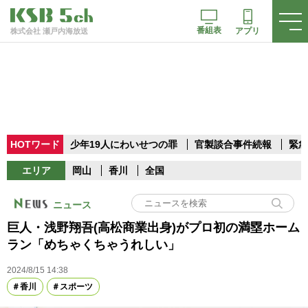
番組表
アプリ
株式会社 瀬戸内海放送
HOTワード
少年19人にわいせつの罪
官製談合事件続報
緊急
エリア
岡山
香川
全国
ニュース
巨人・浅野翔吾(高松商業出身)がプロ初の満塁ホーム
ラン「めちゃくちゃうれしい」
2024/8/15 14:38
香川
スポーツ