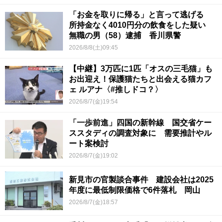
「お金を取りに帰る」と言って逃げる
所持金なく4010円分の飲食をした疑い
無職の男（58）逮捕 香川県警
2026/8/8(土)09:45
【中継】3万匹に1匹「オスの三毛猫」も
お出迎え！保護猫たちと出会える猫カフ
ェ ルアナ〈#推しドコ？〉
2026/8/7(金)19:54
「一歩前進」四国の新幹線 国交省ケー
ススタディの調査対象に 需要推計やル
ート案検討
2026/8/7(金)19:02
新見市の官製談合事件 建設会社は2025
年度に最低制限価格で6件落札 岡山
2026/8/7(金)18:57