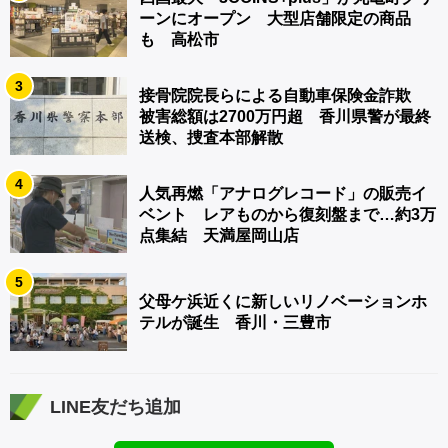
ーンにオープン 大型店舗限定の商品
も 高松市
3
接骨院院長らによる自動車保険金詐欺
被害総額は2700万円超 香川県警が最終
送検、捜査本部解散
4
人気再燃「アナログレコード」の販売イ
ベント レアものから復刻盤まで…約3万
点集結 天満屋岡山店
5
父母ケ浜近くに新しいリノベーションホ
テルが誕生 香川・三豊市
LINE友だち追加