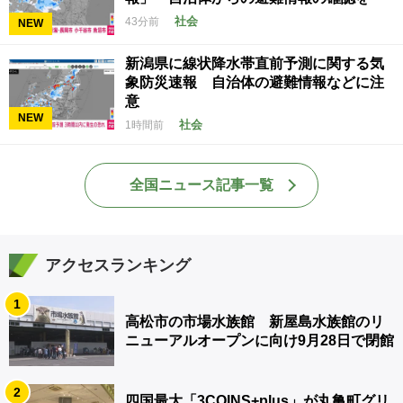
社会
43分前
NEW
新潟県に線状降水帯直前予測に関する気
象防災速報 自治体の避難情報などに注
意
NEW
社会
1時間前
全国ニュース記事一覧
アクセスランキング
1
高松市の市場水族館 新屋島水族館のリ
ニューアルオープンに向け9月28日で閉館
2
四国最大「3COINS+plus」が丸亀町グリ