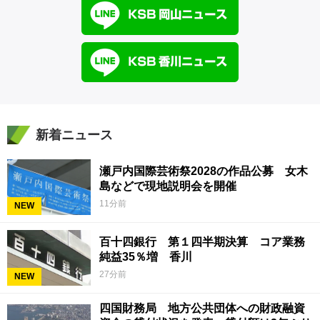
新着ニュース
瀬戸内国際芸術祭2028の作品公募 女木
島などで現地説明会を開催
11分前
NEW
百十四銀行 第１四半期決算 コア業務
純益35％増 香川
27分前
NEW
四国財務局 地方公共団体への財政融資