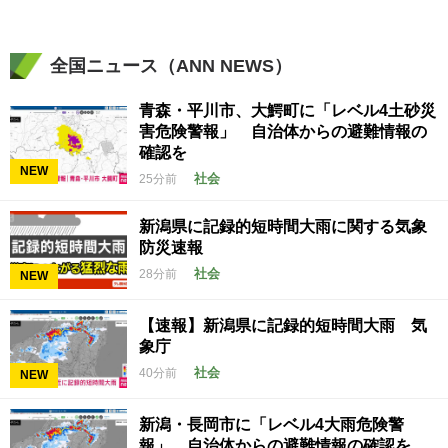
全国ニュース（ANN NEWS）
青森・平川市、大鰐町に「レベル4土砂災
害危険警報」 自治体からの避難情報の
確認を
NEW
社会
25分前
新潟県に記録的短時間大雨に関する気象
防災速報
社会
28分前
NEW
【速報】新潟県に記録的短時間大雨 気
象庁
社会
40分前
NEW
新潟・長岡市に「レベル4大雨危険警
報」 自治体からの避難情報の確認を