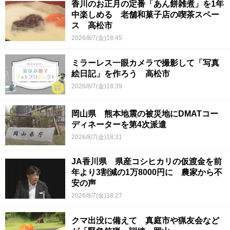
香川のお正月の定番「あん餅雑煮」を1年
中楽しめる 老舗和菓子店の喫茶スペー
ス 高松市
2026/8/7(金)18:45
ミラーレス一眼カメラで撮影して「写真
絵日記」を作ろう 高松市
2026/8/7(金)18:39
岡山県 熊本地震の被災地にDMATコー
ディネーターを第4次派遣
2026/8/7(金)18:31
JA香川県 県産コシヒカリの仮渡金を前
年より3割減の1万8000円に 農家から不
安の声
2026/8/7(金)18:27
クマ出没に備えて 真庭市や猟友会など