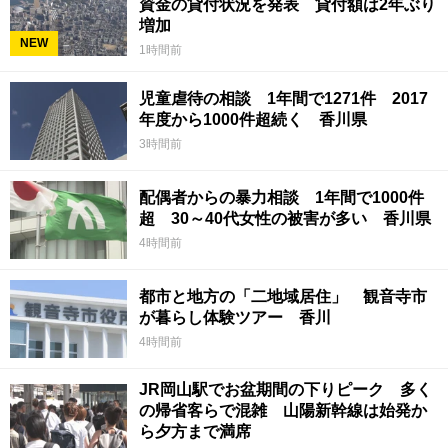
資金の貸付状況を発表 貸付額は2年ぶり
増加
NEW
1時間前
児童虐待の相談 1年間で1271件 2017
年度から1000件超続く 香川県
3時間前
配偶者からの暴力相談 1年間で1000件
超 30～40代女性の被害が多い 香川県
4時間前
都市と地方の「二地域居住」 観音寺市
が暮らし体験ツアー 香川
4時間前
JR岡山駅でお盆期間の下りピーク 多く
の帰省客らで混雑 山陽新幹線は始発か
ら夕方まで満席