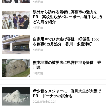
4時間前
県外から訪れる若者に高松市の魅力を
PR 高校生らがバレーボール選手らにう
どん店を紹介
4時間前
自家用車でひき逃げ容疑 町係長（55）
を停職6カ月処分 香川・多度津町
4時間前
熊本地震の被災者に県営住宅を提供 香
川県
5時間前
希少糖をメジャーに 香川大生が大阪で
PR ドーナツの試食も
2026/8/8(土)10:24