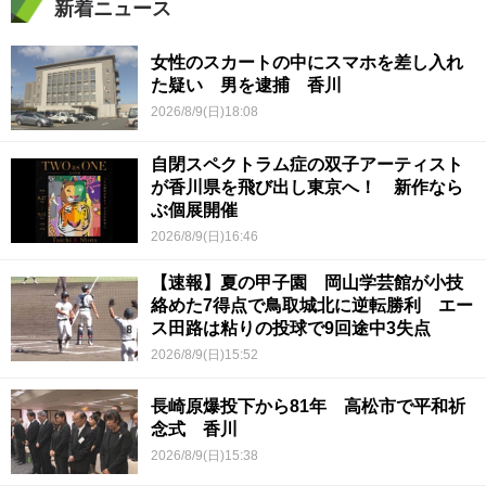
新着ニュース
女性のスカートの中にスマホを差し入れ
た疑い 男を逮捕 香川
2026/8/9(日)18:08
自閉スペクトラム症の双子アーティスト
が香川県を飛び出し東京へ！ 新作なら
ぶ個展開催
2026/8/9(日)16:46
【速報】夏の甲子園 岡山学芸館が小技
絡めた7得点で鳥取城北に逆転勝利 エー
ス田路は粘りの投球で9回途中3失点
2026/8/9(日)15:52
長崎原爆投下から81年 高松市で平和祈
念式 香川
2026/8/9(日)15:38