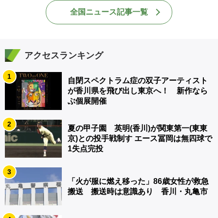
全国ニュース記事一覧
アクセスランキング
1
自閉スペクトラム症の双子アーティスト
が香川県を飛び出し東京へ！ 新作なら
ぶ個展開催
2
夏の甲子園 英明(香川)が関東第一(東東
京)との投手戦制す エース冨岡は無四球で
1失点完投
3
「火が服に燃え移った」86歳女性が救急
搬送 搬送時は意識あり 香川・丸亀市