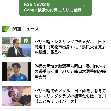
KSB NEWSを
Google検索のお気に入りに登録
関連ニュース
パリ五輪・レスリングで金メダル 日下
尚選手（高松市出身）に「県民栄誉賞」
を新設、贈呈へ
体操の岡慎之助選手ら岡山・香川ゆかり
の選手も活躍 パリ五輪日本選手団が帰
国会見
パリ五輪で金メダル 日下尚選手を育て
たレスリングクラブの後輩たちは 香川
【こどもミライパーク】