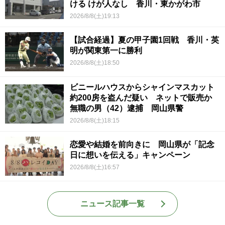
ける けが人なし 香川・東かがわ市
2026/8/8(土)19:13
【試合経過】夏の甲子園1回戦 香川・英
明が関東第一に勝利
2026/8/8(土)18:50
ビニールハウスからシャインマスカット
約200房を盗んだ疑い ネットで販売か
無職の男（42）逮捕 岡山県警
2026/8/8(土)18:15
恋愛や結婚を前向きに 岡山県が「記念
日に想いを伝える」キャンペーン
2026/8/8(土)16:57
ニュース記事一覧