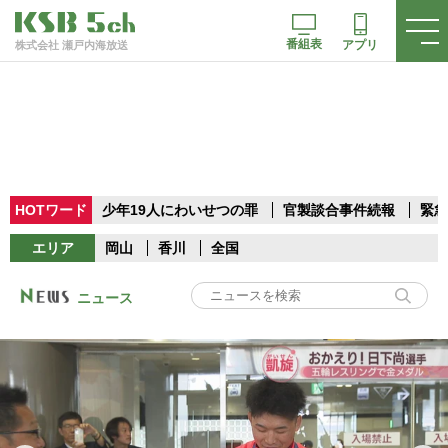
番組表
アプリ
株式会社 瀬戸内海放送
HOTワード
少年19人にわいせつの罪
官製談合事件続報
緊急
エリア
岡山
香川
全国
ニュース