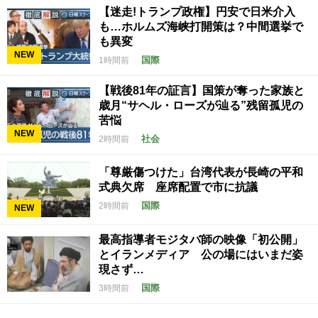
【迷走!トランプ政権】円安で日米介入
も…ホルムズ海峡打開策は？中間選挙で
も異変
NEW
国際
1時間前
【戦後81年の証言】国策が奪った家族と
歳月“サヘル・ローズが辿る”残留孤児の
苦悩
NEW
社会
2時間前
「尊厳傷つけた」台湾代表が長崎の平和
式典欠席 座席配置で市に抗議
国際
2時間前
NEW
最高指導者モジタバ師の映像「初公開」
とイランメディア 公の場にはいまだ姿
現さず…
国際
3時間前