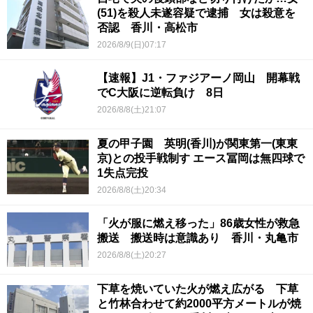
(51)を殺人未遂容疑で逮捕 女は殺意を
否認 香川・高松市
2026/8/9(日)07:17
【速報】J1・ファジアーノ岡山 開幕戦
でC大阪に逆転負け 8日
2026/8/8(土)21:07
夏の甲子園 英明(香川)が関東第一(東東
京)との投手戦制す エース冨岡は無四球で
1失点完投
2026/8/8(土)20:34
「火が服に燃え移った」86歳女性が救急
搬送 搬送時は意識あり 香川・丸亀市
2026/8/8(土)20:27
下草を焼いていた火が燃え広がる 下草
と竹林合わせて約2000平方メートルが焼