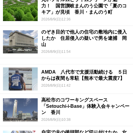
力！ 国営讃岐まんのう公園で「夏のコ
キア」が見頃 香川・まんのう町
2026/8/9(日)12:36
のぞき目的で他人の住宅の敷地内に侵入
したか 住居侵入の疑いで男を逮捕 岡
山
2026/8/9(日)11:54
AMDA 八代市で支援活動続ける ５日
からは夜間も常駐【熊本で最大震度7】
2026/8/9(日)11:42
高松市のコワーキングスペース
「Setouchi-i-Base」体験入会キャンペー
ン 香川
2026/8/9(日)10:38
自宅で夫の後頭部など切り付けたか…女