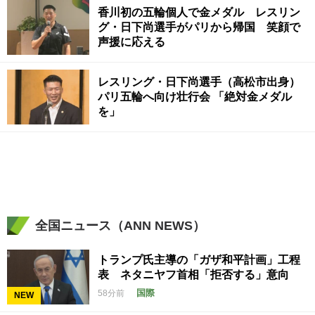
香川初の五輪個人で金メダル レスリン
グ・日下尚選手がパリから帰国 笑顔で
声援に応える
レスリング・日下尚選手（高松市出身）
パリ五輪へ向け壮行会 「絶対金メダル
を」
全国ニュース（ANN NEWS）
トランプ氏主導の「ガザ和平計画」工程
表 ネタニヤフ首相「拒否する」意向
国際
58分前
NEW