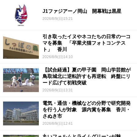
J1ファジアーノ岡山 開幕戦は黒星
2026/8/9(日)15:21
引き取ったイヌやネコたちの日常の一コ
マを募集 「卒業犬猫フォトコンテス
ト」 香川
2026/8/9(日)14:10
【試合経過】夏の甲子園 岡山学芸館が
鳥取城北に逆転許すも再逆転 終盤にリ
ード広げて初戦突破
2026/8/9(日)13:31
電気・通信・機械などの分野で研究開発
を行う人が対象 源内賞を募集 香川・
さぬき市
2026/8/9(日)12:41
丸いフォルムとライムグリーンが魅