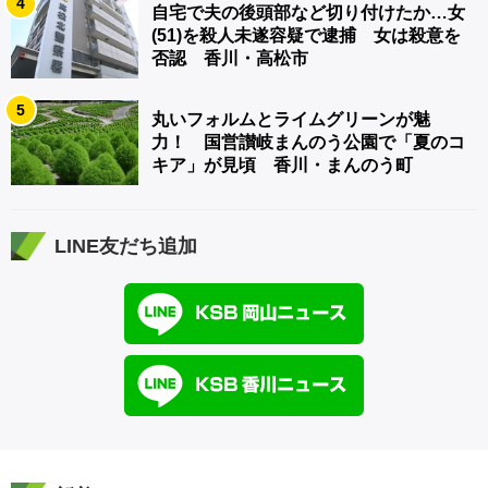
4
自宅で夫の後頭部など切り付けたか…女
(51)を殺人未遂容疑で逮捕 女は殺意を
否認 香川・高松市
5
丸いフォルムとライムグリーンが魅
力！ 国営讃岐まんのう公園で「夏のコ
キア」が見頃 香川・まんのう町
LINE友だち追加