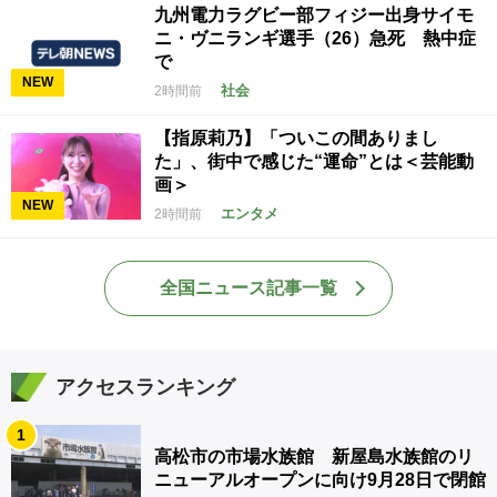
九州電力ラグビー部フィジー出身サイモ
ニ・ヴニランギ選手（26）急死 熱中症
で
NEW
社会
2時間前
【指原莉乃】「ついこの間ありまし
た」、街中で感じた“運命”とは＜芸能動
画＞
NEW
エンタメ
2時間前
全国ニュース記事一覧
アクセスランキング
1
高松市の市場水族館 新屋島水族館のリ
ニューアルオープンに向け9月28日で閉館