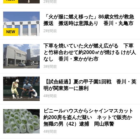
2時間前
「火が服に燃え移った」86歳女性が救急
搬送 搬送時は意識あり 香川・丸亀市
2時間前
NEW
下草を焼いていた火が燃え広がる 下草
と竹林合わせて約2000㎡が焼ける けが人
なし 香川・東かがわ市
3時間前
【試合経過】夏の甲子園1回戦 香川・英
明が関東第一に勝利
4時間前
ビニールハウスからシャインマスカット
約200房を盗んだ疑い ネットで販売か
無職の男（42）逮捕 岡山県警
4時間前