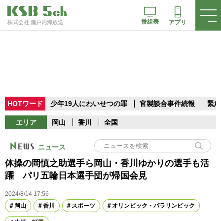
番組表
アプリ
株式会社 瀬戸内海放送
HOTワード
少年19人にわいせつの罪
官製談合事件続報
緊急
エリア
岡山
香川
全国
ニュース
体操の岡慎之助選手ら岡山・香川ゆかりの選手も活
躍 パリ五輪日本選手団が帰国会見
2024/8/14 17:56
岡山
香川
スポーツ
オリンピック・パラリンピック