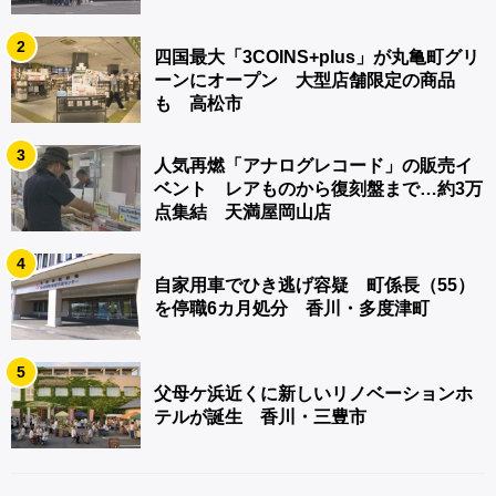
2
四国最大「3COINS+plus」が丸亀町グリ
ーンにオープン 大型店舗限定の商品
も 高松市
3
人気再燃「アナログレコード」の販売イ
ベント レアものから復刻盤まで…約3万
点集結 天満屋岡山店
4
自家用車でひき逃げ容疑 町係長（55）
を停職6カ月処分 香川・多度津町
5
父母ケ浜近くに新しいリノベーションホ
テルが誕生 香川・三豊市