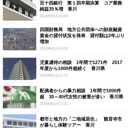
百十四銀行 第１四半期決算 コア業務
純益35％増 香川
2026/8/8(土)15:59
四国財務局 地方公共団体への財政融資
資金の貸付状況を発表 貸付額は2年ぶり
増加
2026/8/8(土)14:32
児童虐待の相談 1年間で1271件 2017
年度から1000件超続く 香川県
2026/8/8(土)12:31
配偶者からの暴力相談 1年間で1000件
超 30～40代女性の被害が多い 香川県
2026/8/8(土)12:21
都市と地方の「二地域居住」 観音寺市
が暮らし体験ツアー 香川