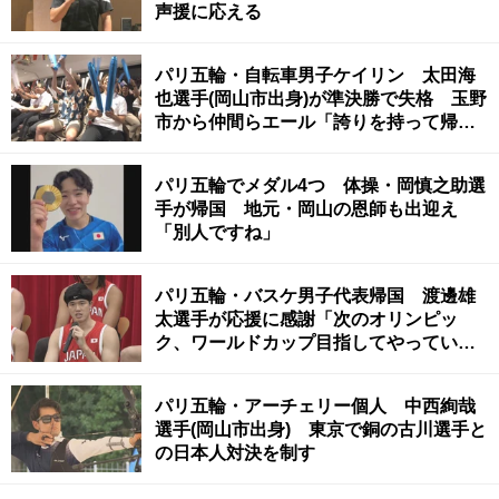
声援に応える
パリ五輪・自転車男子ケイリン 太田海
也選手(岡山市出身)が準決勝で失格 玉野
市から仲間らエール「誇りを持って帰っ
て」
パリ五輪でメダル4つ 体操・岡慎之助選
手が帰国 地元・岡山の恩師も出迎え
「別人ですね」
パリ五輪・バスケ男子代表帰国 渡邊雄
太選手が応援に感謝「次のオリンピッ
ク、ワールドカップ目指してやっていき
たい」 香川・三木町出身
パリ五輪・アーチェリー個人 中西絢哉
選手(岡山市出身) 東京で銅の古川選手と
の日本人対決を制す