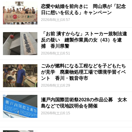
恋愛や結婚を前向きに 岡山県が「記念
日に想いを伝える」キャンペーン
2026/8/8(土)16:57
「お前 潰すからな」ストーカー規制法違
反の疑い 縫製作業員の女（43）を逮
捕 香川県警
2026/8/8(土)16:51
ごみが燃料になる工程などを子どもたち
が見学 廃棄物処理工場で環境学習イベ
ント 香川・観音寺市
2026/8/8(土)16:29
瀬戸内国際芸術祭2028の作品公募 女木
島などで現地説明会を開催
2026/8/8(土)16:15