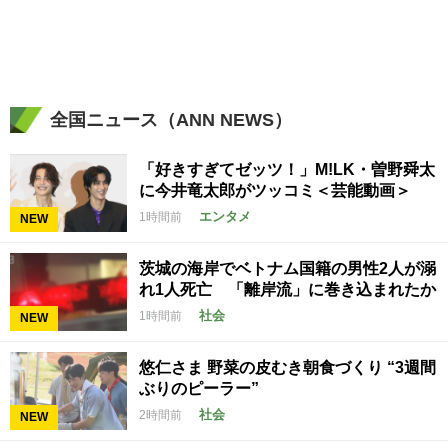
全国ニュース（ANN NEWS）
「好きすぎてゼッツ！」M!LK・曽野舜太
に今井竜太郎がツッコミ＜芸能動画＞
エンタメ
1時間前
NEW
茨城の海岸でベトナム国籍の男性2人が溺
れ1人死亡 「離岸流」に巻き込まれたか
社会
1時間前
NEW
悠仁さま 野菜の皮むき朝食づくり “3週間
ぶりのピーラー”
社会
2時間前
NEW