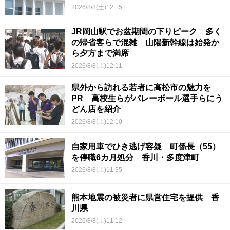
2026/8/8(土)12:15
JR岡山駅でお盆期間の下りピーク 多く
の帰省客らで混雑 山陽新幹線は始発か
ら夕方まで満席
2026/8/8(土)12:11
県外から訪れる若者に高松市の魅力を
PR 高校生らがバレーボール選手らにう
どん店を紹介
2026/8/8(土)12:10
自家用車でひき逃げ容疑 町係長（55）
を停職6カ月処分 香川・多度津町
2026/8/8(土)11:35
熊本地震の被災者に県営住宅を提供 香
川県
2026/8/8(土)11:12